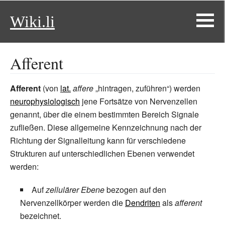
Wiki.li
Afferent
Afferent
(von
lat.
affere
„hintragen, zuführen“) werden
neurophysiologisch
jene Fortsätze von Nervenzellen
genannt, über die einem bestimmten Bereich Signale
zufließen. Diese allgemeine Kennzeichnung nach der
Richtung der Signalleitung kann für verschiedene
Strukturen auf unterschiedlichen Ebenen verwendet
werden:
Auf
zellulärer Ebene
bezogen auf den
Nervenzellkörper werden die
Dendriten
als
afferent
bezeichnet.