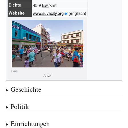
Dichte
45,9
Ew.
/km²
Website
www.suvacity.org
(englisch)
Suva
Suva
Geschichte
Politik
Einrichtungen