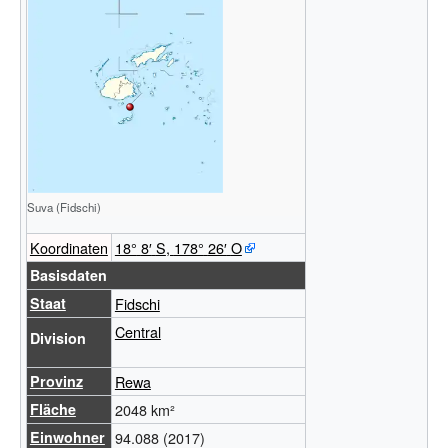
Suva (Fidschi)
Koordinaten
18°
8′
S
,
178°
26′
O
Basisdaten
Staat
Fidschi
Central
Division
Provinz
Rewa
Fläche
2048
km²
Einwohner
94.088
(2017)