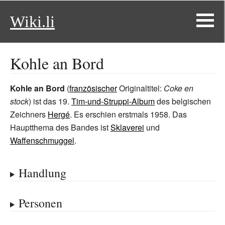
Wiki.li
Kohle an Bord
Kohle an Bord
(
französischer
Originaltitel:
Coke en
stock
) ist das 19.
Tim-und-Struppi-Album
des belgischen
Zeichners
Hergé
. Es erschien erstmals 1958. Das
Hauptthema des Bandes ist
Sklaverei
und
Waffenschmuggel
.
Handlung
Personen