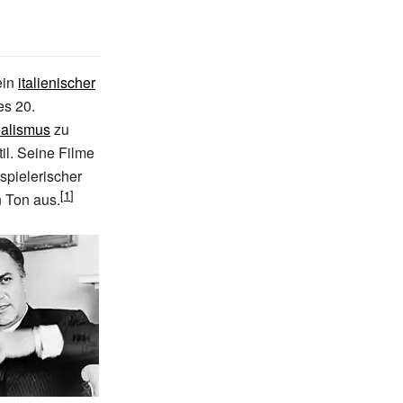
ein
italienischer
s 20.
ealismus
zu
il. Seine Filme
spielerischer
n Ton aus.