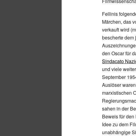
Filmwissenscha
Fellinis folgen
Märchen, das v
verkauft wird (m
bescherte dem 
Auszeichnungen
den Oscar für d
Sindacato Nazion
und viele weite
September 1954 
Auslöser waren
marxistischen O
Regierungsmach
sahen in der Be
Beweis für den 
Idee zu dem Fil
unabhängige Sic