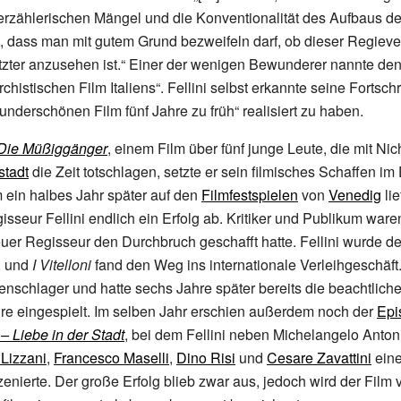
erzählerischen Mängel und die Konventionalität des Aufbaus de
t, dass man mit gutem Grund bezweifeln darf, ob dieser Regieve
letzter anzusehen ist.“ Einer der wenigen Bewunderer nannte den
chistischen Film Italiens“. Fellini selbst erkannte seine Fortsch
underschönen Film fünf Jahre zu früh“ realisiert zu haben.
– Die Müßiggänger
, einem Film über fünf junge Leute, die mit Nic
stadt
die Zeit totschlagen, setzte er sein filmisches Schaffen 
lm ein halbes Jahr später auf den
Filmfestspielen
von
Venedig
lie
isseur Fellini endlich ein Erfolg ab. Kritiker und Publikum waren
euer Regisseur den Durchbruch geschafft hatte. Fellini wurde d
, und
I Vitelloni
fand den Weg ins internationale Verleihgeschäft
enschlager und hatte sechs Jahre später bereits die beachtli
ire eingespielt. Im selben Jahr erschien außerdem noch der
Epi
 – Liebe in der Stadt
, bei dem Fellini neben Michelangelo Antoni
 Lizzani
,
Francesco Maselli
,
Dino Risi
und
Cesare Zavattini
eine
zenierte. Der große Erfolg blieb zwar aus, jedoch wird der Film 