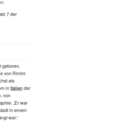
965
latz 7 der
i geboren.
he von Rimini
chst als
dem in
Italien
der
e, von
raphie
: „Er war
stadt in einem
ngt war.“