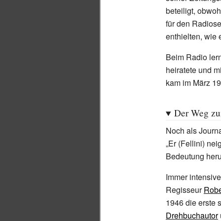
beteiligt, obwoh
für den Radios
enthielten, wie 
Beim Radio lern
heiratete und mi
kam im März 194
Der Weg zu
Noch als Journa
„Er (Fellini) ne
Bedeutung herun
Immer intensive
Regisseur
Robe
1946 die erste 
Drehbuchautor