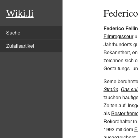
Federico
Wiki.li
Federico Fellin
Suche
Filmregisseur
u
Jahrhunderts gi
Zufallsartikel
Bekanntheit, en
zeichnen sich o
Gestaltungs- un
Seine berühmt
Straße
,
Das sü
tauchen häufiger
Zeiten auf. Ins
als
Bester frem
Rekordhalter in
1993 mit dem
E
ausgezeichnet. 