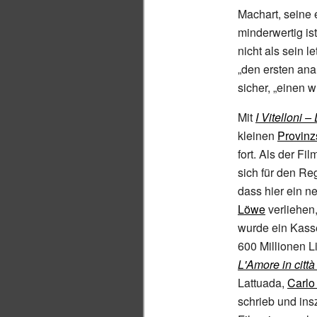
Machart, seine 
minderwertig is
nicht als sein 
„den ersten anar
sicher, „einen w
Mit
I Vitelloni 
kleinen
Provinz
fort. Als der Fi
sich für den Reg
dass hier ein n
Löwe
verliehen
wurde ein Kass
600 Millionen L
L'Amore in città
Lattuada,
Carlo
schrieb und ins