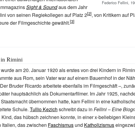
Federico Fellini, 1
ilmmagazins
Sight & Sound
aus dem Jahr
ini von seinen Regiekollegen auf Platz 2
, von Kritikern auf P
eure der Filmgeschichte gewählt.
 in Rimini
i wurde am 20. Januar 1920 als erstes von drei Kindern in Rimin
tammte aus Rom, sein Vater war auf einem Bauernhof in der Nä
er Bruder Ricardo arbeitete ebenfalls im Filmgeschäft –, zunä
päter hauptsächlich als Dokumentarfilmer. Im Jahr 1925, nach
 Staatsmacht übernommen hatte, kam Fellini in eine katholisch
eitete Schule.
Tullio Kezich
schreibt dazu in
Fellini – Eine Biog
s Kind, das hübsch zeichnen konnte, in einer x-beliebigen Klein
 Italien, das zwischen
Faschismus
und
Katholizismus
eingezwä