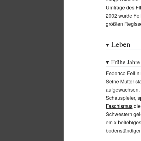
Umfrage des F
2002 wurde Fell
größten Regiss
Leben
Frühe Jahre
Federico Fellin
Seine Mutter s
aufgewachsen. D
Schauspieler, s
Faschismus
die
Schwestern gel
ein x-beliebige
bodenständigen