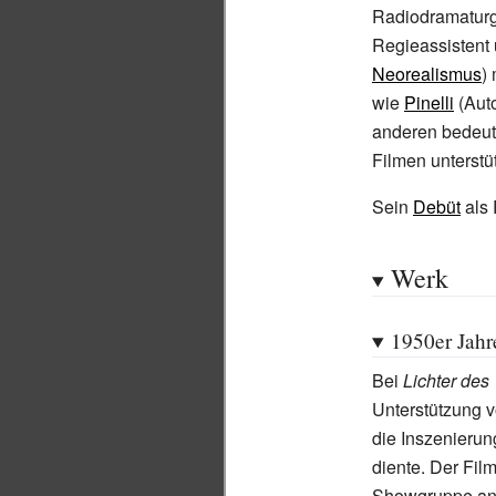
Radiodramaturg 
Regieassistent 
Neorealismus
)
wie
Pinelli
(Auto
anderen bedeut
Filmen unterstüt
Sein
Debüt
als 
Werk
1950er Jahr
Bei
Lichter des 
Unterstützung 
die Inszenierun
diente. Der Film
Showgruppe ans