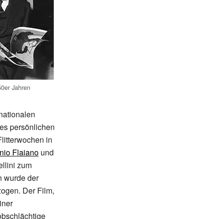
50er Jahren
nationalen
nes persönlichen
litterwochen in
nio Flaiano
und
ellini zum
n wurde der
zogen. Der Film,
iner
robschlächtige