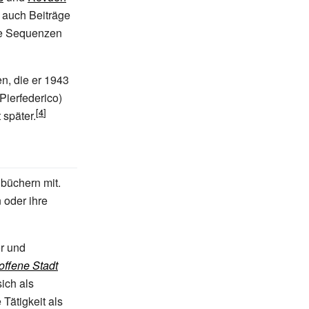
b auch Beiträge
che Sequenzen
n, die er 1943
(Pierfederico)
 später.
hbüchern mit.
 oder ihre
or und
offene Stadt
sich als
 Tätigkeit als