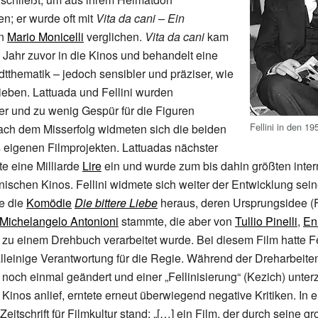
; er wurde oft mit
Vita da cani – Ein
n
Mario Monicelli
verglichen.
Vita da cani
kam
 Jahr zuvor in die Kinos und behandelt eine
dtthematik – jedoch sensibler und präziser, wie
rieben. Lattuada und Fellini wurden
r und zu wenig Gespür für die Figuren
Fellini in den 19
ach dem Misserfolg widmeten sich die beiden
 eigenen Filmprojekten. Lattuadas nächster
te eine Milliarde
Lire
ein und wurde zum bis dahin größten inter
ienischen Kinos. Fellini widmete sich weiter der Entwicklung sei
te die
Komödie
Die bittere Liebe
heraus, deren Ursprungsidee (F
Michelangelo Antonioni
stammte, die aber von
Tullio Pinelli
,
En
i zu einem Drehbuch verarbeitet wurde. Bei diesem Film hatte F
alleinige Verantwortung für die Regie. Während der Dreharbeite
i noch einmal geändert und einer „Fellinisierung“ (Kezich) unter
Kinos anlief, erntete erneut überwiegend negative Kritiken. In e
Zeitschrift für Filmkultur stand: „[…] ein Film, der durch seine g