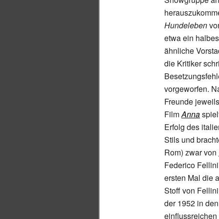
herauszukommen
Hundeleben
vo
etwa ein halbes
ähnliche Vorsta
die Kritiker sch
Besetzungsfehle
vorgeworfen. N
Freunde jeweils
Film
Anna
spiel
Erfolg des ital
Stils und brach
Rom) zwar von
Federico Fellin
ersten Mal die 
Stoff von Fellin
der 1952 in den 
einflussreichen 