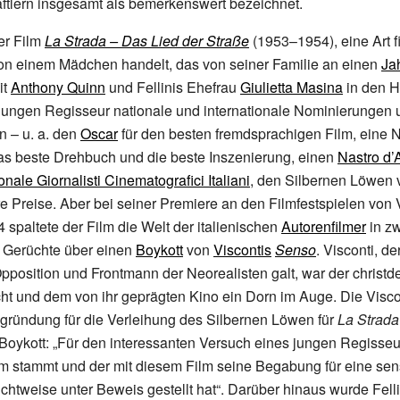
ftlern insgesamt als bemerkenswert bezeichnet.
der Film
La Strada – Das Lied der Straße
(1953–1954), eine Art f
on einem Mädchen handelt, das von seiner Familie an einen
Ja
it
Anthony Quinn
und Fellinis Ehefrau
Giulietta Masina
in den H
jungen Regisseur nationale und internationale Nominierungen 
 – u.
a. den
Oscar
für den besten fremdsprachigen Film, eine 
as beste Drehbuch und die beste Inszenierung, einen
Nastro d’
ale Giornalisti Cinematografici Italiani
, den Silbernen Löwen
re Preise. Aber bei seiner Premiere an den Filmfestspielen von
spaltete der Film die Welt der italienischen
Autorenfilmer
in zw
 Gerüchte über einen
Boykott
von
Viscontis
Senso
. Visconti, de
pposition
und Frontmann der
Neorealisten
galt, war der christ
t und dem von ihr geprägten Kino ein Dorn im Auge. Die Visc
gründung für die Verleihung des Silbernen Löwen für
La Strada
Boykott: „Für den interessanten Versuch eines jungen Regisseu
m stammt und der mit diesem Film seine Begabung für eine sen
htweise unter Beweis gestellt hat“. Darüber hinaus wurde Felli