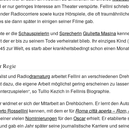
l er nur geringes Interesse am Theater verspürte. Fellini schrie
ender
Radiocorriere
sowie kurze Hörspiele, die oft traumähnli
es sie dann später in einigen seiner Filme gab.
te er die
Schauspielerin
und
Sprecherin
Giulietta Masina
kenne
t der er bis zu seinem Tode verheiratet blieb. Ihr einziges Kind 
5 zur Welt, es starb aber krankheitsbedingt schon einen Monat
r Regie
list und Radio
dramaturg
arbeitet Fellini an verschiedenen Dre
igt dazu, die eigene Arbeit möglichst gering erscheinen zu lassen
terzuspielen“, so Tullio Kezich in Fellinis Biographie.
r widmet er sich der Mitarbeit an Drehbüchern. Er lernt den Aut
rto Rossellini
kennen, mit dem er für
Roma città aperta – Rom, 
seiner vielen
Nominierungen
für den
Oscar
erhielt. Er etablierte 
und gab ein Jahr später seine journalistische Karriere und seine