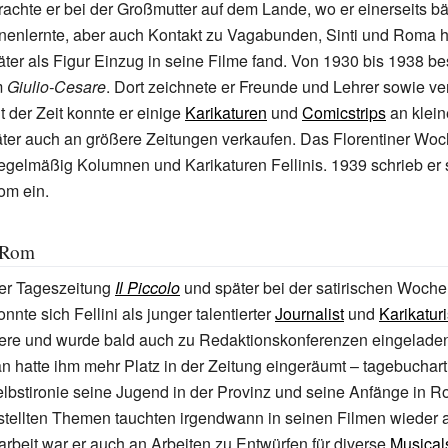
rachte er bei der Großmutter auf dem Lande, wo er einerseits b
nenlernte, aber auch Kontakt zu Vagabunden, Sinti und Roma h
ter als Figur Einzug in seine Filme fand. Von 1930 bis 1938 bes
m
Giulio-Cesare
. Dort zeichnete er Freunde und Lehrer sowie v
it der Zeit konnte er einige
Karikaturen
und
Comicstrips
an klein
äter auch an größere Zeitungen verkaufen. Das Florentiner Woc
 regelmäßig Kolumnen und Karikaturen Fellinis. 1939 schrieb er 
om ein.
 Rom
der Tageszeitung
Il Piccolo
und später bei der satirischen Wochen
konnte sich Fellini als junger talentierter
Journalist
und
Karikaturi
iere und wurde bald auch zu Redaktionskonferenzen eingeladen
an hatte ihm mehr Platz in der Zeitung eingeräumt – tagebuchart
Selbstironie seine Jugend in der Provinz und seine Anfänge in R
stellten Themen tauchten irgendwann in seinen Filmen wieder 
arbeit war er auch an Arbeiten zu Entwürfen für diverse
Musical