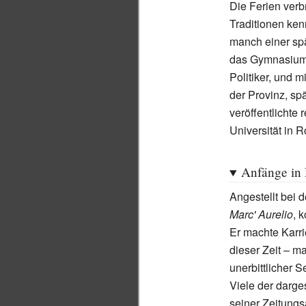
Die Ferien verb
Traditionen ken
manch einer spä
das Gymnasiu
Politiker, und m
der Provinz, sp
veröffentlichte
Universität in R
Anfänge in
Angestellt bei 
Marc' Aurelio
, 
Er machte Karr
dieser Zeit – m
unerbittlicher 
Viele der darge
seiner Zeitungs