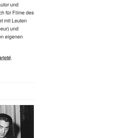
autor und
ch für Filme des
et mit Leuten
eur) und
en eigenen
arieté
.