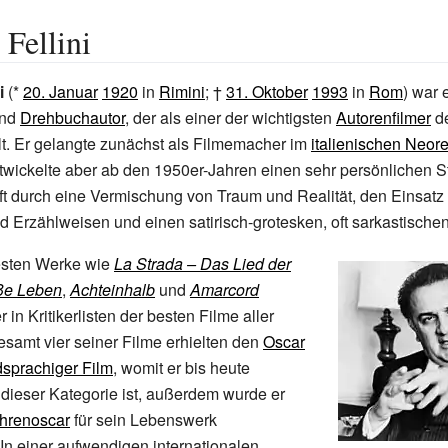
 Fellini
i
(*
20. Januar
1920
in
Rimini
; †
31. Oktober
1993
in
Rom
) war 
nd
Drehbuchautor
, der als einer der wichtigsten
Autorenfilmer
de
lt. Er gelangte zunächst als Filmemacher im
italienischen Neor
twickelte aber ab den 1950er-Jahren einen sehr persönlichen St
ft durch eine Vermischung von Traum und Realität, den Einsatz 
d Erzählweisen und einen satirisch-grotesken, oft sarkastische
esten Werke wie
La Strada – Das Lied der
ße Leben
,
Achteinhalb
und
Amarcord
 in Kritikerlisten der besten Filme aller
gesamt vier seiner Filme erhielten den
Oscar
dsprachiger Film
, womit er bis heute
 dieser Kategorie ist, außerdem wurde er
hrenoscar
für sein Lebenswerk
In einer aufwendigen internationalen