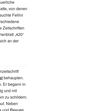
äuerliche
atte, von denen
uchte Fellini
erschiedene
e Zeitschriften
henblatt „420“
sich an der
zeitschrift
st
behaupten.
. Er begann in
ig und mit
om zu schildern.
auf. Neben
s
und
Revuen