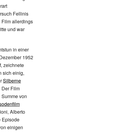
rart
rsuch Fellinis
 Film allerdings
ritte und war
htstun in einer
im Dezember 1952
f, zeichnete
 sich einig,
er
Silberne
. Der Film
che Summe von
sodenfilm
oni, Alberto
 Episode
von einigen