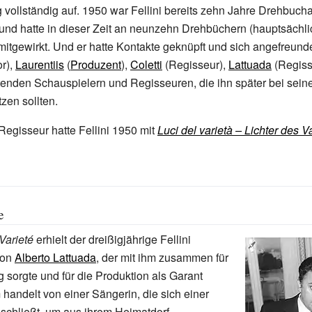
vollständig auf. 1950 war Fellini bereits zehn Jahre Drehbuch
und hatte in dieser Zeit an neunzehn Drehbüchern (hauptsächli
 mitgewirkt. Und er hatte Kontakte geknüpft und sich angefreund
r),
Laurentiis
(
Produzent
),
Coletti
(Regisseur),
Lattuada
(Regiss
enden Schauspielern und Regisseuren, die ihn später bei sein
zen sollten.
Regisseur hatte Fellini 1950 mit
Luci del varietà – Lichter des V
e
Varieté
erhielt der dreißigjährige Fellini
von
Alberto Lattuada
, der mit ihm zusammen für
g sorgte und für die Produktion als Garant
 handelt von einer Sängerin, die sich einer
chließt, um aus ihrem Heimatdorf