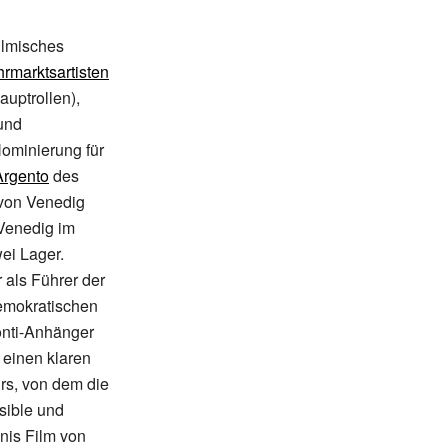
ilmisches
hrmarktsartisten
auptrollen),
und
Nominierung für
Argento
des
 von Venedig
 Venedig im
ei Lager.
r als Führer der
demokratischen
onti-Anhänger
einen klaren
rs, von dem die
sible und
nis Film von