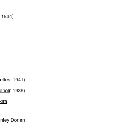
, 1934)
elles
, 1941)
enoir
, 1939)
kira
anley Donen