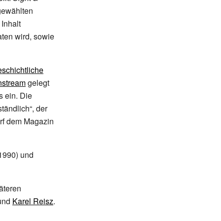
sgewählten
Inhalt
aten wird, sowie
eschichtliche
nstream
gelegt
 ein. Die
tändlich“, der
rf dem Magazin
1990) und
päteren
und
Karel Reisz
.