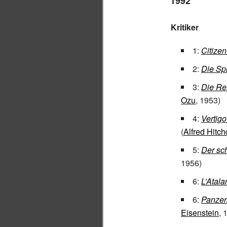
1992
Kritiker
1:
Citize
2:
Die Spi
3:
Die Re
Ozu
, 1953)
4:
Vertig
(
Alfred Hitc
5:
Der sc
1956)
6:
L’Atala
6:
Panzer
Eisenstein
, 