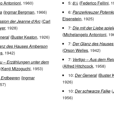
o Antonioni
, 1960)
5:
8½
(
Federico Fellini
, 1
a
(
Ingmar Bergman
, 1966)
6:
Panzerkreuzer Potemk
Eisenstein
, 1925)
ssion der Jeanne d’Arc
(
Carl
yer
, 1928)
7:
Die mit der Liebe spiel
(
Michelangelo Antonioni
, 19
neral
(
Buster Keaton
, 1926)
7:
Der Glanz des Hause
anz des Hauses Amberson
(
Orson Welles
, 1942)
es
, 1942)
7:
Vertigo – Aus dem Rei
u – Erzählungen unter dem
(
Alfred Hitchcock
, 1958)
(
Kenji Mizoguchi
, 1953)
10:
Der General
(
Buster 
 Erdbeeren
(
Ingmar
1926)
957)
10:
Der schwarze Falke
(
1956)