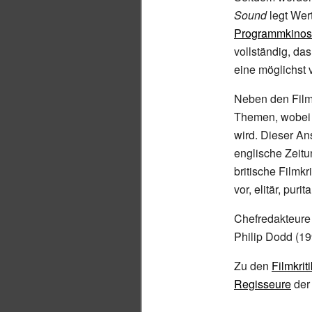
Sound
legt Wer
Programmkinos
vollständig, da
eine möglichst 
Neben den Filmk
Themen, wobei 
wird. Dieser An
englische Zeit
britische Filmk
vor, elitär, pur
Chefredakteur
Philip Dodd
(19
Zu den
Filmkrit
Regisseure
de