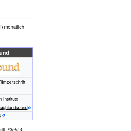
i) monatlich
ound
Filmzeitschrift
m Institute
k/sightandsound
6
llt.
Sight &