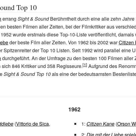
Sound Top 10
n
errang
Sight & Sound
Berühmtheit durch eine alle zehn Jahre 
n besten Filmen aller Zeiten, bei der Filmkritiker aus verschi
 1952 wurde erstmals diese Top-10-Liste veröffentlicht, damals
iebe
der beste Film aller Zeiten. Von 1962 bis 2002 war
Citizen
 Spitzenreiter der Top 10 Listen. Seit 1992 wird parallel eine 
n
durchgeführt. An der Umfrage zu den besten 100 Filmen aller 
n sich 846 Kritiker und 358 Regisseure.
Aufgrund des Renom
ie
Sight & Sound Top
10
als eine der bedeutsamsten Bestenlist
1962
ddiebe
(
Vittorio de Sica
,
1:
Citizen Kane
(
Orson W
2:
Die mit der Liebe spiel