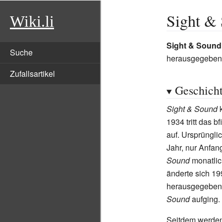
Sight &
Wiki.li
Sight & Sound
Suche
herausgegeben 
Zufallsartikel
Geschich
Sight & Sound
k
1934 tritt das b
auf. Ursprünglic
Jahr, nur Anfan
Sound
monatlic
änderte sich 19
herausgegebe
Sound
aufging.
Seitdem werden 