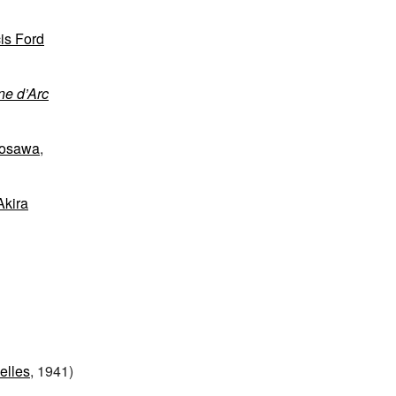
is Ford
ne d’Arc
rosawa
,
Akira
elles
, 1941)