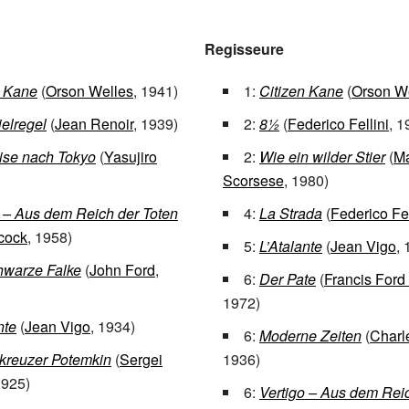
Regisseure
n Kane
(
Orson Welles
, 1941)
1:
Citizen Kane
(
Orson W
elregel
(
Jean Renoir
, 1939)
2:
8½
(
Federico Fellini
, 1
ise nach Tokyo
(
Yasujiro
2:
Wie ein wilder Stier
(
Ma
Scorsese
, 1980)
o – Aus dem Reich der Toten
4:
La Strada
(
Federico Fel
hcock
, 1958)
5:
L’Atalante
(
Jean Vigo
, 
hwarze Falke
(
John Ford
,
6:
Der Pate
(
Francis Ford
1972)
nte
(
Jean Vigo
, 1934)
6:
Moderne Zeiten
(
Charl
kreuzer Potemkin
(
Sergei
1936)
1925)
6:
Vertigo – Aus dem Reic