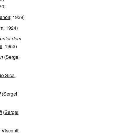
60)
enoir
, 1939)
im
, 1924)
 unter dem
hi
, 1953)
in
(
Sergei
 de Sica
,
I
(
Sergei
I
(
Sergei
 Visconti
,