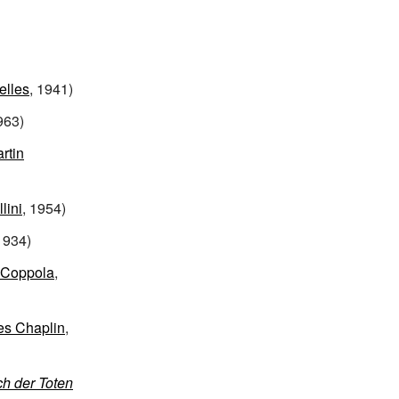
elles
, 1941)
963)
rtin
lini
, 1954)
1934)
 Coppola
,
es Chaplin
,
h der Toten