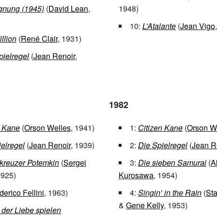
nung (1945)
(
David Lean
,
1948)
10:
L’Atalante
(
Jean Vigo
llion
(
René Clair
, 1931)
pielregel
(
Jean Renoir
,
1982
n Kane
(
Orson Welles
, 1941)
1:
Citizen Kane
(
Orson W
elregel
(
Jean Renoir
, 1939)
2:
Die Spielregel
(
Jean R
kreuzer Potemkin
(
Sergei
3:
Die sieben Samurai
(
A
1925)
Kurosawa
, 1954)
derico Fellini
, 1963)
4:
Singin’ in the Rain
(
St
&
Gene Kelly
, 1953)
 der Liebe spielen