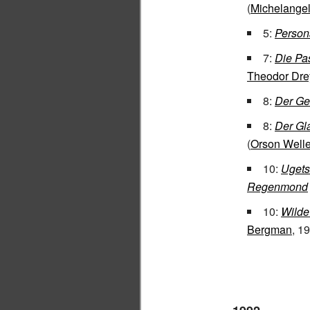
(
Michelangel
5:
Person
7:
Die Pa
Theodor Dre
8:
Der Ge
8:
Der Gl
(
Orson Well
10:
Ugets
Regenmond
10:
Wilde
Bergman
, 1