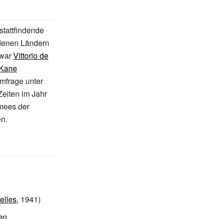
stattfindende
edenen Ländern
 war
Vittorio de
 Kane
Umfrage unter
Zeiten im Jahr
mees der
en.
elles
, 1941)
en