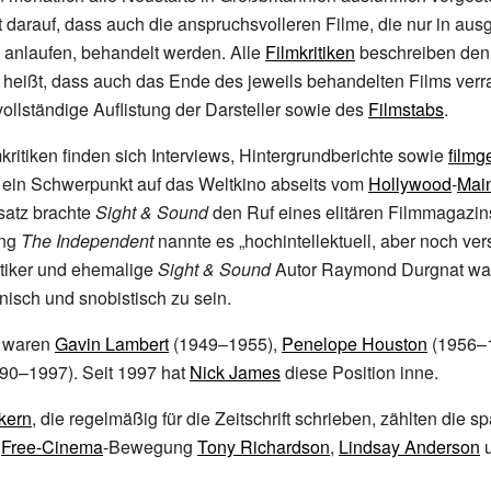
t darauf, dass auch die anspruchsvolleren Filme, die nur in au
anlaufen, behandelt werden. Alle
Filmkritiken
beschreiben den 
s heißt, dass auch das Ende des jeweils behandelten Films verr
vollständige Auflistung der Darsteller sowie des
Filmstabs
.
ritiken finden sich Interviews, Hintergrundberichte sowie
filmg
ein Schwerpunkt auf das Weltkino abseits vom
Hollywood
-
Mai
satz brachte
Sight & Sound
den Ruf eines elitären Filmmagazins
ung
The Independent
nannte es „hochintellektuell, aber noch vers
ritiker und ehemalige
Sight & Sound
Autor
Raymond Durgnat
wa
itanisch und snobistisch zu sein.
e waren
Gavin Lambert
(1949–1955),
Penelope Houston
(1956–
90–1997). Seit 1997 hat
Nick James
diese Position inne.
ikern
, die regelmäßig für die Zeitschrift schrieben, zählten die s
r
Free-Cinema
-Bewegung
Tony Richardson
,
Lindsay Anderson