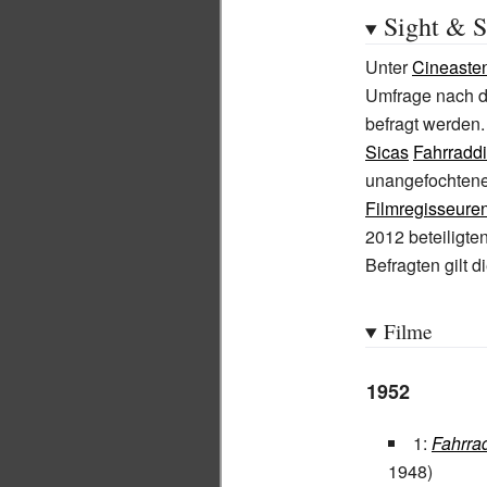
Sight & 
Unter
Cineaste
Umfrage nach de
befragt werden.
Sicas
Fahrradd
unangefochtener
Filmregisseure
2012 beteiligte
Befragten gilt d
Filme
1952
1:
Fahrra
1948)