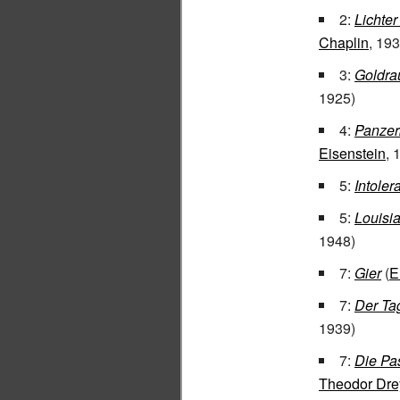
2:
Lichter
Chaplin
, 193
3:
Goldra
1925)
4:
Panzer
Eisenstein
, 
5:
Intoler
5:
Louisi
1948)
7:
Gier
(
E
7:
Der Tag
1939)
7:
Die Pa
Theodor Dre