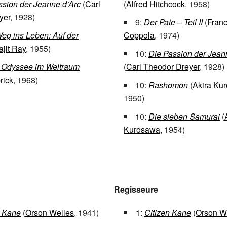
ssion der Jeanne d’Arc
(
Carl
(
Alfred Hitchcock
, 1958)
yer
, 1928)
9:
Der Pate – Teil II
(
Franc
eg ins Leben: Auf der
Coppola
, 1974)
ajit Ray
, 1955)
10:
Die Passion der Jean
 Odyssee im Weltraum
(
Carl Theodor Dreyer
, 1928)
rick
, 1968)
10:
Rashomon
(
Akira Ku
1950)
10:
Die sieben Samurai
(
Kurosawa
, 1954)
Regisseure
n Kane
(
Orson Welles
, 1941)
1:
Citizen Kane
(
Orson W