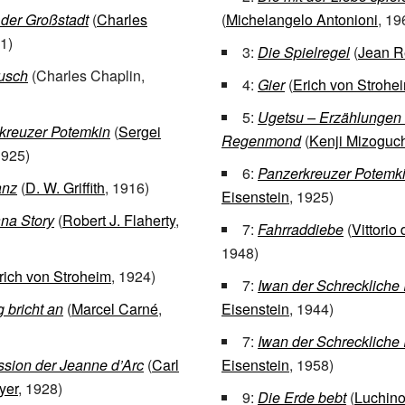
 der Großstadt
(
Charles
(
Michelangelo Antonioni
, 19
1)
3:
Die Spielregel
(
Jean R
usch
(Charles Chaplin,
4:
Gier
(
Erich von Strohe
5:
Ugetsu – Erzählungen
kreuzer Potemkin
(
Sergei
Regenmond
(
Kenji Mizoguc
1925)
6:
Panzerkreuzer Potemk
anz
(
D. W. Griffith
, 1916)
Eisenstein
, 1925)
ana Story
(
Robert J. Flaherty
,
7:
Fahrraddiebe
(
Vittorio
1948)
rich von Stroheim
, 1924)
7:
Iwan der Schreckliche 
 bricht an
(
Marcel Carné
,
Eisenstein
, 1944)
7:
Iwan der Schreckliche I
ssion der Jeanne d’Arc
(
Carl
Eisenstein
, 1958)
yer
, 1928)
9:
Die Erde bebt
(
Luchino