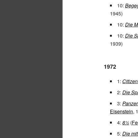
10:
Begeg
1945)
10:
Die Mi
10:
Die S
1939)
1972
1:
Citize
2:
Die Spi
3:
Panzer
Eisenstein
, 
4:
8½
(
Fe
5:
Die mit