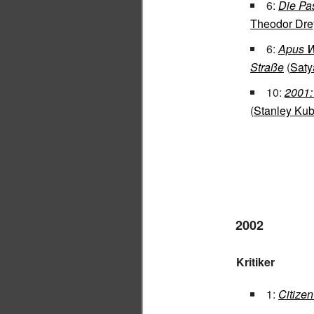
6:
Die Pa
Theodor Dre
6:
Apus W
Straße
(
Saty
10:
2001:
(
Stanley Kub
2002
Kritiker
1:
Citize