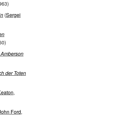
963)
in
(
Sergei
en
60)
s Amberson
ch der Toten
Keaton
,
John Ford
,