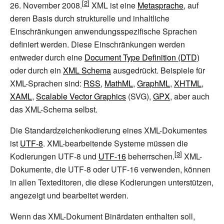
26.
November 2008.
XML ist eine
Metasprache
, auf
deren Basis durch strukturelle und inhaltliche
Einschränkungen anwendungsspezifische Sprachen
definiert werden. Diese Einschränkungen werden
entweder durch eine
Document Type Definition (DTD)
oder durch ein
XML Schema
ausgedrückt. Beispiele für
XML-Sprachen sind:
RSS
,
MathML
,
GraphML
,
XHTML
,
XAML
,
Scalable Vector Graphics
(SVG),
GPX
, aber auch
das XML-Schema selbst.
Die Standardzeichenkodierung eines XML-Dokumentes
ist
UTF-8
. XML-bearbeitende Systeme müssen die
Kodierungen UTF-8 und
UTF-16
beherrschen.
XML-
Dokumente, die UTF-8 oder UTF-16 verwenden, können
in allen Texteditoren, die diese Kodierungen unterstützen,
angezeigt und bearbeitet werden.
Wenn das XML-Dokument Binärdaten enthalten soll,