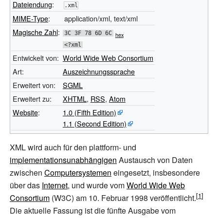
Dateiendung
:
.xml
MIME-Type
:
application/xml, text/xml
Magische Zahl
:
3C 3F 78 6D 6C
hex
<?xml
Entwickelt von:
World Wide Web Consortium
Art:
Auszeichnungssprache
Erweitert von:
SGML
Erweitert zu:
XHTML
,
RSS
,
Atom
Website
:
1.0 (Fifth Edition)
1.1 (Second Edition)
XML wird auch für den plattform- und
implementationsunabhängigen
Austausch von Daten
zwischen
Computersystemen
eingesetzt, insbesondere
über das
Internet
, und wurde vom
World Wide Web
Consortium
(W3C) am 10. Februar 1998 veröffentlicht.
Die aktuelle Fassung ist die fünfte Ausgabe vom