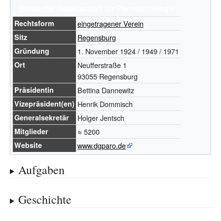
Deutsche Gesellschaft für Parodontologie
Rechtsform
eingetragener Verein
Sitz
Regensburg
Gründung
1. November 1924 / 1949 / 1971
Ort
Neufferstraße 1
93055 Regensburg
Präsidentin
Bettina Dannewitz
Vizepräsident(en)
Henrik Dommisch
Generalsekretär
Holger Jentsch
Mitglieder
≈ 5200
Website
www.dgparo.de
Aufgaben
Geschichte