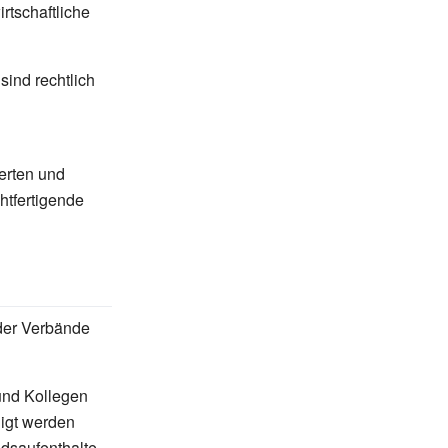
rtschaftliche
sind rechtlich
erten und
htfertigende
der Verbände
und Kollegen
ligt werden
dsaufenthalte