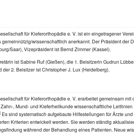
ellschaft für Kieferorthopädie e. V. ist ein eingetragener Verein
ls gemeinnützig/wissenschaftlich anerkannt. Der Präsident der 
urg/Saar), Vizepräsident ist Bernd Zimmer (Kassel).
etärin ist Sabine Ruf (Gießen), die 1. Beisitzerin Gudrun Lübbe
 der 2. Beisitzer ist Christopher J. Lux (Heidelberg).
sellschaft für Kieferorthopädie e. V. erarbeitet gemeinsam mit
r Zahn-, Mund- und Kieferheilkunde wissenschaftliche Leitlinien
Es sind systematisch aufgebaute Hilfestellungen für Ärzte und
erten Kriterien entwickelt werden. Sie werden ständig aktualisie
ngsfindung während der Behandlung eines Patienten. Neue wis