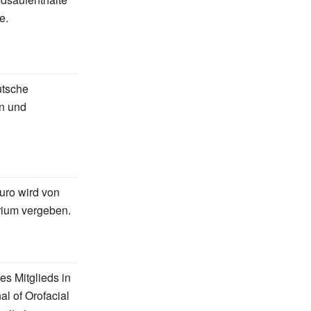
e.
utsche
en und
uro wird von
orium vergeben.
es Mitglieds in
al of Orofacial