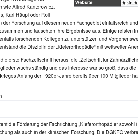
Website
dgkfo.d
n wie Alfred Kantorowicz,
, Karl Häupl oder Rolf
n der Forschung auf diesem neuen Fachgebiet einfallsreich und 
zusammen und tauschten ihre Ergebnisse aus. Einige reisten i
benfalls forschenden Kollegen zu unterstützen und Vorgehensw
 entstand die Disziplin der „Kieferorthopädie“ mit weltweiter An
ie erste Fachzeitschrift heraus, die „Zeitschrift für Zahnärztlic
tglieder wuchs ständig und das Interesse war so groß, dass di
krieges Anfang der 1920er-Jahre bereits über 100 Mitglieder hat
n
steht die Förderung der Fachrichtung „Kieferorthopädie“ sowohl i
hung als auch in der klinischen Forschung. Die DGKFO verbrei