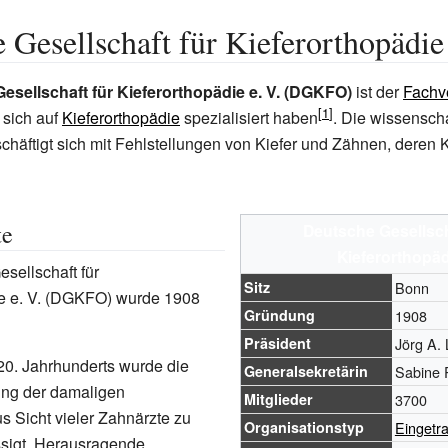
 Gesellschaft für Kieferorthopädie
esellschaft für Kieferorthopädie e. V. (DGKFO)
ist der
Fachv
e sich auf
Kieferorthopädie
spezialisiert haben
. Die wissenscha
äftigt sich mit Fehlstellungen von Kiefer und Zähnen, deren K
te
Deutsche Gesellsch
Kieferorthopäd
sellschaft für
Sitz
Bonn
ie e. V. (DGKFO) wurde 1908
Gründung
1908
Präsident
Jörg A. 
20. Jahrhunderts wurde die
Generalsekretärin
Sabine 
ung der damaligen
Mitglieder
3700
us Sicht vieler Zahnärzte zu
Organisationstyp
Eingetr
ssigt. Herausragende