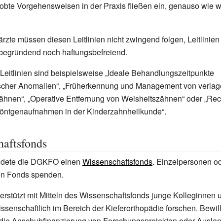
obte Vorgehensweisen in der Praxis fließen ein, genauso wie wi
rzte müssen diesen Leitlinien nicht zwingend folgen, Leitlinien 
begründend noch haftungsbefreiend.
Leitlinien sind beispielsweise „Ideale Behandlungszeitpunkte
ischer Anomalien“, „Früherkennung und Management von verlag
zähnen“, „Operative Entfernung von Weisheitszähnen“ oder „Rec
 Röntgenaufnahmen in der Kinderzahnheilkunde“.
aftsfonds
ildete die DGKFO einen
Wissenschaftsfonds
. Einzelpersonen o
en Fonds spenden.
stützt mit Mitteln des Wissenschaftsfonds junge Kolleginnen 
wissenschaftlich im Bereich der Kieferorthopädie forschen. Bewil
 die Anschubfinanzierung von Forschungsprojekten oder Auslan