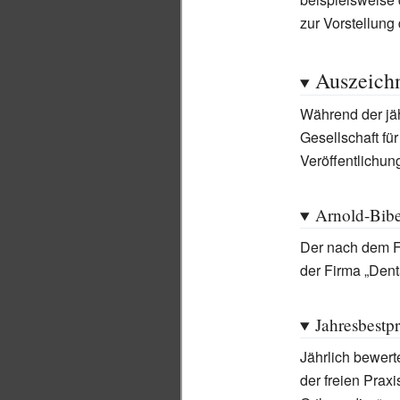
zur Vorstellung
Auszeich
Während der jä
Gesellschaft fü
Veröffentlichu
Arnold-Bibe
Der nach dem F
der Firma „Dent
Jahresbestpr
Jährlich bewert
der freien Prax