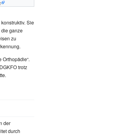
e
konstruktiv. Sie
n die ganze
eisen zu
erkennung.
he Orthopädie“.
e DGKFO trotz
te.
n der
tet durch