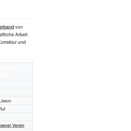
erband
von
ftliche Arbeit
orrektur und
aft für
ie
Lisson
Ruf
agener Verein