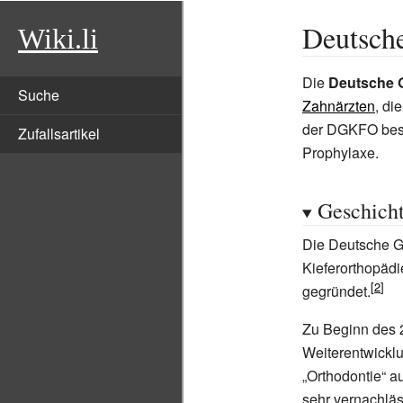
Deutsche
Wiki.li
Die
Deutsche G
Suche
Zahnärzten
, di
der DGKFO besch
Zufallsartikel
Prophylaxe.
Geschich
Die Deutsche Ge
Kieferorthopäd
gegründet.
Zu Beginn des 
Weiterentwickl
„Orthodontie“ a
sehr vernachlä