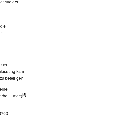
chritte der
 die
it
schen
Zulassung kann
zu beteiligen.
eine
erheilkunde)
 3700