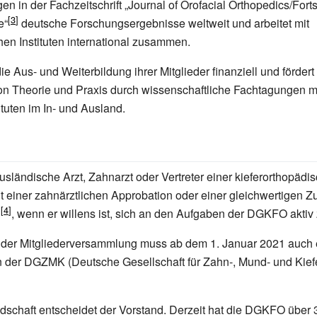
en in der Fachzeitschrift „Journal of Orofacial Orthopedics/Forts
e“
deutsche Forschungsergebnisse weltweit und arbeitet mit
hen Instituten international zusammen.
die Aus- und Weiterbildung ihrer Mitglieder finanziell und fördert
n Theorie und Praxis durch wissenschaftliche Fachtagungen m
tuten im In- und Ausland.
ausländische Arzt, Zahnarzt oder Vertreter einer kieferorthopädi
t einer zahnärztlichen Approbation oder einer gleichwertigen 
n
, wenn er willens ist, sich an den Aufgaben der DGKFO aktiv 
 der Mitgliederversammlung muss ab dem 1. Januar 2021 auch 
in der DGZMK (Deutsche Gesellschaft für Zahn-, Mund- und Kief
edschaft entscheidet der Vorstand. Derzeit hat die DGKFO über