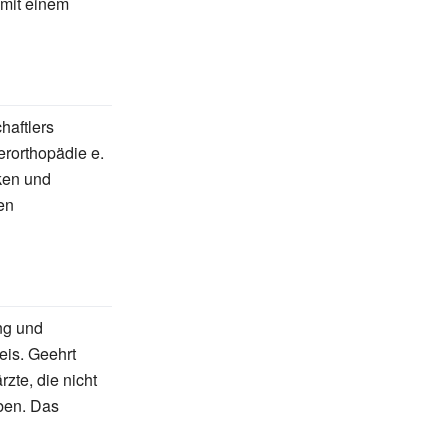
 mit einem
haftlers
rorthopädie e.
iken und
en
ng und
eis. Geehrt
zte, die nicht
ben. Das