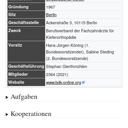
Gründung
1967
Sitz
Berlin
Geschäftsstelle
Ackerstraße 3, 10115 Berlin
Zweck
Berufsverband der Fachzahnärzte für
Kieferorthopädie
Vorsitz
Hans-Jürgen Köning (1.
Bundesvorsitzender), Sabine Steding
(2. Bundesvorsitzende)
Geschäftsführung
Stephan Gierthmühlen
Mitglieder
2364
(2021)
Website
www.bdk-online.org
Aufgaben
Kooperationen