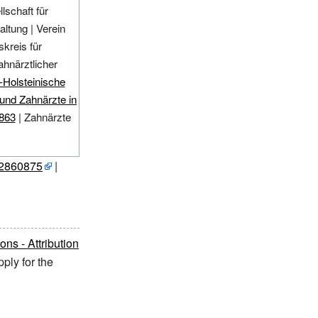
schaft für
altung
|
Verein
kreis für
hnärztlicher
-Holsteinische
 und Zahnärzte in
1863
|
Zahnärzte
2860875
|
s - Attribution
ply for the