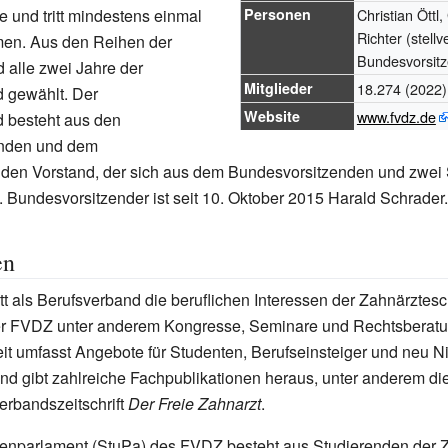
 und tritt mindestens einmal
Personen
Christian Öttl
Richter (stell
en. Aus den Reihen der
Bundesvorsit
d alle zwei Jahre der
Mitglieder
18.274
(2022)
 gewählt. Der
Website
www.fvdz.de
 besteht aus den
enden und dem
den Vorstand, der sich aus dem Bundesvorsitzenden und zwei S
Bundesvorsitzender ist seit 10. Oktober 2015 Harald Schrader.
en
tt als Berufsverband die beruflichen Interessen der Zahnärztesc
der FVDZ unter anderem Kongresse, Seminare und Rechtsberatu
t umfasst Angebote für Studenten, Berufseinsteiger und neu N
nd gibt zahlreiche Fachpublikationen heraus, unter anderem di
erbandszeitschrift
Der Freie Zahnarzt
.
enparlament (StuPa) des FVDZ besteht aus Studierenden der 