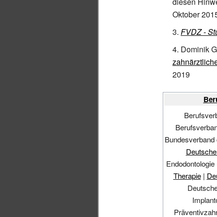
diesen Hinwe
Oktober 201
FVDZ - St
Dominik G
zahnärztlich
2019
Ber
Berufsver
Berufsverban
Bundesverband d
Deutsche 
Endodontologie 
Therapie
|
Deu
Deutsche 
Implant
Präventivzah