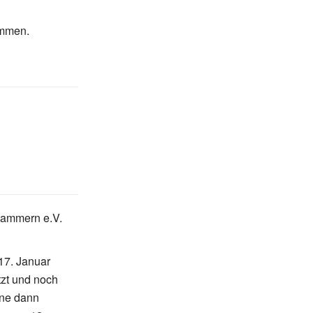
ammen.
kammern e.V.
7. Januar
tzt und noch
rne dann