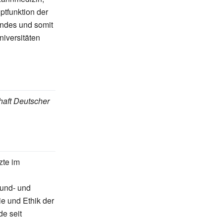
ptfunktion der
andes und somit
iversitäten
aft Deutscher
te im
und- und
ie und Ethik der
e seit