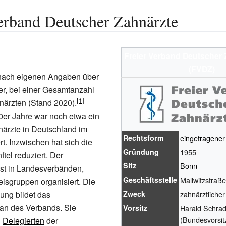
erband Deutscher Zahnärzte
Freier Verband Deutscher 
(FVDZ)
 nach eigenen Angaben über
er, bei einer Gesamtanzahl
närzten (Stand 2020).
0er Jahre war noch etwa ein
hnärzte in Deutschland im
Rechtsform
eingetragener
t. Inzwischen hat sich die
Gründung
1955
ftel reduziert. Der
Sitz
Bonn
ist in Landesverbänden,
Geschäftsstelle
Mallwitzstraß
eisgruppen organisiert. Die
ng bildet das
Zweck
zahnärztliche
an des Verbands. Sie
Vorsitz
Harald Schrad
(Bundesvorsit
n
Delegierten
der