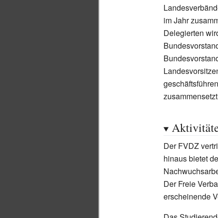
Landesverbände
im Jahr zusamm
Delegierten wir
Bundesvorstand
Bundesvorstand
Landesvorsitz
geschäftsführen
zusammensetzt. 
Aktivität
Der FVDZ vertri
hinaus bietet 
Nachwuchsarbei
Der Freie Verba
erscheinende V
Das Studierend