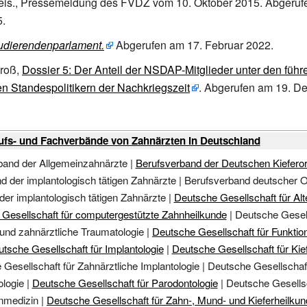
is.
, Pressemeldung des FVDZ vom 10. Oktober 2015. Abgeruf
5.
udierendenparlament.
Abgerufen am 17.
Februar 2022
.
roß,
Dossier 5: Der Anteil der NSDAP-Mitglieder unter den füh
en Standespolitikern der Nachkriegszeit
. Abgerufen am 19. D
ufs- und Fachverbände von Zahnärzten in Deutschland
band der Allgemeinzahnärzte
|
Berufsverband der Deutschen Kiefero
d der implantologisch tätigen Zahnärzte
|
Berufsverband deutscher O
er implantologisch tätigen Zahnärzte
|
Deutsche Gesellschaft für Al
Gesellschaft für computergestützte Zahnheilkunde
|
Deutsche Gesell
und zahnärztliche Traumatologie
|
Deutsche Gesellschaft für Funktio
tsche Gesellschaft für Implantologie
|
Deutsche Gesellschaft für Kie
Gesellschaft für Zahnärztliche Implantologie
|
Deutsche Gesellschaft
ologie
|
Deutsche Gesellschaft für Parodontologie
|
Deutsche Gesellsc
nmedizin
|
Deutsche Gesellschaft für Zahn-, Mund- und Kieferheilku