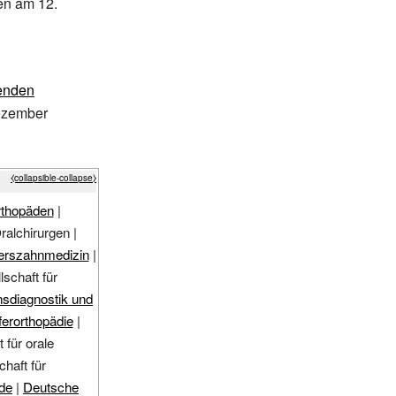
en am 12.
renden
ezember
⧼collapsible-collapse⧽
rthopäden
|
ralchirurgen
|
terszahnmedizin
|
schaft für
nsdiagnostik und
ferorthopädie
|
 für orale
haft für
nde
|
Deutsche