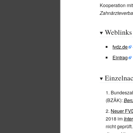
Kooperation mi
Zahnärzteverb
Weblinks
fvdz.de
Eintrag
Einzelna
Bundeszah
(BZÄK):
Beru
Neuer FVD
2018 im
Inte
nicht geprüft