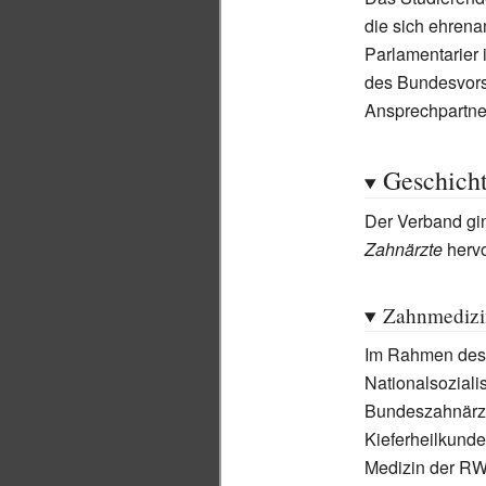
die sich ehrena
Parlamentarier 
des Bundesvorst
Ansprechpartne
Geschich
Der Verband gi
Zahnärzte
hervo
Zahnmedizin
Im Rahmen des 
Nationalsozial
Bundeszahnärzt
Kieferheilkunde
Medizin der RW