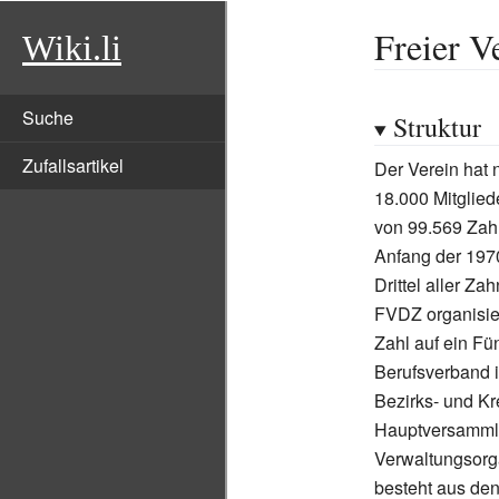
Freier V
Wiki.li
Suche
Struktur
Zufallsartikel
Der Verein hat
18.000 Mitglied
von 99.569 Zah
Anfang der 197
Drittel aller Za
FVDZ organisier
Zahl auf ein Fün
Berufsverband 
Bezirks- und Kr
Hauptversammlu
Verwaltungsorg
besteht aus de