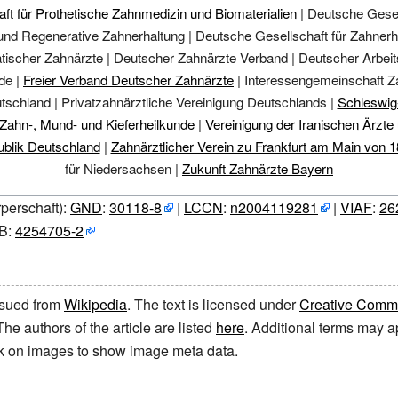
ft für Prothetische Zahnmedizin und Biomaterialien
|
Deutsche Gesell
und Regenerative Zahnerhaltung
|
Deutsche Gesellschaft für Zahnerh
ischer Zahnärzte
|
Deutscher Zahnärzte Verband
|
Deutscher Arbeits
de
|
Freier Verband Deutscher Zahnärzte
|
Interessengemeinschaft Za
tschland
|
Privatzahnärztliche Vereinigung Deutschlands
|
Schleswig
 Zahn-, Mund- und Kieferheilkunde
|
Vereinigung der Iranischen Ärzte
blik Deutschland
|
Zahnärztlicher Verein zu Frankfurt am Main von 
für Niedersachsen
|
Zukunft Zahnärzte Bayern
perschaft):
GND
:
30118-8
|
LCCN
:
n2004119281
|
VIAF
:
26
NB:
4254705-2
issued from
Wikipedia
. The text is licensed under
Creative Common
 The authors of the article are listed
here
. Additional terms may ap
ick on images to show image meta data.