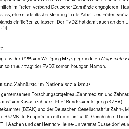
mtlich im Freien Verband Deutscher Zahnärzte engagieren. Hau
ist es, eine studentische Meinung in die Arbeit des Freien Verb
ands einfließen zu lassen. Der FVDZ hat damit auch an den Un
r.
te
ng aus der 1955 von
Wolfgang Mzyk
gegründeten
Notgemeinsch
r, seit 1957 trägt der FVDZ seinen heutigen Namen.
 und Zahnärzte im Nationalsozialismus
gemeinsamen Forschungsprojektes „Zahnmedizin und Zahnärz
ismus“ von Kassenzahnärztlicher Bundesvereinigung (KZBV),
ekammer (BZÄK) und der Deutschen Gesellschaft für Zahn-, M
 (DGZMK) in Kooperation mit dem Institut für Geschichte, Theor
TH Aachen und der Heinrich-Heine-Universität Düsseldorf wurd