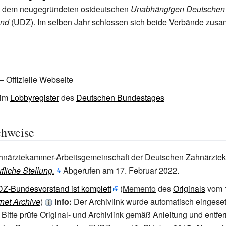
t dem neugegründeten ostdeutschen
Unabhängigen Deutschen
and
(UDZ). Im selben Jahr schlossen sich beide Verbände zus
– Offizielle Webseite
im
Lobbyregister
des
Deutschen Bundestages
chweise
närztekammer-Arbeitsgemeinschaft der Deutschen Zahnärzte
fliche Stellung.
Abgerufen am 17.
Februar 2022
.
Z-Bundesvorstand ist komplett
(
Memento
des
Originals
vom 1
rnet Archive
)
Info:
Der Archivlink wurde automatisch eingese
. Bitte prüfe Original- und Archivlink gemäß Anleitung und entfe