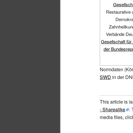
Gesellscha
Restaurative 
Demokrat
Zahnheilkun
Verbände Deu
Gesellschaft für
der Bundesrepu
Normdaten
(Kör
SWD
in der D
This article is 
- Sharealike
.
media files, cl