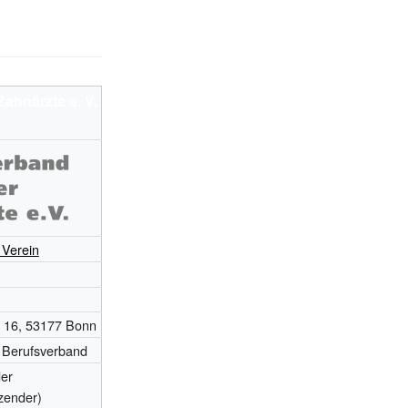
Zahnärzte e.
V.
 Verein
e 16, 53177 Bonn
r Berufsverband
er
zender)