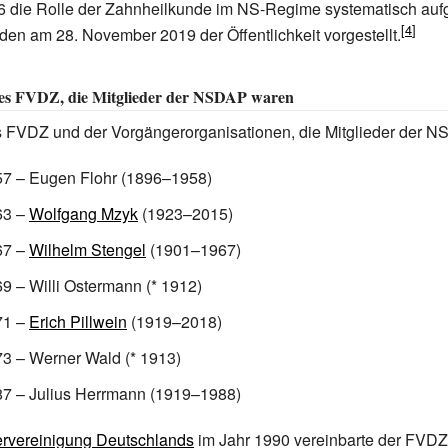
 die Rolle der Zahnheilkunde im NS-Regime systematisch aufg
en am 28. November 2019 der Öffentlichkeit vorgestellt.
des FVDZ, die Mitglieder der NSDAP waren
s FVDZ und der Vorgängerorganisationen, die Mitglieder der 
57 –
Eugen Flohr
(1896–1958)
63 –
Wolfgang Mzyk
(1923–2015)
67 –
Wilhelm Stengel
(1901–1967)
69 –
Willi Ostermann
(* 1912)
71 –
Erich Pillwein
(1919–2018)
73 –
Werner Wald
(* 1913)
87 –
Julius Herrmann
(1919–1988)
rvereinigung Deutschlands
im Jahr 1990 vereinbarte der FVDZ