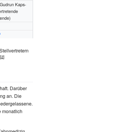
, Gudrun Kaps-
vertretende
zende)
tellvertretern
haft. Darüber
ng an. Die
iedergelassene.
e monatlich
Zahnmedizin,