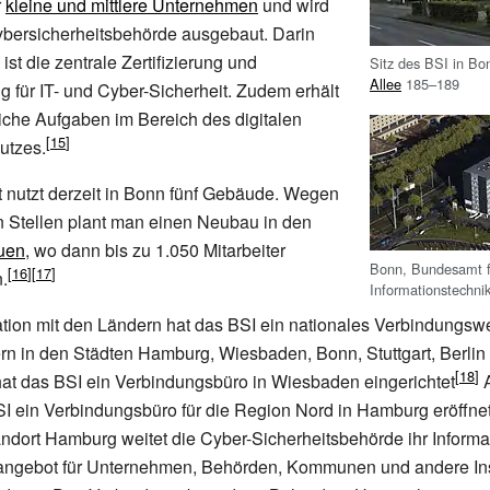
r
kleine und mittlere Unternehmen
und wird
ybersicherheitsbehörde ausgebaut. Darin
st die zentrale Zertifizierung und
Sitz des BSI in Bo
Allee
185–189
g für IT- und Cyber-Sicherheit. Zudem erhält
iche Aufgaben im Bereich des digitalen
utzes.
nutzt derzeit in Bonn fünf Gebäude. Wegen
n Stellen plant man einen Neubau in den
uen
, wo dann bis zu 1.050 Mitarbeiter
Bonn, Bundesamt fü
.
Informationstechni
tion mit den Ländern hat das BSI ein nationales Verbindungsw
rn in den Städten Hamburg, Wiesbaden, Bonn, Stuttgart, Berli
 hat das BSI ein Verbindungsbüro in Wiesbaden eingerichtet
A
I ein Verbindungsbüro für die Region Nord in Hamburg eröffnet
dort Hamburg weitet die Cyber-Sicherheitsbehörde ihr Informa
angebot für Unternehmen, Behörden, Kommunen und andere Inst