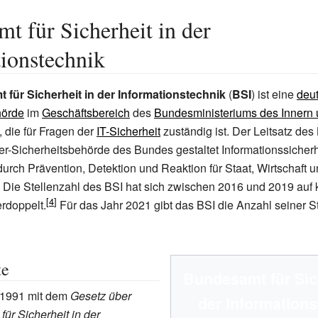
t für Sicherheit in der
ionstechnik
für Sicherheit in der Informationstechnik
(
BSI
) ist eine
deu
örde
im
Geschäftsbereich
des
Bundesministeriums des Innern 
, die für Fragen der
IT-Sicherheit
zuständig ist. Der Leitsatz des 
er-Sicherheitsbehörde des Bundes gestaltet Informationssicherhe
 durch Prävention, Detektion und Reaktion für Staat, Wirtschaft 
Die Stellenzahl des BSI hat sich zwischen 2016 und 2019 auf
erdoppelt.
Für das Jahr 2021 gibt das BSI die Anzahl seiner St
te
Bundesamt für Sich
 1991 mit dem
Gesetz über
der Informations
ür Sicherheit in der