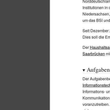
Norddeutschlan
Institutionen 
Niedersachsen,
um das BSI und
Seit Dezember 2
Dies soll die E
Der
Haushalts
Saarbrücken
mi
Aufgaben
Der Aufgabenbe
Informationstec
Informations- u
Kommunikationst
voranzutreiben.