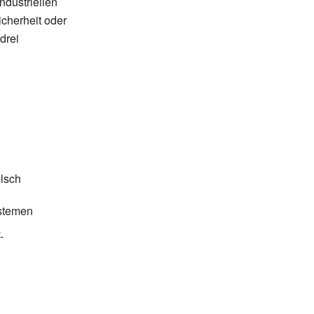
ndustriellen
cherheit oder
drei
lsch
ystemen
-