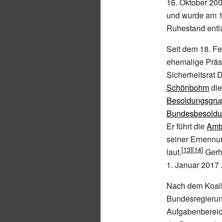
16.
Oktober 200
und wurde am 1
Ruhestand entl
Seit dem 18.
Fe
ehemalige Präs
Sicherheitsrat 
Schönbohm
die
Besoldungsgru
Bundesbesoldu
Er führt die
Amt
seiner Ernennun
laut.
Gerh
1.
Januar 2017 
Nach dem Koalit
Bundesregierun
Aufgabenbereic