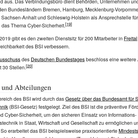
d aus. Das Verbindungsbüro dient Behörden, Unternehmen un
in den Bundesländern Bremen, Hamburg, Mecklenburg-Vorpomme
 Sachsen-Anhalt und Schleswig-Holstein als Ansprechstelle fü
 das Thema Cyber-Sicherheit.
019 gibt es den zweiten Dienstsitz für 200 Mitarbeiter in
Freital
rreichbarkeit des BSI verbessern.
ausschuss
des
Deutschen Bundestages
beschloss eine weitere 
t 30
Stellen.
 und Abteilungen
reich des BSI wird durch das
Gesetz über das Bundesamt für Si
hnik
(BSI-Gesetz) festgelegt. Ziel des BSI ist die präventive För
nd Cyber-Sicherheit, um den sicheren Einsatz von Informations-
echnik in Staat, Wirtschaft und Gesellschaft zu ermöglichen u
 So erarbeitet das BSI beispielsweise praxisorientierte
Mindests