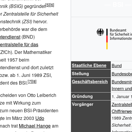
— BSI —
hnik (BSIG)
gegründet
er
Zentralstelle für Sicherheit
onstechnik (ZSI)
hervor.
rbehörde war die dem
tendienst
(BND)
entralstelle für das
ZfCh). Der Mathematiker
 seit 1957 beim
Staatliche Ebene
Bund
endienst und dort zuletzt
Stellung
Bundesob
 bzw. ab 1. Juni 1989 ZSI,
Geschäftsbereich
Bundesmin
ident des BSI.
Innern und
heiden von Otto Leiberich
Gründung
1. Januar 
ze
mit Wirkung zum
Vorgänger
Zentralstel
 zum neuen BSI-Präsidenten
Chiffrierw
olgte im März 2003
Udo
1989
Zentr
Sicherheit 
nach trat
Michael Hange
am