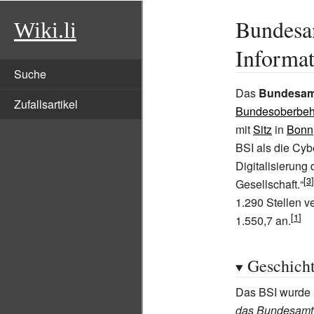
Bundesam
Wiki.li
Informat
Suche
Das
Bundesamt 
Zufallsartikel
Bundesoberbeh
mit
Sitz
in
Bonn
BSI als die Cyb
Digitalisierung
Gesellschaft.“
1.290
Stellen v
1.550,7 an.
Geschich
Das BSI wurde
das Bundesamt f