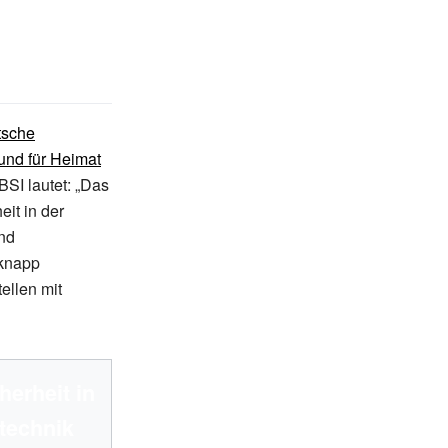
tsche
und für Heimat
BSI lautet: „Das
it in der
und
 knapp
ellen mit
erheit in
technik