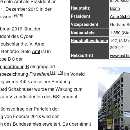
Informatio
9 sein Amt als Präsident an
Hauptsitz
Bonn
1.
Dezember 2015 in den
assen.
Präsident
Arne Sch
Vizepräsident
Gerhard S
bruar 2016 führt der
Bedienstete
1.350
(Sta
ident des Cyber-
Haushaltsvolumen
197,16 Mi
Deutschland e.
V.
Arne
2021)
 Behörde. Sein
Amt
ist in
Netzauftritt
www.bsi.b
ppe
B 8 der
ngsordnung B
eingruppiert.
sbezeichnung
Präsident
.
Im Vorfeld
g wurde Kritik an seiner Berufung
ard Schabhüser
wurde mit Wirkung zum
zum Vizepräsidenten des BSI ernannt.
ionsvertrag der Parteien der
g von Februar 2018 wird der
h des Bundesamtes erweitert. Es übernimmt