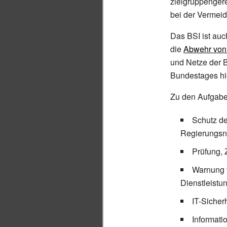
zielgruppenger
bei der Vermeid
Das BSI ist auc
die
Abwehr von 
und Netze der 
Bundestages hie
Zu den Aufgabe
Schutz de
Regierungsn
Prüfung, 
Warnung v
Dienstleistu
IT-Sicher
Informati