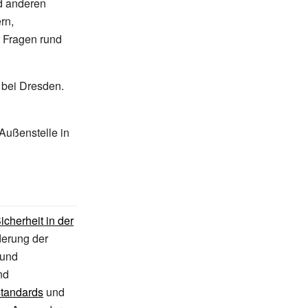
d anderen
rn,
r Fragen rund
bei Dresden.
Außenstelle in
cherheit in der
derung der
 und
nd
tandards
und