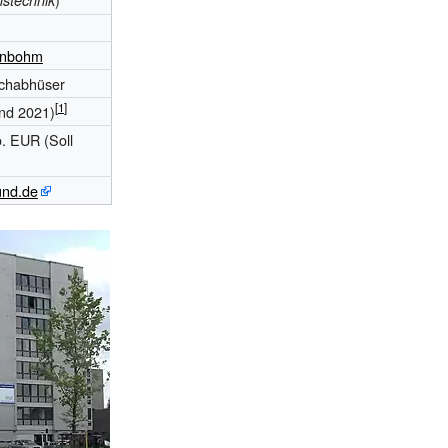
nstechnik
önbohm
chabhüser
nd 2021)
o. EUR
(Soll
und.de