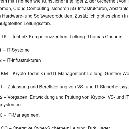
rem mit Themen wie Künstlicher Intelligenz, der Sicherheit von i
men, Cloud Computing, sicheren 5G-Infrastrukturen, Abstrahlsi
 Hardware- und Softwareprodukten. Zusätzlich gibt es einen in 
ufgeteilten Leitungsstab.
g TK – Technik-Kompetenzzentren: Leitung: Thomas Caspers
1 – IT-Systeme
 – IT-Infrastrukturen
 KM – Krypto-Technik und IT-Management: Leitung: Günther We
 – Zulassung und Bereitstellung von VS- und IT-Sicherheitss
 – Vorgaben, Entwicklung und Prüfung von Krypto-, VS- und IT
tssystemen
3 – IT-Management
 OC – Operative Cyber-Sicherheit: Leitung: Dirk Häger