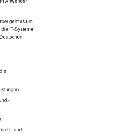
 um Anwender
rbei geht es um
die IT-Systeme
 Deutschen
die
eistungen
und -
n
ema IT- und