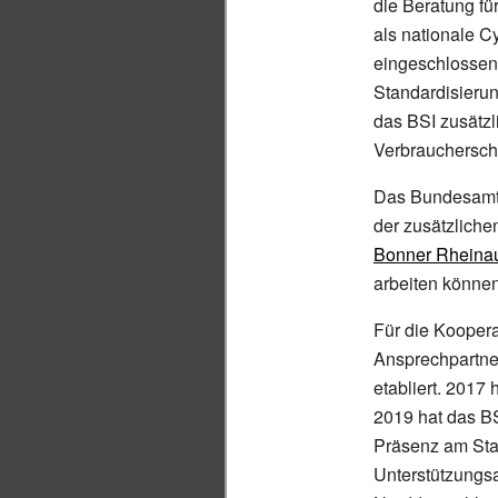
die Beratung fü
als nationale C
eingeschlossen i
Standardisierun
das BSI zusätzl
Verbrauchersch
Das Bundesamt 
der zusätzliche
Bonner Rheina
arbeiten können
Für die Koopera
Ansprechpartne
etabliert. 2017
2019 hat das BS
Präsenz am Stan
Unterstützungs