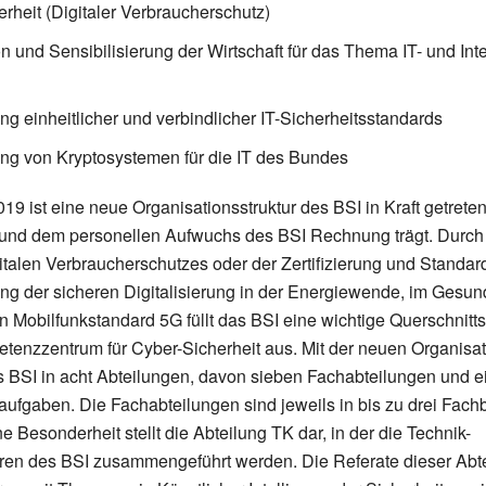
erheit (Digitaler Verbraucherschutz)
on und Sensibilisierung der Wirtschaft für das Thema IT- und Inte
ng einheitlicher und verbindlicher IT-Sicherheitsstandards
ng von Kryptosystemen für die IT des Bundes
019 ist eine neue Organisationsstruktur des BSI in Kraft getrete
und dem personellen Aufwuchs des BSI Rechnung trägt. Durch
italen Verbraucherschutzes oder der Zertifizierung und Standar
ung der sicheren Digitalisierung in der Energiewende, im Gesu
 Mobilfunkstandard 5G füllt das BSI eine wichtige Querschnitts
tenzzentrum für Cyber-Sicherheit aus. Mit der neuen Organisat
as BSI in acht Abteilungen, davon sieben Fachabteilungen und e
aufgaben. Die Fachabteilungen sind jeweils in bis zu drei Fach
e Besonderheit stellt die Abteilung TK dar, in der die Technik-
en des BSI zusammengeführt werden. Die Referate dieser Abt