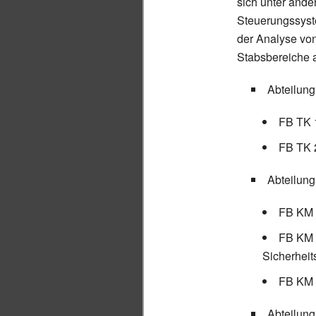
sich unter ande
Steuerungssyste
der Analyse von
Stabsbereiche a
Abteilun
FB TK 
FB TK 2
Abteilung
FB KM 1
FB KM 2
Sicherhei
FB KM 
Abteilung