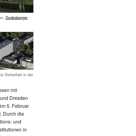
nn,
Godesberger
r Sicherheit in der
k
esen mit
n und Dresden
m 5. Februar
. Durch die
tions- und
itutionen in