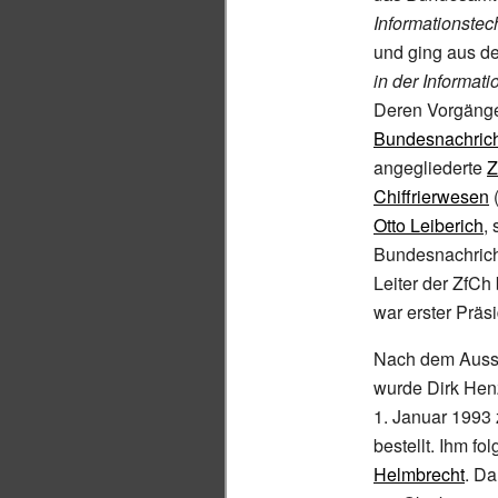
Informationstec
und ging aus d
in der Informati
Deren Vorgänge
Bundesnachrich
angegliederte
Z
Chiffrierwesen
(
Otto Leiberich
,
Bundesnachricht
Leiter der ZfCh
war erster Präs
Nach dem Aussc
wurde
Dirk Hen
1.
Januar 1993
bestellt. Ihm f
Helmbrecht
. Da