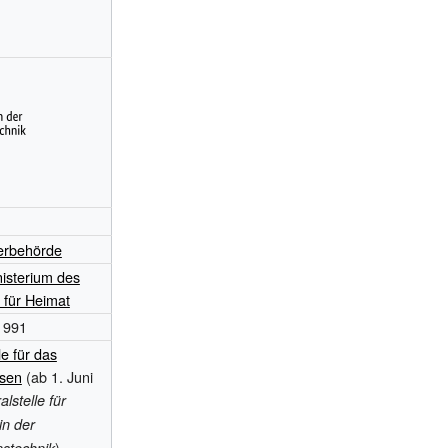
erbehörde
isterium des
 für Heimat
1991
le für das
esen
(ab 1. Juni
alstelle für
in der
)