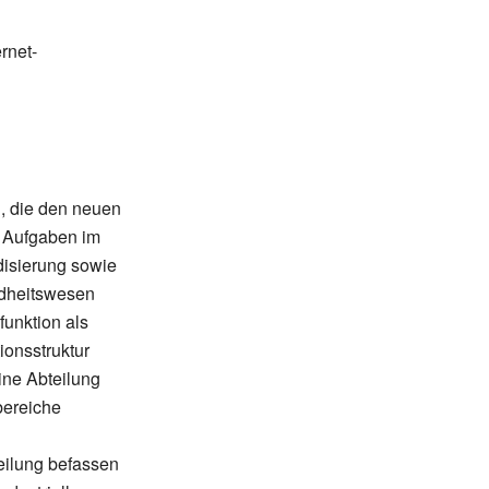
rnet-
n, die den neuen
 Aufgaben im
disierung sowie
ndheitswesen
funktion als
ionsstruktur
ine Abteilung
bereiche
eilung befassen