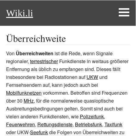
Wiki.li
Überreichweite
Von
Überreichweiten
ist die Rede, wenn Signale
regionaler,
terrestrischer
Funkdienste in weitaus größerer
Entfernung als üblich zu empfangen sind. Dieses fällt
insbesondere bei Radiostationen auf
UKW
und
Fernsehsendern auf, kann jedoch auch bei
Mobilfunknetzen
vorkommen. Betroffen sind Frequenzen
über 30
MHz
, für die normalerweise quasioptische
Ausbreitungsbedingungen gelten. Somit sind auch bei
vielen anderen Funkdiensten, wie
Polizeifunk
,
Feuerwehren
,
Rettungsdienste
,
Betriebsfunk
,
Taxifunk
oder UKW-
Seefunk
die Folgen von Überreichweiten zu