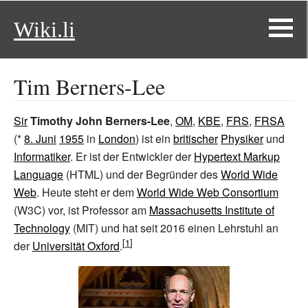
Wiki.li
Tim Berners-Lee
Sir
Timothy John Berners-Lee
,
OM
,
KBE
,
FRS
,
FRSA
(*
8. Juni
1955
in
London
) ist ein
britischer
Physiker
und
Informatiker
. Er ist der Entwickler der
Hypertext Markup
Language
(HTML) und der Begründer des
World Wide
Web
. Heute steht er dem
World Wide Web Consortium
(W3C) vor, ist Professor am
Massachusetts Institute of
Technology
(MIT) und hat seit 2016 einen Lehrstuhl an
der
Universität Oxford
.