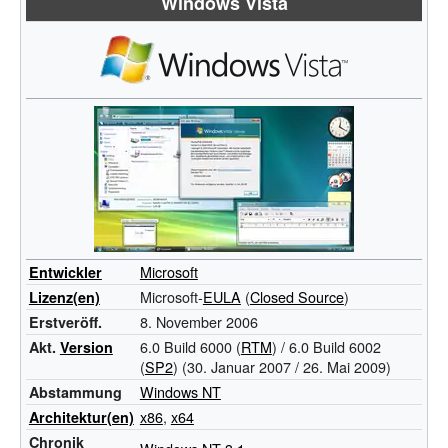
Windows Vista
Microsoft
Entwickler
Microsoft-
EULA
(
Closed Source
)
Lizenz(en)
8. November 2006
Erstveröff.
6.0 Build 6000 (
RTM
) / 6.0 Build 6002
Akt.
Version
(
SP2
)
(30. Januar 2007 / 26. Mai 2009)
Windows NT
Abstammung
x86
,
x64
Architektur(en)
Chronik