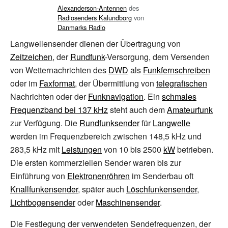
Alexanderson-Antennen
des
Radiosenders Kalundborg
von
Danmarks Radio
Langwellensender dienen der Übertragung von
Zeitzeichen
, der
Rundfunk
-Versorgung, dem Versenden
von Wetternachrichten des
DWD
als
Funkfernschreiben
oder im
Faxformat
, der Übermittlung von
telegrafischen
Nachrichten oder der
Funknavigation
. Ein
schmales
Frequenzband bei 137
kHz
steht auch dem
Amateurfunk
zur Verfügung. Die
Rundfunksender
für
Langwelle
werden im Frequenzbereich zwischen 148,5
kHz und
283,5
kHz mit
Leistungen
von 10 bis 2500
kW
betrieben.
Die ersten kommerziellen Sender waren bis zur
Einführung von
Elektronenröhren
im Senderbau oft
Knallfunkensender
, später auch
Löschfunkensender
,
Lichtbogensender
oder
Maschinensender
.
Die Festlegung der verwendeten Sendefrequenzen, der