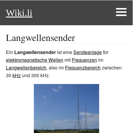
Wiki.li
Langwellensender
Ein
Langwellensender
ist eine
Sendeanlage
für
elektromagnetische Wellen
mit
Frequenzen
im
Langwellenbereich
, also im
Frequenzbereich
zwischen
30
kHz
und 300
kHz.