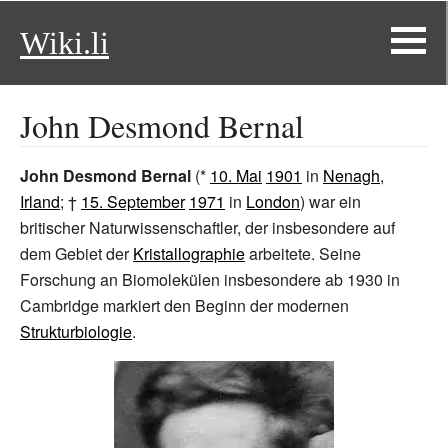
Wiki.li
John Desmond Bernal
John Desmond Bernal
(*
10. Mai
1901
in
Nenagh
,
Irland
; †
15. September
1971
in
London
) war ein
britischer Naturwissenschaftler, der insbesondere auf
dem Gebiet der
Kristallographie
arbeitete. Seine
Forschung an Biomolekülen insbesondere ab 1930 in
Cambridge markiert den Beginn der modernen
Strukturbiologie
.