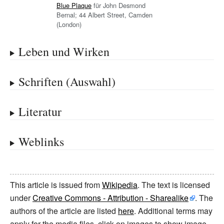
Blue Plaque
für John Desmond
Bernal; 44 Albert Street, Camden
(London)
Leben und Wirken
Schriften (Auswahl)
Literatur
Weblinks
This article is issued from
Wikipedia
. The text is licensed
under
Creative Commons - Attribution - Sharealike
. The
authors of the article are listed
here
. Additional terms may
apply for the media files, click on images to show image