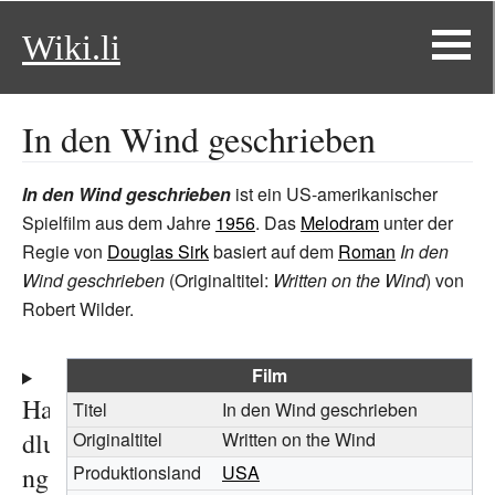
Wiki.li
In den Wind geschrieben
In den Wind geschrieben
ist ein US-amerikanischer
Spielfilm aus dem Jahre
1956
. Das
Melodram
unter der
Regie von
Douglas Sirk
basiert auf dem
Roman
In den
Wind geschrieben
(Originaltitel:
Written on the Wind
) von
Robert Wilder
.
Film
Han
Titel
In den Wind geschrieben
dlu
Originaltitel
Written on the Wind
ng
Produktionsland
USA