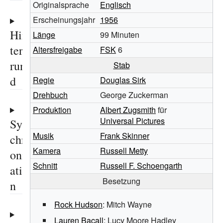
Originalsprache
Englisch
Erscheinungsjahr
1956
Hin
Länge
99
Minuten
terg
Altersfreigabe
FSK
6
run
Stab
d
Regie
Douglas Sirk
Drehbuch
George Zuckerman
Produktion
Albert Zugsmith
für
Universal Pictures
Syn
Musik
Frank Skinner
chr
Kamera
Russell Metty
onis
Schnitt
Russell F. Schoengarth
atio
Besetzung
n
Rock Hudson
: Mitch Wayne
Lauren Bacall
: Lucy Moore Hadley