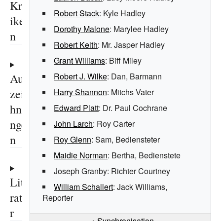
Krit
Robert Stack
: Kyle Hadley
ike
Dorothy Malone
: Marylee Hadley
n
Robert Keith
: Mr. Jasper Hadley
Grant Williams
: Biff Miley
Aus
Robert J. Wilke
: Dan, Barmann
zeic
Harry Shannon
: Mitchs Vater
hnu
Edward Platt
: Dr. Paul Cochrane
nge
John Larch
: Roy Carter
n
Roy Glenn
: Sam, Bediensteter
Maidie Norman
: Bertha, Bedienstete
Joseph Granby
: Richter Courtney
Lite
William Schallert
: Jack Williams,
ratu
Reporter
r
→
Synchronisation