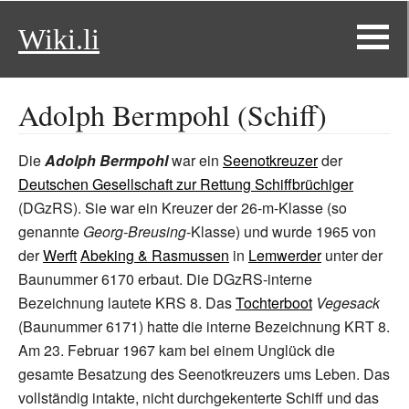
Wiki.li
Adolph Bermpohl (Schiff)
Die
Adolph Bermpohl
war ein
Seenotkreuzer
der
Deutschen Gesellschaft zur Rettung Schiffbrüchiger
(DGzRS). Sie war ein Kreuzer der 26-m-Klasse (so
genannte
Georg-Breusing
-Klasse) und wurde 1965 von
der
Werft
Abeking & Rasmussen
in
Lemwerder
unter der
Baunummer 6170 erbaut. Die DGzRS-interne
Bezeichnung lautete KRS
8. Das
Tochterboot
Vegesack
(Baunummer 6171) hatte die interne Bezeichnung KRT
8.
Am 23. Februar 1967 kam bei einem Unglück die
gesamte Besatzung des Seenotkreuzers ums Leben. Das
vollständig intakte, nicht durchgekenterte Schiff und das