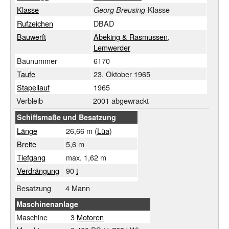
Klasse
-Klasse
Georg Breusing
Rufzeichen
DBAD
Bauwerft
Abeking & Rasmussen
,
Lemwerder
Baunummer
6170
Taufe
23.
Oktober 1965
Stapellauf
1965
Verbleib
2001 abgewrackt
Schiffsmaße und Besatzung
Länge
26,66 m (
Lüa
)
Breite
5,6 m
Tiefgang
max. 1,62 m
Verdrängung
90
t
Besatzung
4 Mann
Maschinenanlage
Maschine
3
Motoren