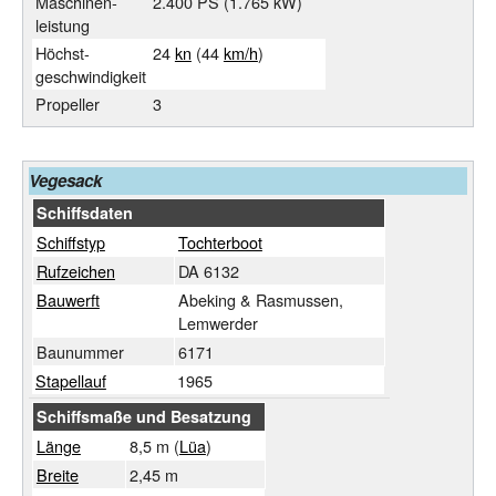
Maschinen-
2.400
PS (1.765
kW)
leistung
Höchst-
24
kn
(44
km/h
)
geschwindigkeit
Propeller
3
Vegesack
Schiffsdaten
Schiffstyp
Tochterboot
Rufzeichen
DA 6132
Bauwerft
Abeking & Rasmussen,
Lemwerder
Baunummer
6171
Stapellauf
1965
Schiffsmaße und Besatzung
Länge
8,5 m (
Lüa
)
Breite
2,45 m