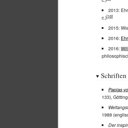
2013: Ehr
c.)
2015: Wie
2016:
Ehr
2016:
Wil
philosophisc
Schriften
Papias vo
133), Göttin
Weltangst
1988 (engli
Der inspi