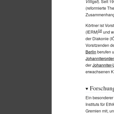
Villigst
). Seit 1
(reformierte Th
Zusammenhang mi
Körtner ist Vors
(IERM)
und wa
der Diakonie (
Vorsitzenden d
Berlin
berufen u
Johanniterorde
der
Johanniter-U
erwachsenen Ki
Forschun
Ein besonderer 
Instituts für Et
Gremien mit, u