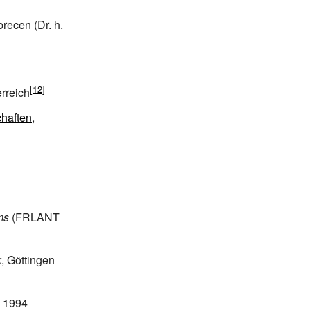
recen (Dr. h.
rreich
haften
,
ms
(FRLANT
k
, Göttingen
n 1994