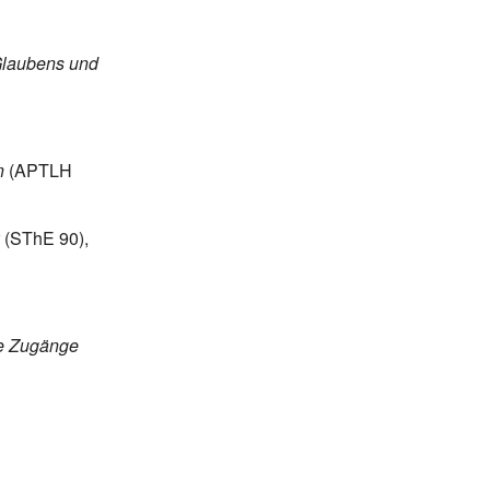
 Glaubens und
n
(APTLH
(SThE 90),
he Zugänge