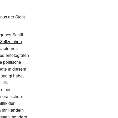
 aus der Sicht
genes Schiff
Zeitzeichen
papiernes
Medienfotografen
 politische
lagte in diesem
ündigt habe,
litik
 einer
 moralischen
litik der
n ihr Handeln
etten, sondern