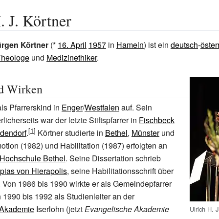
. J. Körtner
ürgen Körtner
(*
16. April
1957
in
Hameln
) ist ein
deutsch
-
öster
Theologe
und
Medizinethiker
.
d Wirken
ls Pfarrerskind in
Enger
/
Westfalen
auf. Sein
licherseits war der letzte Stiftspfarrer in
Fischbeck
dendorf
.
Körtner studierte in
Bethel
,
Münster
und
otion (1982) und Habilitation (1987) erfolgten an
 Hochschule Bethel
. Seine Dissertation schrieb
pias von Hierapolis
, seine Habilitationsschrift über
. Von 1986 bis 1990 wirkte er als Gemeindepfarrer
n 1990 bis 1992 als Studienleiter an der
 Akademie
Iserlohn (jetzt
Evangelische Akademie
Ulrich H. 