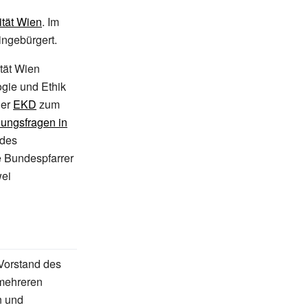
ität Wien
. Im
ingebürgert.
ität Wien
ogie und Ethik
der
EKD
zum
uungsfragen in
 des
 Bundespfarrer
wei
r Vorstand des
 mehreren
n und