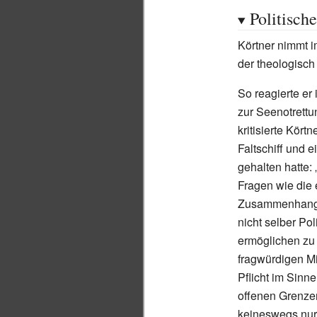
Politisch
Körtner nimmt i
der theologisch 
So reagierte e
zur Seenotrettun
kritisierte Kör
Faltschiff und e
gehalten hatte:
Fragen wie die 
Zusammenhang, 
nicht selber Po
ermöglichen zu
fragwürdigen Mi
Pflicht im Sinne
offenen Grenzen“
keineswegs nur 