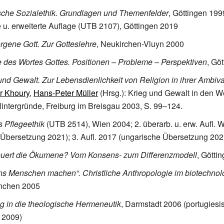
che Sozialethik. Grundlagen und Themenfelder
, Göttingen 1999
e u. erweiterte Auflage (UTB 2107), Göttingen 2019
rgene Gott. Zur Gotteslehre
, Neukirchen-Vluyn 2000
 des Wortes Gottes. Positionen – Probleme – Perspektiven
, Gö
und Gewalt. Zur Lebensdienlichkeit von Religion in ihrer Ambiv
r Khoury
,
Hans-Peter Müller
(Hrsg.): Krieg und Gewalt in den We
intergründe, Freiburg im Breisgau 2003, S. 99–124.
 Pflegeethik
(UTB 2514), Wien 2004; 2. überarb. u. erw. Aufl. 
Übersetzung 2021); 3. Aufl. 2017 (ungarische Übersetzung 202
euert die Ökumene? Vom Konsens- zum Differenzmodell
, Götti
ns Menschen machen“. Christliche Anthropologie im biotechno
nchen 2005
g in die theologische Hermeneutik
, Darmstadt 2006 (portugiesi
 2009)