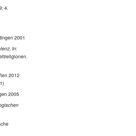
; 4.
ttingen 2001
alenz
. In:
ltreligionen.
Wien 2012
1)
ngen 2005
logischen
sche