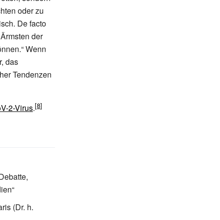
chten oder zu
isch. De facto
e Ärmsten der
 können.“ Wenn
r, das
scher Tendenzen
-2-Virus
.
 Debatte,
dien“
is (Dr. h.