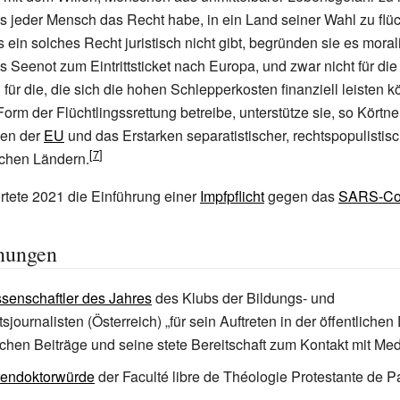
s jeder Mensch das Recht habe, in ein Land seiner Wahl zu flü
 ein solches Recht juristisch nicht gibt, begründen sie es moral
s Seenot zum Eintrittsticket nach Europa, und zwar nicht für di
für die, die sich die hohen Schlepperkosten finanziell leisten
orm der Flüchtlingssrettung betreibe, unterstütze sie, so Körtne
len der
EU
und das Erstarken separatistischer, rechtspopulisti
schen Ländern.
rtete 2021 die Einführung einer
Impfpflicht
gegen das
SARS-CoV
nungen
senschaftler des Jahres
des
Klubs der Bildungs- und
sjournalisten
(Österreich) „für sein Auftreten in der öffentlichen
ichen Beiträge und seine stete Bereitschaft zum Kontakt mit Me
endoktorwürde
der Faculté libre de Théologie Protestante de Par