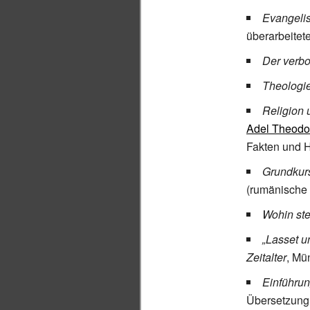
Evangelis
überarbeitet
Der verbo
Theologie
Religion 
Adel Theodo
Fakten und H
Grundkurs
(rumänische 
Wohin st
„Lasset u
Zeitalter
, Mü
Einführun
Übersetzung