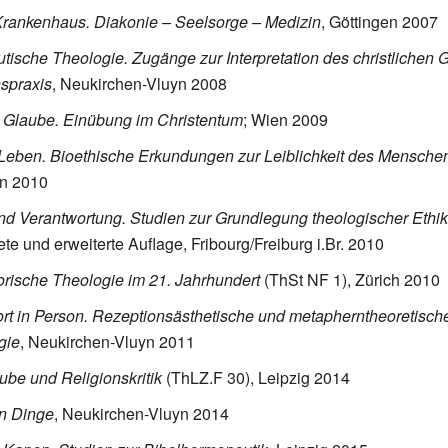
Krankenhaus. Diakonie – Seelsorge – Medizin
, Göttingen 2007
ische Theologie. Zugänge zur Interpretation des christlichen
spraxis
, Neukirchen-Vluyn 2008
 Glaube. Einübung im Christentum
; Wien 2009
Leben. Bioethische Erkundungen zur Leiblichkeit des Mensche
en 2010
und Verantwortung. Studien zur Grundlegung theologischer Ethik
ete und erweiterte Auflage, Fribourg/Freiburg i.Br. 2010
rische Theologie im 21. Jahrhundert
(ThSt NF 1), Zürich 2010
rt in Person. Rezeptionsästhetische und metapherntheoretisc
gie
, Neukirchen-Vluyn 2011
ube und Religionskritik
(ThLZ.F 30), Leipzig 2014
en Dinge
, Neukirchen-Vluyn 2014