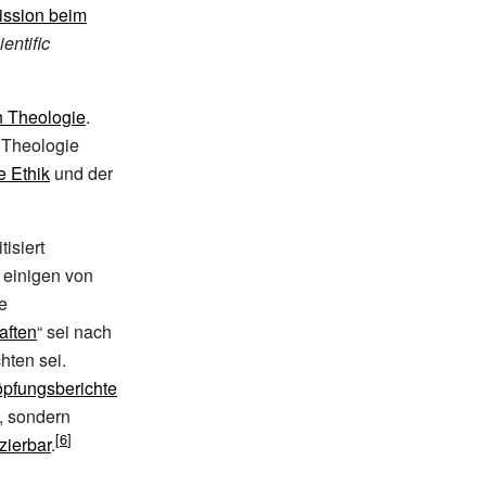
ission beim
entific
 Theologie
.
 Theologie
e Ethik
und der
itisiert
 einigen von
e
aften
“ sei nach
ten sei.
pfungsberichte
, sondern
izierbar
.