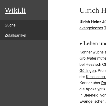
Ulrich H
Wiki.li
Ulrich Heinz J
Suche
evangelischer
Zufallsartikel
Leben un
Körtner wuchs a
Großvater mütter
bei
Hessisch Ol
Göttingen
. Prom
der
Kirchlichen
Körtner über
Pa
die
Apokalyptik
in Bielefeld, vo
Evangelischen