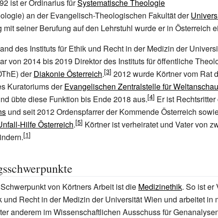
992 ist er Ordinarius für
Systematische Theologie
eologie) an der Evangelisch-Theologischen Fakultät der
Univers
t seiner Berufung auf den Lehrstuhl wurde er in Österreich e
tand des Instituts für Ethik und Recht in der Medizin der Univers
r von 2014 bis 2019 Direktor des Instituts für öffentliche Theol
IÖThE) der
Diakonie Österreich
.
2012 wurde Körtner vom Rat 
es Kuratoriums der
Evangelischen Zentralstelle für Weltanscha
nd übte diese Funktion bis Ende 2018 aus.
Er ist Rechtsritter
ns
und seit 2012 Ordenspfarrer der Kommende Österreich sowie
nfall-Hilfe Österreich
.
Körtner ist verheiratet und Vater von z
ndern.
gsschwerpunkte
Schwerpunkt von Körtners Arbeit ist die
Medizinethik
. So ist e
hik und Recht in der Medizin der Universität Wien und arbeitet in
nter anderem im Wissenschaftlichen Ausschuss für Genanalyse