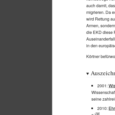
auch damit, das
migrieren. Da es
wird Rettung au
Armen, sondern 
die EKD diese F
Auseinanderfal
in den europäi
Körtner befürwo
Auszeich
2001:
Wis
Wissenschaft
seine zahlre
2010:
Ehr
c.)