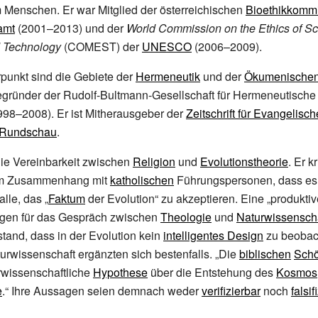
 Menschen. Er war Mitglied der österreichischen
Bioethikkomm
amt
(2001–2013) und der
World Commission on the Ethics of Sci
 Technology
(COMEST) der
UNESCO
(2006–2009).
punkt sind die Gebiete der
Hermeneutik
und der
Ökumenischen
begründer der Rudolf-Bultmann-Gesellschaft für Hermeneutische
998–2008). Er ist Mitherausgeber der
Zeitschrift für Evangelisch
 Rundschau
.
die Vereinbarkeit zwischen
Religion
und
Evolutionstheorie
. Er kr
im Zusammenhang mit
katholischen
Führungspersonen, dass es
lle, das „
Faktum
der Evolution“ zu akzeptieren. Eine „produktiv
gen für das Gespräch zwischen
Theologie
und
Naturwissensch
tand, dass in der Evolution kein
intelligentes Design
zu beobach
rwissenschaft ergänzten sich bestenfalls. „Die
biblischen
Schö
rwissenschaftliche
Hypothese
über die Entstehung des
Kosmos
e
.“ Ihre Aussagen seien demnach weder
verifizierbar
noch
falsif