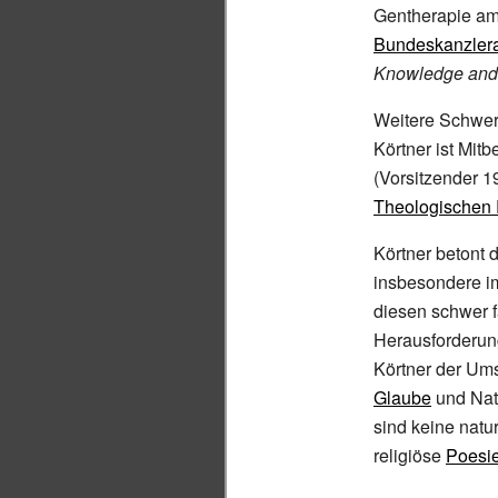
Gentherapie am
Bundeskanzler
Knowledge and
Weitere Schwer
Körtner ist Mit
(Vorsitzender 1
Theologischen
Körtner betont 
insbesondere 
diesen schwer fa
Herausforderun
Körtner der Ums
Glaube
und Natu
sind keine natu
religiöse
Poesi