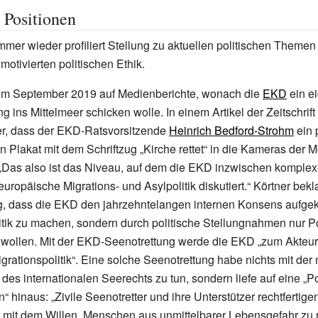
e Positionen
mmer wieder profiliert Stellung zu aktuellen politischen Themen
motivierten politischen Ethik.
r im September 2019 auf Medienberichte, wonach die
EKD
ein ei
g ins Mittelmeer schicken wolle. In einem Artikel der Zeitschrift
tner, dass der EKD-Ratsvorsitzende
Heinrich Bedford-Strohm
ein 
in Plakat mit dem Schriftzug „Kirche rettet“ in die Kameras der 
 „Das also ist das Niveau, auf dem die EKD inzwischen komplexe
europäische Migrations- und Asylpolitik diskutiert.“ Körtner bek
dass die EKD den jahrzehntelangen internen Konsens aufgek
litik zu machen, sondern durch politische Stellungnahmen nur Po
 wollen. Mit der EKD-Seenotrettung werde die EKD „zum Akteur
grationspolitik“. Eine solche Seenotrettung habe nichts mit der
 des internationalen Seerechts zu tun, sondern liefe auf eine „Po
 hinaus: „Zivile Seenotretter und ihre Unterstützer rechtfertige
mit dem Willen, Menschen aus unmittelbarer Lebensgefahr zu r