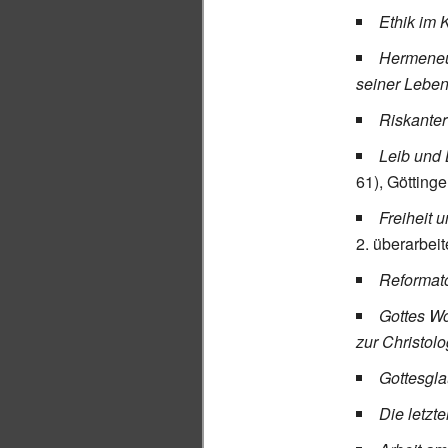
Ethik im 
Hermeneut
seiner Leben
Riskanter
Leib und 
61), Götting
Freiheit 
2. überarbeit
Reformato
Gottes Wo
zur Christolo
Gottesgla
Die letzt