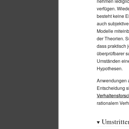
nehmen ledigli
verfügen. Wied
besteht keine E
auch subjektiv
Modelle mitein
der Theorien. Su
dass praktisch 
überprüfbarer s
Umständen einen
Hypothesen.
Anwendungen 
Entscheidung s
Verhaltensfors
rationalem Verh
Umstritte