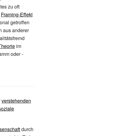
es zu oft
s
Framing-Effekt
onal getroffen
 aus anderer
alitätsfremd
Theorie
im
amm oder -
r
verstehenden
soziale
ssenschaft
durch