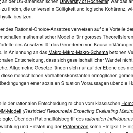
r
an der US-amerikanischen
University of Rochester
, war das a
 zu finden, die universelle Gültigkeit und logische Kohärenz, wi
hysik
, besitzen.
er des Rational-Choice-Ansatzes verweisen auf die Vorteile der
nschaften mathematischer Modelle für rigoroses Theoretisieren
orteile des Ansatzes für das Generieren von Kausalerklärunge
s. In Anlehnung an das
Makro-Mikro-Makro-Schema
betonen Ver
ionalen Entscheidung, dass sich gesellschaftlicher Wandel nich
iehe. Allgemeine Gesetze fänden sich nur auf der Ebene des m
st diese menschlichen Verhaltenskonstanten ermöglichen geme
dbedingungen einer sozialen Situation Voraussagen über die 
lle der rationalen Entscheidung reichen vom klassischen
Homo
M-Modell
(Restricted Resourceful Expecting Evaluating Maxi
ologie
. Über den Rationalitätsbegriff des
rationalen Individuums
ewichtung und Entstehung der
Präferenzen
keine Einigkeit. Ein