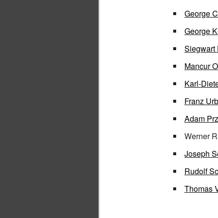
George C
George 
Siegwart
Mancur O
Karl-Diet
Franz Ur
Adam Prz
Werner 
Joseph S
Rudolf S
Thomas 