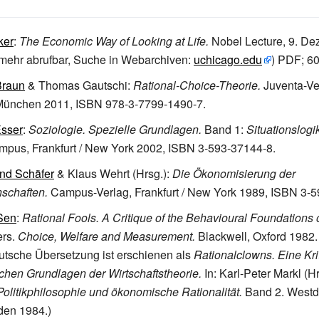
ker
:
The Economic Way of Looking at Life.
Nobel Lecture, 9. D
 mehr abrufbar, Suche in Webarchiven:
uchicago.edu
)
PDF; 6
Braun
& Thomas Gautschi:
Rational-Choice-Theorie.
Juventa-Ve
München 2011, ISBN 978-3-7799-1490-7.
Esser
:
Soziologie. Spezielle Grundlagen.
Band 1:
Situationslogi
pus, Frankfurt / New York 2002, ISBN 3-593-37144-8.
nd Schäfer
& Klaus Wehrt (Hrsg.):
Die Ökonomisierung der
schaften.
Campus-Verlag, Frankfurt / New York 1989, ISBN 3-5
Sen
:
Rational Fools. A Critique of the Behavioural Foundations
ers.
Choice, Welfare and Measurement.
Blackwell, Oxford 1982. 
utsche Übersetzung ist erschienen als
Rationalclowns. Eine Krit
schen Grundlagen der Wirtschaftstheorie.
In: Karl-Peter Markl (Hr
Politikphilosophie und ökonomische Rationalität.
Band 2. Westd
den 1984.)