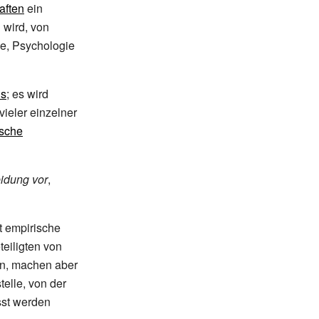
aften
ein
 wird, von
ie, Psychologie
us
; es wird
vieler einzelner
ische
idung vor
,
bt empirische
eiligten von
n, machen aber
lle, von der
sst werden