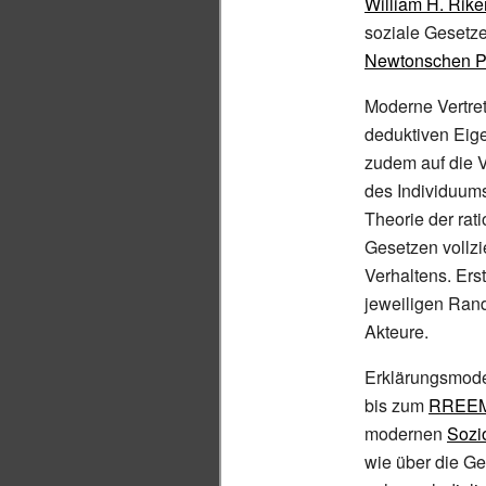
William H. Rike
soziale Gesetze
Newtonschen P
Moderne Vertret
deduktiven Eige
zudem auf die V
des Individuum
Theorie der rat
Gesetzen vollz
Verhaltens. Er
jeweiligen Ran
Akteure.
Erklärungsmode
bis zum
RREEM
modernen
Sozi
wie über die G