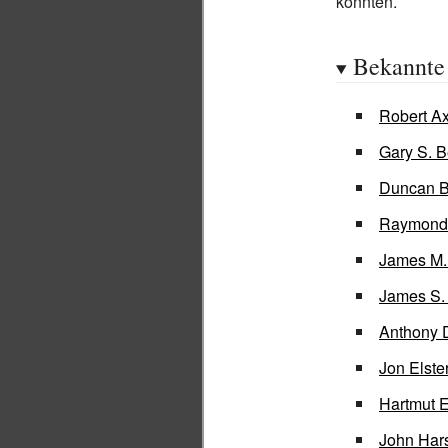
könnten.
Bekannte 
Robert Ax
Gary S. B
Duncan B
Raymond
James M.
James S.
Anthony
Jon Elste
Hartmut 
John Har