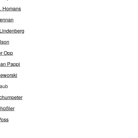
. Homans
Kennan
 Lindenberg
lson
er Opp
ban Pappi
eworski
Raub
chumpeter
chüßler
Voss