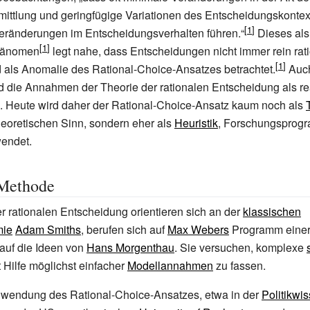
mittlung und geringfügige Variationen des Entscheidungskontext
eränderungen im Entscheidungsverhalten führen.“
Dieses al
hänomen
legt nahe, dass Entscheidungen nicht immer rein rati
 als Anomalie des Rational-Choice-Ansatzes betrachtet.
Auch
d die Annahmen der Theorie der rationalen Entscheidung als re
en. Heute wird daher der Rational-Choice-Ansatz kaum noch als
eoretischen Sinn, sondern eher als
Heuristik
, Forschungsprogr
endet.
 Methode
r rationalen Entscheidung orientieren sich an der
klassischen
mie
Adam Smiths
, berufen sich auf
Max Webers
Programm eine
auf die Ideen von
Hans Morgenthau
. Sie versuchen, komplexe
 Hilfe möglichst einfacher
Modellannahmen
zu fassen.
Anwendung des Rational-Choice-Ansatzes, etwa in der
Politikwi