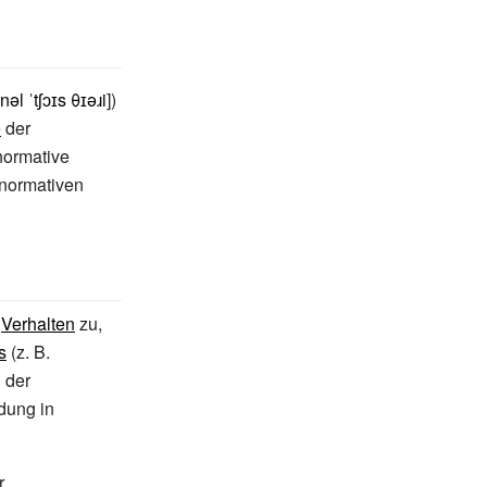
nəl ˈtʃɔɪs θɪəɹi
])
e
der
normative
 normativen
Verhalten
zu,
s
(z.
B.
 der
idung in
r