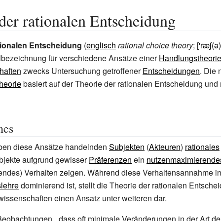
der rationalen Entscheidung
tionalen Entscheidung
(
englisch
rational choice theory
; [
'ræʃ(ə)
lbezeichnung für verschiedene Ansätze einer
Handlungstheori
haften
zwecks Untersuchung getroffener
Entscheidungen
. Die 
heorie
basiert auf der Theorie der rationalen Entscheidung und
nes
iben diese Ansätze handelnden
Subjekten
(
Akteuren
)
rationales
bjekte aufgrund gewisser
Präferenzen
ein
nutzenmaximierende
endes) Verhalten zeigen. Während diese Verhaltensannahme in
slehre
dominierend ist, stellt die Theorie der rationalen Entsche
issenschaften einen Ansatz unter weiteren dar.
Beobachtungen, „dass oft minimale Veränderungen in der Art de