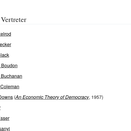
Vertreter
elrod
ecker
lack
 Boudon
 Buchanan
 Coleman
 Downs
(
An Economic Theory of Democracy
, 1957)
r
Esser
sanyi