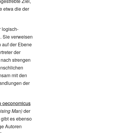
ngestrebte Ziel,
e etwa die der
 logisch-
. Sie verweisen
n auf der Ebene
treter der
t nach strengen
enschlichen
insam mit den
Handlungen der
 oeconomicus
mising Man)
der
gibt es ebenso
ige Autoren