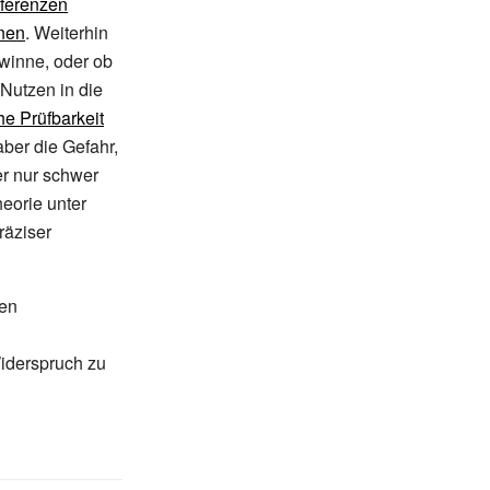
äferenzen
nen
. Weiterhin
winne, oder ob
 Nutzen in die
he Prüfbarkeit
aber die Gefahr,
er nur schwer
heorie unter
räziser
len
iderspruch zu