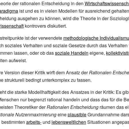
eorie der rationalen Entscheidung in den
Wirtschaftswissensch
aradigma
ist und es in vielen Modellen für ausreichend gehalten
cheidung ausgehen zu können, wird die Theorie in der Soziolog
wissenschaft
kontrovers diskutiert.
streitpunkte ist der verwendete
methodologische Individualism
sich soziales Verhalten und soziale Gesetze durch das Verhalten 
timmen lassen, oder ob das
soziale Handeln
eigene,
kollektivist
ten aufweist.
 Version dieser Kritik wirft dem Ansatz der
Rationalen Entsche
e strukturell bedingt unterkomplex zu fassen.
ht die starke Modellhaftigkeit des Ansatzes in der Kritik: Es gi
enschen nur begrenzt rational handeln und dass das für die Bet
 meisten Theoretiker der
Rationalen Entscheidung
räumen das ei
ationale Nutzenmaximierung
eine
plausible
Grundannahme darste
e bestimmten
arbeits-
und
lebensweltlichen
Situationen angepa