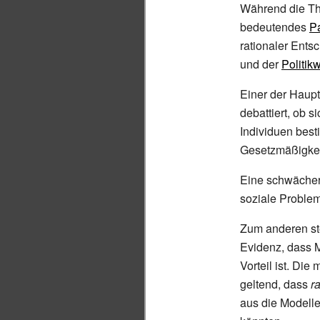
Während die Th
bedeutendes
P
rationaler Ents
und der
Politik
Einer der Haupt
debattiert, ob 
Individuen bes
Gesetzmäßigkei
Eine schwächere
soziale Problem
Zum anderen ste
Evidenz, dass M
Vorteil ist. Die
geltend, dass
r
aus die Modell