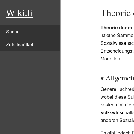
Theorie 
Wiki.li
Theorie der ra
Suche
ist eine Samme
Sozialwissensc
Zufallsartikel
Entscheidungst
Modellen.
Allgemei
Generell schre
wobei diese Su
kostenminimier
Volkswirtschaft
anderen Sozialw
Es gibt jedoch 