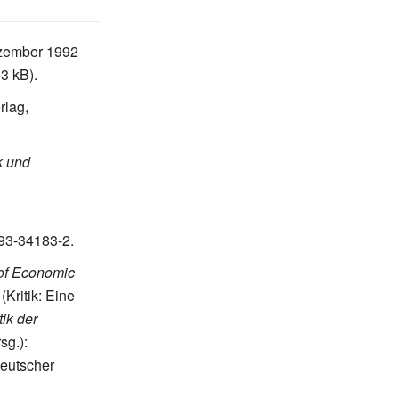
ezember 1992
03
kB).
rlag,
k und
93-34183-2.
 of Economic
(Kritik: Eine
ik der
sg.):
eutscher