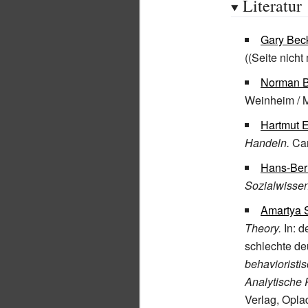
Literatur
Gary Bec
(
(
Seite nicht
Norman 
Weinheim / 
Hartmut 
Handeln.
Cam
Hans-Ber
Sozialwissen
Amartya 
Theory.
In: d
schlechte de
behavioristi
Analytische 
Verlag, Opla