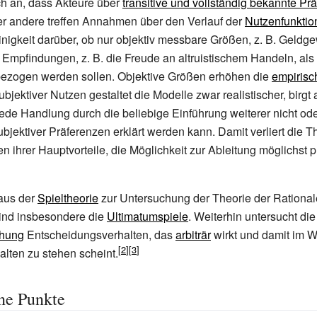
ch an, dass Akteure über
transitive und vollständig bekannte Pr
er andere treffen Annahmen über den Verlauf der
Nutzenfunktio
inigkeit darüber, ob nur objektiv messbare Größen, z.
B. Geldge
e Empfindungen, z.
B. die Freude an altruistischem Handeln, als
bezogen werden sollen. Objektive Größen erhöhen die
empirisc
bjektiver Nutzen gestaltet die Modelle zwar realistischer, birgt 
jede Handlung durch die beliebige Einführung weiterer nicht od
ubjektiver Präferenzen erklärt werden kann. Damit verliert die T
 ihrer Hauptvorteile, die Möglichkeit zur Ableitung möglichst p
aus der
Spieltheorie
zur Untersuchung der Theorie der Rationa
ind insbesondere die
Ultimatumspiele
. Weiterhin untersucht die
chung
Entscheidungsverhalten, das
arbiträr
wirkt und damit im W
alten zu stehen scheint.
ne Punkte