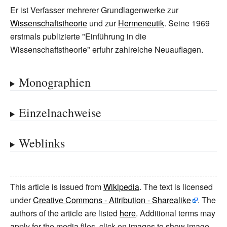
Er ist Verfasser mehrerer Grundlagenwerke zur
Wissenschaftstheorie
und zur
Hermeneutik
. Seine 1969
erstmals publizierte "Einführung in die
Wissenschaftstheorie" erfuhr zahlreiche Neuauflagen.
Monographien
Einzelnachweise
Weblinks
This article is issued from
Wikipedia
. The text is licensed
under
Creative Commons - Attribution - Sharealike
. The
authors of the article are listed
here
. Additional terms may
apply for the media files, click on images to show image