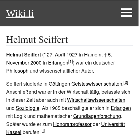
Wiki.li
Helmut Seiffert
Helmut Seiffert
(*
27. April
1927
in
Hameln
; †
5.
November
2000
in
Erlangen
) war ein deutscher
Philosoph
und wissenschaftlicher Autor.
Seiffert studierte in
Göttingen
Geisteswissenschaften
.
Anschließend war er in der Wirtschaft tätig, befasste sich
in dieser Zeit aber auch mit
Wirtschaftswissenschaften
und
Soziologie
. Ab 1965 beschäftigte er sich in
Erlangen
mit Logik und mathematischer
Grundlagenforschung
.
Später wurde er zum
Honorarprofessor
der
Universität
Kassel
berufen.