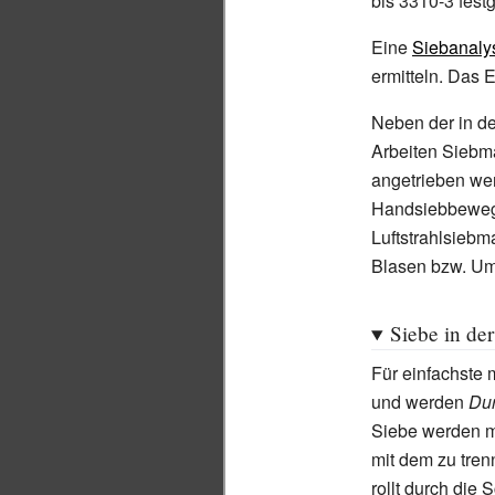
bis 3310-3 festg
Eine
Siebanaly
ermitteln. Das E
Neben der in d
Arbeiten Siebm
angetrieben wer
Handsiebbewegun
Luftstrahlsiebm
Blasen bzw. Um
Siebe in de
Für einfachste
und werden
Dur
Siebe werden mi
mit dem zu tren
rollt durch die