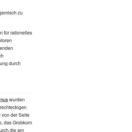
fgemisch zu
für rationelles
otoren
fenden
ch
rung durch
mus
wurden
rechteckigen
l von der Seite
b, das Grobkorn
durch die am