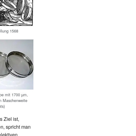
llung 1568
ebe mit 1700
µm,
m Maschenweite
ts)
 Ziel ist,
n, spricht man
lektiven