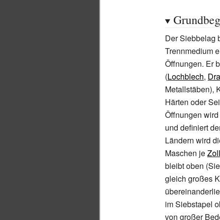
Grundbegr
Der Siebbelag b
Trennmedium ent
Öffnungen. Er b
(
Lochblech
,
Dr
Metallstäben), 
Härten oder Se
Öffnungen wird
und definiert d
Ländern wird di
Maschen je
Zol
bleibt oben (Si
gleich großes 
übereinanderli
im Siebstapel o
von großer Bed