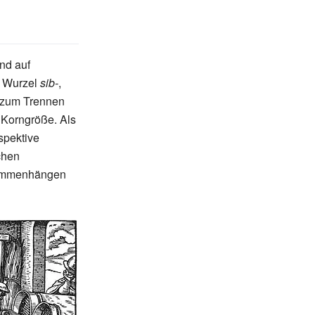
nd auf
e Wurzel
sib-
,
 zum Trennen
 Korngröße. Als
spektive
chen
sammenhängen