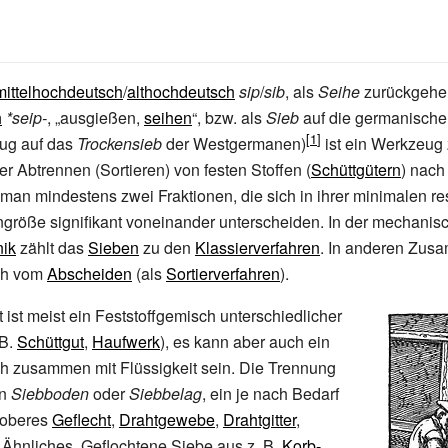
mittelhochdeutsch
/
althochdeutsch
sip
/
sib
, als
Seihe
zurückgehe
h
*seip-
, „ausgießen,
seihen
“, bzw. als
Sieb
auf die germanisch
zug auf das
Trockensieb
der Westgermanen)
ist ein Werkzeug
er Abtrennen (Sortieren) von festen Stoffen (
Schüttgütern
) nach
 man mindestens zwei Fraktionen, die sich in ihrer minimalen re
größe signifikant voneinander unterscheiden. In der mechanis
nik
zählt das
Sieben
zu den
Klassierverfahren
. In anderen Zu
ch vom
Abscheiden
(als
Sortierverfahren
).
ist meist ein Feststoffgemisch unterschiedlicher
B.
Schüttgut
,
Haufwerk
), es kann aber auch ein
h zusammen mit Flüssigkeit sein. Die Trennung
en
Siebboden
oder
Siebbelag
, ein je nach Bedarf
roberes
Geflecht
,
Drahtgewebe
,
Drahtgitter
,
Ähnliches. Geflochtene Siebe aus z.
B.
Korb-