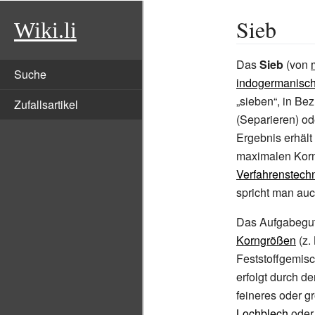
Sieb
Wiki.li
Das
Sieb
(von
Suche
indogermanisc
„sieben“, in Be
Zufallsartikel
(Separieren) od
Ergebnis erhält
maximalen Korn
Verfahrenstech
spricht man au
Das Aufgabegut 
Korngrößen
(z.
Feststoffgemisc
erfolgt durch d
feineres oder g
Lochblech
oder 