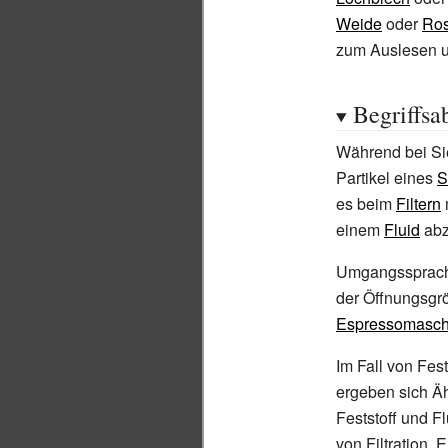
Weide
oder
Ros
zum Auslesen 
Begriffs
Während bei Si
Partikel eines
S
es beim
Filtern
m
einem
Fluid
abz
Umgangssprachli
der Öffnungsgrö
Espressomasch
Im Fall von Fes
ergeben sich Ä
Feststoff und F
von Filtration.