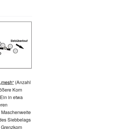
„mesh“
(Anzahl
rößere Korn
 Ein in etwa
eren
n Maschenweite
 des Siebbelags
h Grenzkorn