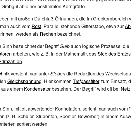
 Grobgut ab einer bestimmten Korngröße.
ieben mit großen Durchlaß-Öffnungen, die im Grobkornbereich 
t man auch vom
Rost
. Parallel stehende Gitterstäbe, etwa zur
Ab
rinnen
, werden als
Rechen
bezeichnet.
 Sinn bezeichnet der Begriff
Sieb
auch logische Prozesse, die 
atoren
arbeiten, wie z.
B. in der Mathematik das
Sieb des Erato
Primzahlen
.
chnik
versteht man unter
Sieben
die Reduktion des
Wechselspa
nden
Gleichspannung
. Hier kommen
Tiefpassfilter
zum Einsatz, d
l aus einem
Kondensator
bestehen. Der Begriff wird oft bei
Netz
 Sinn, mit oft abwertender Konnotation, spricht man auch vom 
n (z.
B. Schüler, Studenten, Sportler, Bewerber) in einem Aus
iterien sortiert werden.