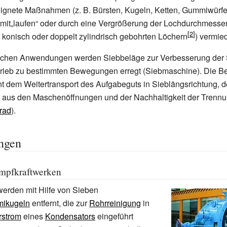
ignete Maßnahmen (z.
B. Bürsten, Kugeln, Ketten, Gummiwürfel
mit„laufen“ oder durch eine Vergrößerung der Lochdurchmesser
i konisch oder doppelt zylindrisch gebohrten Löchern
) vermie
schen Anwendungen werden Siebbeläge zur Verbesserung der 
trieb zu bestimmten Bewegungen erregt (Siebmaschine). Die 
nt dem Weitertransport des Aufgabeguts in Sieblängsrichtung,
 aus den Maschenöffnungen und der Nachhaltigkeit der Trenn
rad
).
ngen
mpfkraftwerken
erden mit Hilfe von Sieben
ikugeln
entfernt, die zur
Rohrreinigung
in
rstrom
eines
Kondensators
eingeführt