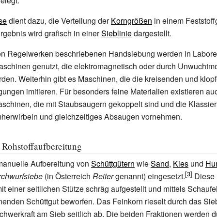
elegt.
se
dient dazu, die Verteilung der
Korngrößen
in einem Feststof
rgebnis wird grafisch in einer
Sieblinie
dargestellt.
en Regelwerken beschriebenen Handsiebung werden in Laboren 
aschinen genutzt, die elektromagnetisch oder durch Unwuchtm
den. Weiterhin gibt es Maschinen, die die kreisenden und klop
gen imitieren. Für besonders feine Materialien existieren au
aschinen, die mit Staubsaugern gekoppelt sind und die Klassie
herwirbeln und gleichzeitiges Absaugen vornehmen.
r Rohstoffaufbereitung
 manuelle Aufbereitung von
Schüttgütern
wie
Sand
,
Kies
und
Hu
chwurfsiebe
(in Österreich
Reiter
genannt) eingesetzt.
Diese 
t einer seitlichen Stütze schräg aufgestellt und mittels Schaufe
nenden Schüttgut beworfen. Das Feinkorn rieselt durch das Sie
 Schwerkraft am Sieb seitlich ab. Die beiden Fraktionen werden 