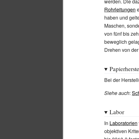
werden. Die da
Rohrleitungen
e
haben und gelt
Maschen, sonde
von fünf bis ze
beweglich gela
Drehen von der
Papierherst
Bei der Herstel
Siehe auch
:
Sc
Labor
In
Laboratorien
objektiven Krit