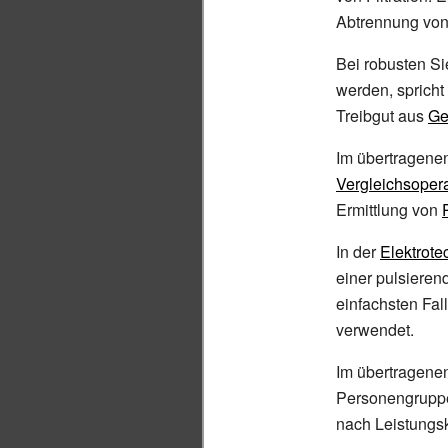
Abtrennung von
Bei robusten S
werden, sprich
Treibgut aus
Ge
Im übertragenen
Vergleichsoper
Ermittlung von
In der
Elektrote
einer pulsiere
einfachsten Fal
verwendet.
Im übertragenen
Personengruppe
nach Leistungskr