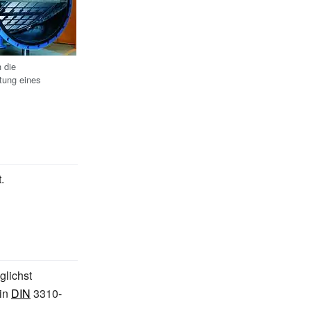
 die
tung eines
.
lichst
in
DIN
3310-