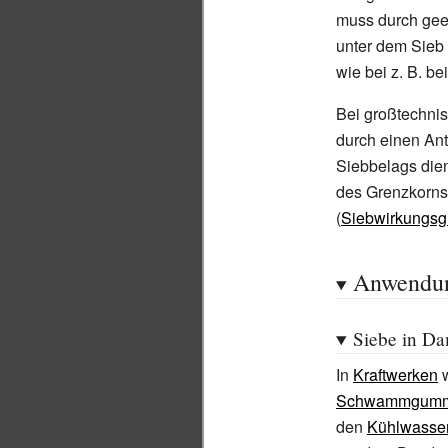
muss durch gee
unter dem Sieb 
wie bei z.
B. be
Bei großtechni
durch einen An
Siebbelags die
des Grenzkorns
(
Siebwirkungsg
Anwendu
Siebe in Da
In
Kraftwerken
w
Schwammgumm
den
Kühlwasse