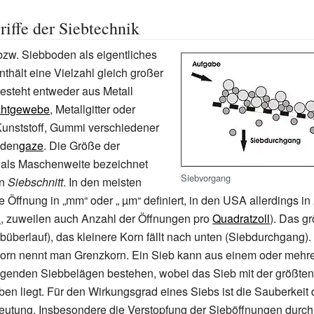
iffe der Siebtechnik
zw. Siebboden als eigentliches
hält eine Vielzahl gleich großer
esteht entweder aus Metall
ahtgewebe
, Metallgitter oder
Kunststoff, Gummi verschiedener
iden
gaze
. Die Größe der
 als Maschenweite bezeichnet
Siebvorgang
en
Siebschnitt
. In den meisten
e Öffnung in „mm“ oder „ µm“ definiert, in den USA allerdings in
l
, zuweilen auch Anzahl der Öffnungen pro
Quadratzoll
). Das g
ebüberlauf), das kleinere Korn fällt nach unten (Siebdurchgang).
Korn nennt man Grenzkorn. Ein Sieb kann aus einem oder mehr
egenden Siebbelägen bestehen, wobei das Sieb mit der größte
ben liegt. Für den Wirkungsgrad eines Siebs ist die Sauberkeit
eutung. Insbesondere die Verstopfung der Sieböffnungen durc