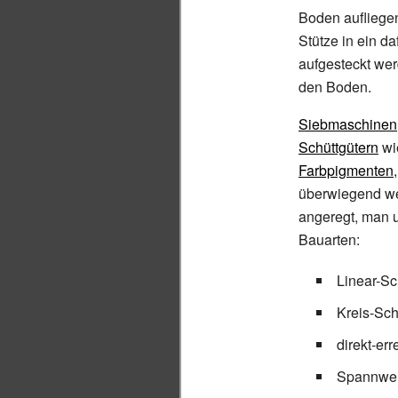
Boden aufliege
Stütze in ein 
aufgesteckt wer
den Boden.
Siebmaschinen
Schüttgütern
wi
Farbpigmenten
überwiegend we
angeregt, man 
Bauarten:
Linear-S
Kreis-Sc
direkt-er
Spannwel