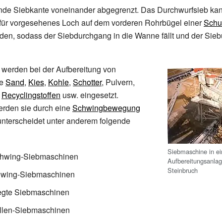
nde Siebkante voneinander abgegrenzt. Das Durchwurfsieb kan
dafür vorgesehenes Loch auf dem vorderen Rohrbügel einer
Schu
den, sodass der Siebdurchgang in die Wanne fällt und der Sieb
werden bei der Aufbereitung von
e
Sand
,
Kies
,
Kohle
,
Schotter
, Pulvern,
,
Recyclingstoffen
usw. eingesetzt.
rden sie durch eine
Schwingbewegung
unterscheidet unter anderem folgende
Siebmaschine in ei
chwing-Siebmaschinen
Aufbereitungsanlag
Steinbruch
hwing-Siebmaschinen
regte Siebmaschinen
len-Siebmaschinen