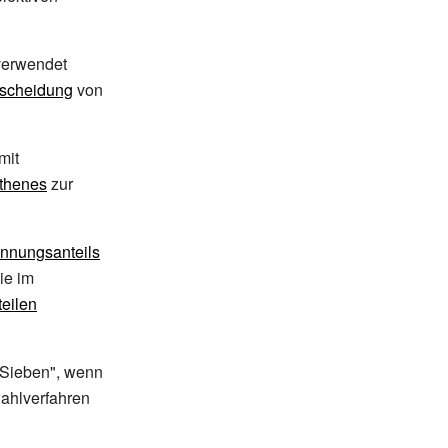
verwendet
scheidung
von
mit
sthenes
zur
nnungsanteils
ie im
teilen
"Sieben", wenn
wahlverfahren