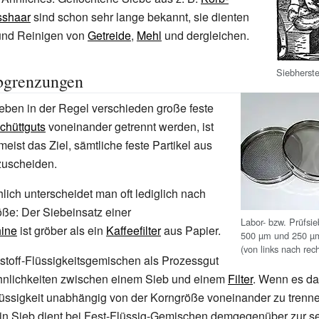
shaar
sind schon sehr lange bekannt, sie dienten
und Reinigen von
Getreide
,
Mehl
und dergleichen.
Siebherste
abgrenzungen
eben in der Regel verschieden große feste
chüttguts
voneinander getrennt werden, ist
eist das Ziel, sämtliche feste Partikel aus
uscheiden.
ch unterscheidet man oft lediglich nach
ße: Der Siebeinsatz einer
Labor- bzw. Prüfsi
ine
ist gröber als ein
Kaffeefilter
aus Papier.
500
µm und 250
µ
(von links nach rech
tstoff-Flüssigkeitsgemischen als Prozessgut
hnlichkeiten zwischen einem Sieb und einem
Filter
. Wenn es das
lüssigkeit unabhängig von der Korngröße voneinander zu trenne
 Ein Sieb dient bei Fest-Flüssig-Gemischen demgegenüber zur se