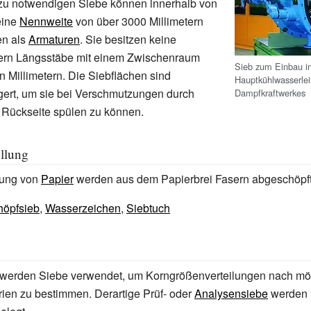
zu notwendigen Siebe können innerhalb von
ine
Nennweite
von über 3000 Millimetern
en als
Armaturen
. Sie besitzen keine
rn Längsstäbe mit einem Zwischenraum
Sieb zum Einbau in
hn Millimetern. Die Siebflächen sind
Hauptkühlwasserlei
gert, um sie bei Verschmutzungen durch
Dampfkraftwerkes
 Rückseite spülen zu können.
ellung
lung von
Papier
werden aus dem Papierbrei Fasern abgeschöpft
höpfsieb
,
Wasserzeichen
,
Siebtuch
werden Siebe verwendet, um Korngrößenverteilungen nach mög
erien zu bestimmen. Derartige Prüf- oder
Analysensiebe
werden 