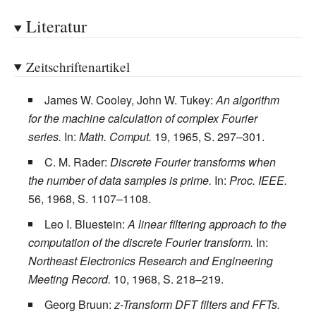
Literatur
Zeitschriftenartikel
James W. Cooley, John W. Tukey:
An algorithm
for the machine calculation of complex Fourier
series.
In:
Math. Comput.
19, 1965, S.
297–301.
C. M. Rader:
Discrete Fourier transforms when
the number of data samples is prime.
In:
Proc. IEEE.
56, 1968, S.
1107–1108.
Leo I. Bluestein:
A linear filtering approach to the
computation of the discrete Fourier transform.
In:
Northeast Electronics Research and Engineering
Meeting Record.
10, 1968, S.
218–219.
Georg Bruun:
z-Transform DFT filters and FFTs.