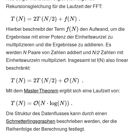
Rekursionsgleichung für die Laufzeit der FFT:
{\displaystyle
T\left(N\right)=2T\left(N/2\right)+f(N)\;.}
Hierbei beschreibt der Term
{\displaystyle
den Aufwand, um die
f(N)}
Ergebnisse mit einer Potenz der Einheitswurzel zu
multiplizieren und die Ergebnisse zu addieren. Es
werden
N
Paare von Zahlen addiert und
N/2
Zahlen mit
Einheitswurzeln multipliziert. Insgesamt ist f(N) also linear
beschränkt:
{\displaystyle
T\left(N\right)=2T\left(N/2\right)+
Mit dem
Master-Theorem
ergibt sich eine Laufzeit von:
{\mathcal {O}}\left(N\right)\;.}
{\displaystyle
T\left(N\right)=
Die Struktur des Datenflusses kann durch einen
{\mathcal {O}}
Schmetterlingsgraphen
beschrieben werden, der die
(N\cdot
Reihenfolge der Berechnung festlegt.