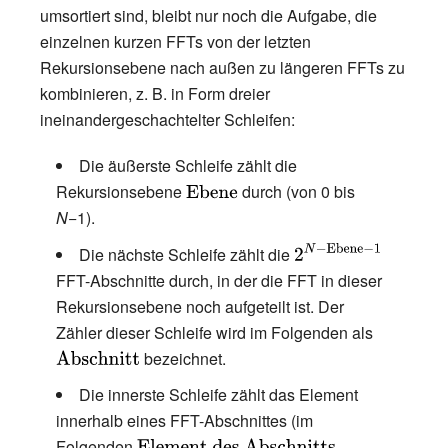
umsortiert sind, bleibt nur noch die Aufgabe, die
einzelnen kurzen FFTs von der letzten
Rekursionsebene nach außen zu längeren FFTs zu
kombinieren, z.
B. in Form dreier
ineinandergeschachtelter Schleifen:
Die äußerste Schleife zählt die
Rekursionsebene
{\displaystyle
durch (von 0 bis
N
−1).
{\text{Ebene}}}
{\displaystyle
Die nächste Schleife zählt die
2^{N-
FFT-Abschnitte durch, in der die FFT in dieser
{\text{Ebene}}-1}}
Rekursionsebene noch aufgeteilt ist. Der
Zähler dieser Schleife wird im Folgenden als
{\displayst
bezeichnet.
{\text{Absc
Die innerste Schleife zählt das Element
innerhalb eines FFT-Abschnittes (im
Folgenden
{\displaystyle