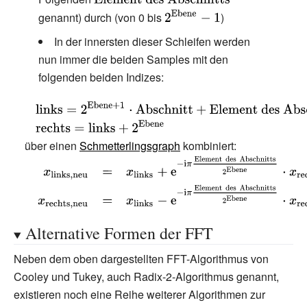
{\text{Element
{\displaystyle
genannt) durch (von 0 bis
)
des
2^{\text{Ebene}}-1}
In der innersten dieser Schleifen werden
Abschnitts}}}
nun immer die beiden Samples mit den
folgenden beiden Indizes:
{\displaystyle
{\text{links}}=2^{{\text{Ebene}}+1}\cdot
{\displaystyle {\text{rechts}}=
{\text{Abschnitt}}+{\text{Element des
{\text{links}}+2^{\text{Ebene}}}
über einen
Schmetterlingsgraph
kombiniert:
Abschnitts}}}
{\displaystyle {\begin{array}
{rcl}x_{\text{links,neu}}&=&x_{\text{links}}+\mathrm {e}
^{-\mathrm {i} \pi {\frac {\text{Element des Abschnitts}}
{2^{\text{Ebene}}}}}\cdot
Alternative Formen der FFT
x_{\text{rechts}}\\x_{\text{rechts,neu}}&=&x_{\text{links}}-
\mathrm {e} ^{-\mathrm {i} \pi {\frac {\text{Element des
Neben dem oben dargestellten FFT-Algorithmus von
Abschnitts}}{2^{\mathrm {Ebene} }}}}\cdot
Cooley und Tukey, auch Radix-2-Algorithmus genannt,
x_{\text{rechts}}\;.\end{array}}}
existieren noch eine Reihe weiterer Algorithmen zur