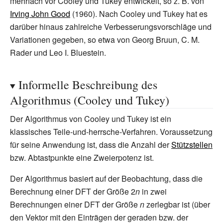
mehrfach vor Cooley und Tukey entwickelt, so z.
B. von
Irving John Good
(1960). Nach Cooley und Tukey hat es
darüber hinaus zahlreiche Verbesserungsvorschläge und
Variationen gegeben, so etwa von
Georg Bruun
,
C. M.
Rader
und
Leo I. Bluestein
.
Informelle Beschreibung des
Algorithmus (Cooley und Tukey)
Der Algorithmus von Cooley und Tukey ist ein
klassisches Teile-und-herrsche-Verfahren. Voraussetzung
für seine Anwendung ist, dass die Anzahl der
Stützstellen
bzw. Abtastpunkte eine Zweierpotenz ist.
Der Algorithmus basiert auf der Beobachtung, dass die
Berechnung einer DFT der Größe 2
n
in zwei
Berechnungen einer DFT der Größe
n
zerlegbar ist (über
den Vektor mit den Einträgen der geraden bzw. der