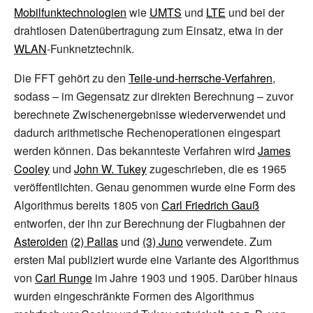
Mobilfunktechnologien
wie
UMTS
und
LTE
und bei der
drahtlosen Datenübertragung zum Einsatz, etwa in der
WLAN
-Funknetztechnik.
Die FFT gehört zu den
Teile-und-herrsche-Verfahren
,
sodass – im Gegensatz zur direkten Berechnung – zuvor
berechnete Zwischenergebnisse wiederverwendet und
dadurch arithmetische Rechenoperationen eingespart
werden können. Das bekannteste Verfahren wird
James
Cooley
und
John W. Tukey
zugeschrieben, die es 1965
veröffentlichten. Genau genommen wurde eine Form des
Algorithmus bereits 1805 von
Carl Friedrich Gauß
entworfen, der ihn zur Berechnung der Flugbahnen der
Asteroiden
(2) Pallas
und
(3) Juno
verwendete. Zum
ersten Mal publiziert wurde eine Variante des Algorithmus
von
Carl Runge
im Jahre 1903 und 1905. Darüber hinaus
wurden eingeschränkte Formen des Algorithmus