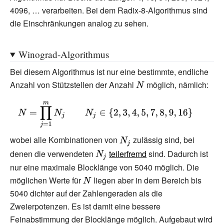
4096,
… verarbeiten. Bei dem Radix-8-Algorithmus sind
die Einschränkungen analog zu sehen.
Winograd-Algorithmus
Bei diesem Algorithmus ist nur eine bestimmte, endliche
Anzahl von Stützstellen der Anzahl
{\displaystyle
möglich, nämlich:
N}
{\displaystyle N=\prod
_{j=1}^{m}N_{j}\qquad
N_{j}\in \
wobei alle Kombinationen von
{\displaystyle
zulässig sind, bei
{2,3,4,5,7,8,9,16\}}
N_{j}}
denen die verwendeten
{\displaystyle
teilerfremd
sind. Dadurch ist
N_{j}}
nur eine maximale Blocklänge von 5040 möglich. Die
möglichen Werte für
{\displaystyle
liegen aber in dem Bereich bis
5040 dichter auf der Zahlengeraden als die
N}
Zweierpotenzen. Es ist damit eine bessere
Feinabstimmung der Blocklänge möglich. Aufgebaut wird