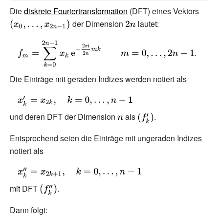
Die
diskrete Fouriertransformation
(DFT) eines Vektors
{\disp
der Dimension
{\displaystyle
lautet:
(x_{0}
2n}
,x_{2n
{\displaystyle
.
f_{m}=\sum
_{k=0}^{2n-
Die Einträge mit geraden Indizes werden notiert als
1}x_{k}\,\mathrm
{e} ^{-{\frac {2\pi
{\displaystyle
\mathrm {i} }
x'_{k}=x_{2k},\quad
und deren DFT der Dimension
{\displaystyle
als
{\displaystyle
.
{2n}}mk}\qquad
k=0,\dotsc ,n-1}
n}
(f'_{k})}
m=0,\dotsc ,2n-
Entsprechend seien die Einträge mit ungeraden Indizes
1}
notiert als
{\displaystyle
x''_{k}=x_{2k+1},\quad
mit DFT
{\displaystyle
.
k=0,\dotsc ,n-1}
(f''_{k})}
Dann folgt: