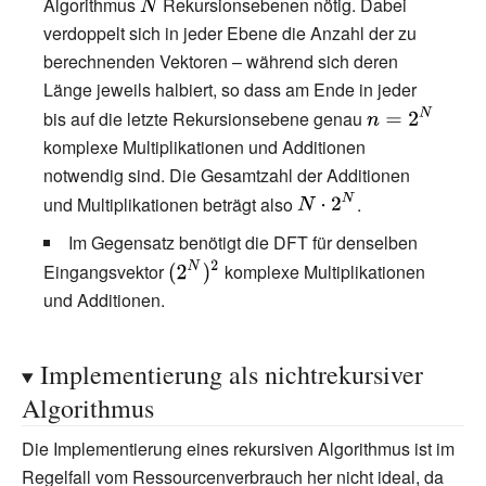
Algorithmus
{\displaystyle
Rekursionsebenen nötig. Dabei
verdoppelt sich in jeder Ebene die Anzahl der zu
N}
berechnenden Vektoren – während sich deren
Länge jeweils halbiert, so dass am Ende in jeder
{\displaystyle
bis auf die letzte Rekursionsebene genau
n=2^{N}}
komplexe Multiplikationen und Additionen
notwendig sind. Die Gesamtzahl der Additionen
{\displaystyle
und Multiplikationen beträgt also
.
N\cdot
Im Gegensatz benötigt die DFT für denselben
2^{N}}
{\displaystyle
Eingangsvektor
komplexe Multiplikationen
(2^{N})^{2}}
und Additionen.
Implementierung als nichtrekursiver
Algorithmus
Die Implementierung eines rekursiven Algorithmus ist im
Regelfall vom Ressourcenverbrauch her nicht ideal, da