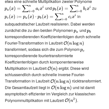
etwa eine schnelle Multiplikation zweier Polynome
{\displays
{\displaystyle p_{b}
(x)=\sum \
{\displ
und
zu
(x)=\sum \nolimits
_{i=0}^{n}
(x):=p_
in
_{i=0}^{n}b_{i}x^{i}}
p_{b}(
subquadratischer Laufzeit realisieren. Dabei werden
\nolimi
zunächst die zu den beiden Polynomen
{\displaystyle
und
{\displaystyl
_{i=0}^{
korrespondierenden Koeffizientenfolgen durch schnelle
p_{a}}
p_{b}}
Fourier-Transformation in Laufzeit
{\displaystyle
{\mathcal
transformiert, sodass sich die zum Polynom
{\displaystyle
{O}}(n\log n)}
korrespondierende fouriertransformierte
p_{c}}
Koeffizientenfolgen durch komponentenweise
Multiplikation in Laufzeit
{\displaystyle
ergibt. Diese wird
{\mathcal
schlussendlich durch schnelle inverse Fourier-
{O}}(n)}
Transformation in Laufzeit
{\displaystyle
rücktransformiert.
{\mathcal
Die Gesamtlaufzeit liegt in
{\displaystyle
und ist damit
{O}}(n\log n)}
{\mathcal
asymptotisch effizienter im Vergleich zur klassischen
{O}}(n\log n)}
{\displaystyle
Polynommultiplikation mit Laufzeit
.
{\mathcal