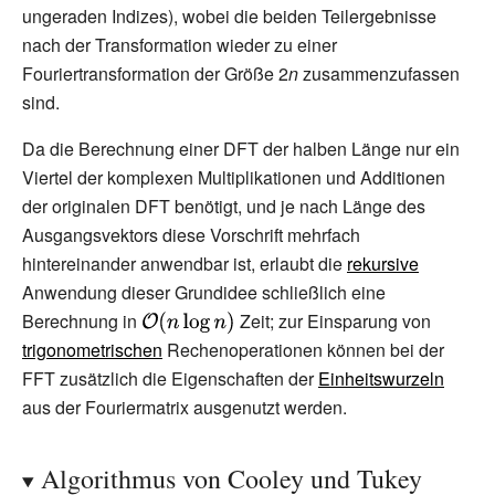
ungeraden Indizes), wobei die beiden Teilergebnisse
nach der Transformation wieder zu einer
Fouriertransformation der Größe 2
n
zusammenzufassen
sind.
Da die Berechnung einer DFT der halben Länge nur ein
Viertel der komplexen Multiplikationen und Additionen
der originalen DFT benötigt, und je nach Länge des
Ausgangsvektors diese Vorschrift mehrfach
hintereinander anwendbar ist, erlaubt die
rekursive
Anwendung dieser Grundidee schließlich eine
Berechnung in
{\displaystyle
Zeit; zur Einsparung von
{\mathcal
trigonometrischen
Rechenoperationen können bei der
{O}}(n\log n)}
FFT zusätzlich die Eigenschaften der
Einheitswurzeln
aus der Fouriermatrix ausgenutzt werden.
Algorithmus von Cooley und Tukey