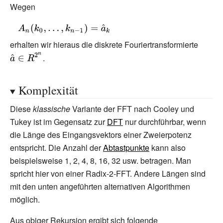
}2^{n-1-\nu }}
Wegen
(j=0,\ldots
,j_{n-1})=\sum
,2^{n}-1)}
_{j_{r}=0}^{1}A_{r}
{\displaystyle
(k_{0},\ldots ,k_{r-
A_{n}
erhalten wir hieraus die diskrete Fouriertransformierte
{\displ
1},j_{r},\ldots ,j_{n-
(k_{0},\ldots
{\hat {a
.
1})\cdot
,k_{n-1})=
R^{2^{n
w^{j_{r}\cdot 2^{n-
{\hat {a}}_{k}}
1-r}\cdot
Komplexität
(k_{r}2^{r}+\ldots
Diese
klassische
Variante der FFT nach Cooley und
+k_{0}2^{0})}}
Tukey ist im Gegensatz zur
DFT
nur durchführbar, wenn
die Länge des Eingangsvektors einer Zweierpotenz
entspricht. Die Anzahl der
Abtastpunkte
kann also
beispielsweise 1, 2, 4, 8, 16, 32 usw. betragen. Man
spricht hier von einer Radix-2-FFT. Andere Längen sind
mit den unten angeführten alternativen Algorithmen
möglich.
Aus obiger Rekursion ergibt sich folgende