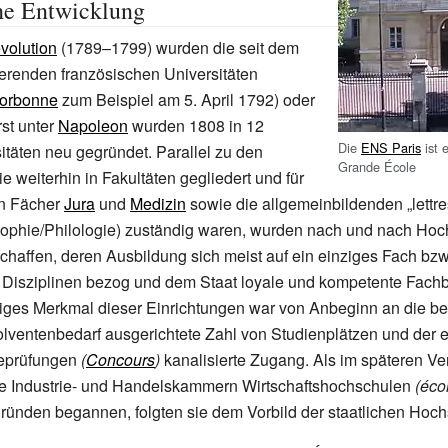
he Entwicklung
volution
(1789–1799) wurden die seit dem
tierenden französischen Universitäten
orbonne
zum Beispiel am 5. April 1792) oder
st unter
Napoleon
wurden 1808 in 12
Die
ENS Paris
ist 
itäten neu gegründet. Parallel zu den
Grande École
ie weiterhin in Fakultäten gegliedert und für
len Fächer
Jura
und
Medizin
sowie die allgemeinbildenden „lettre
osophie/Philologie) zuständig waren, wurden nach und nach Ho
haffen, deren Ausbildung sich meist auf ein einziges Fach bz
 Disziplinen bezog und dem Staat loyale und kompetente Fachb
htiges Merkmal dieser Einrichtungen war von Anbeginn an die b
lventenbedarf ausgerichtete Zahl von Studienplätzen und der 
eprüfungen
(
Concours
)
kanalisierte Zugang. Als im späteren Ver
ie Industrie- und Handelskammern Wirtschaftshochschulen
(éco
ründen begannen, folgten sie dem Vorbild der staatlichen Hoch