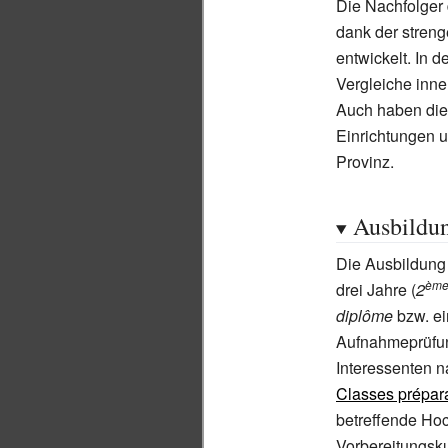
Die Nachfolger 
dank der streng
entwickelt. In d
Vergleiche inne
Auch haben die 
Einrichtungen u
Provinz.
Ausbildun
Die Ausbildung
èm
drei Jahre (
2
diplôme
bzw. e
Aufnahmeprüfun
Interessenten 
Classes prépara
betreffende Hoc
Vorbereitungsk