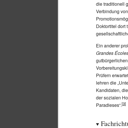
die traditionel
Verbindung von 
Promotionsmögli
Doktortitel dort
gesellschaftlich
Ein anderer pro
Grandes École
gutbürgerlichen
Vorbereitungskl
Prüfern erwart
lehren die „Unt
Kandidaten, die 
der sozialen Ho
Paradieses“.
Fachrich