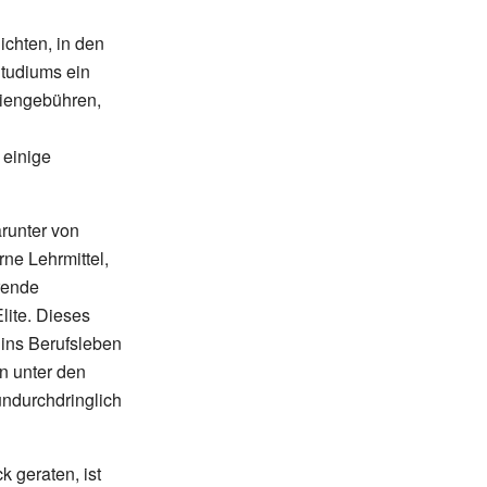
ichten, in den
Studiums ein
diengebühren,
 einige
runter von
ne Lehrmittel,
erende
ite. Dieses
ins Berufsleben
n unter den
undurchdringlich
ck geraten, ist