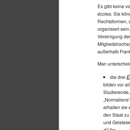
Es gibt keine vo
écoles
. Sie kön
Rechtsformen, 
organisiert sein
Vereinigung de
Mitgliedshochsc
außerhalb Frank
Man unterschei
die drei
É
bilden vor a
Studierende,
„Normaliens“
erhalten sie
den Staat zu
und Geistesw
d’Ulm
.