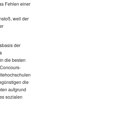
das Fehlen einer
nstoß, weil der
er
sbasis der
us
in die besten
 Concours-
itehochschulen
egünstigen die
nten aufgrund
es sozialen