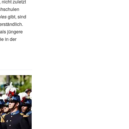
nicht zuletzt
ochschulen
les
gibt, sind
rständlich.
als jüngere
ie in der