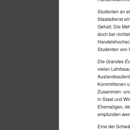
Studenten an ei
Staatsdienst ei
Gehalt. Die Meh
doch bei nichts
Handelshochschu
Studenten von 
Die
Grandes Éc
vielen Lehrbeau
Auslandsaufenth
Kommilitonen u
Zusammen- und 
in Staat und Wi
Ehemaligen, d
empfunden wer
Eine der Schw