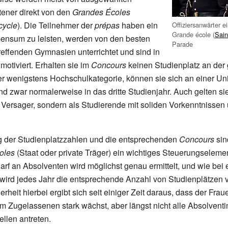
tener direkt von den
Grandes Écoles
cycle
). Die Teilnehmer der
prépas
haben ein
Offiziersanwärter ei
Grande école (
Sain
pensum zu leisten, werden von den besten
Parade
reffenden Gymnasien unterrichtet und sind in
motiviert. Erhalten sie im
Concours
keinen Studienplatz an de
 wenigstens Hochschulkategorie, können sie sich an einer Uni
nd zwar normalerweise in das dritte Studienjahr. Auch gelten sie
 Versager, sondern als Studierende mit soliden Vorkenntnisse
 der Studienplatzzahlen und die entsprechenden
Concours
sin
oles
(Staat oder private Träger) ein wichtiges Steuerungselemen
rf an Absolventen wird möglichst genau ermittelt, und wie bei 
wird jedes Jahr die entsprechende Anzahl von Studienplätzen 
heit hierbei ergibt sich seit einiger Zeit daraus, dass der Frau
 Zugelassenen stark wächst, aber längst nicht alle Absolventi
llen antreten.