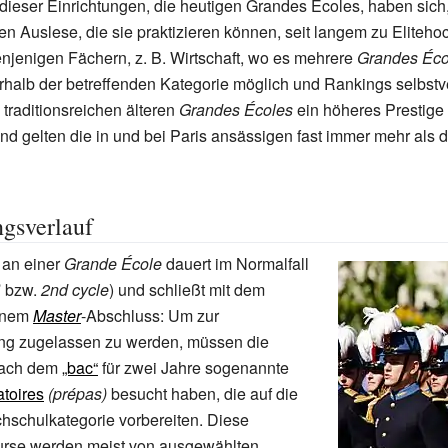
dieser Einrichtungen, die heutigen Grandes Écoles, haben sich, 
en Auslese, die sie praktizieren können, seit langem zu Eliteh
enjenigen Fächern, z.
B. Wirtschaft, wo es mehrere
Grandes Éco
rhalb der betreffenden Kategorie möglich und Rankings selbstve
traditionsreichen älteren
Grandes Écoles
ein höheres Prestige 
nd gelten die in und bei Paris ansässigen fast immer mehr als d
gsverlauf
 an einer
Grande École
dauert im Normalfall
e
bzw.
2nd cycle
) und schließt mit dem
inem
Master
-Abschluss: Um zur
g zugelassen zu werden, müssen die
nach dem
„bac“
für zwei Jahre sogenannte
toires
(prépas)
besucht haben, die auf die
hschulkategorie vorbereiten. Diese
urse werden meist von ausgewählten