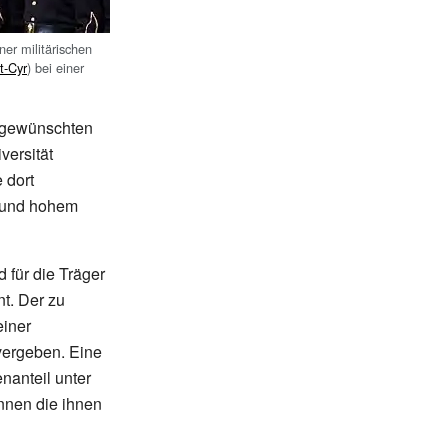
ner militärischen
t-Cyr
) bei einer
r gewünschten
versität
 dort
n und hohem
d für die Träger
t. Der zu
einer
vergeben. Eine
enanteil unter
nnen die ihnen