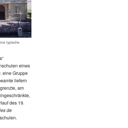
eine typische
s“
chschulen eines
w. eine Gruppe
eamte liefern
egrenzte, am
eingeschränkte,
lauf des 19.
les de
schulen.