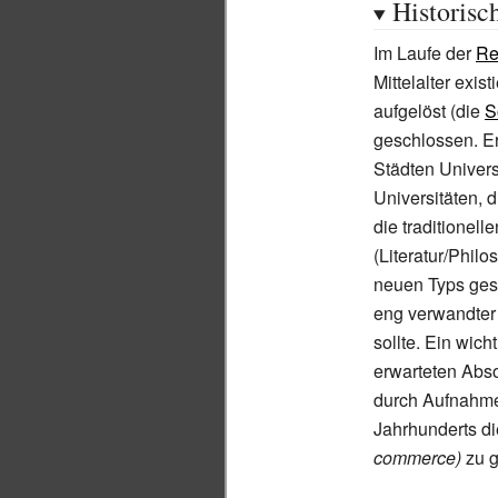
Historisc
Im Laufe der
Re
Mittelalter exis
aufgelöst (die
S
geschlossen. Er
Städten Univers
Universitäten, d
die traditionel
(Literatur/Phil
neuen Typs gesc
eng verwandter
sollte. Ein wic
erwarteten Abso
durch Aufnahm
Jahrhunderts d
commerce)
zu g