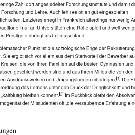
l geringe Zahl dort angesiedelter Forschungsinstitute und damit 
Forschung und Lehre. Auch fehlt es oft an gut eingespielten
chkeiten. Letzteres erregt in Frankreich allerdings nur wenig A
 traditionell nur an Universitäten eine Rolle spielt und weit wenig
es Prestige einbringt als in Deutschland.
blematischer Punkt ist die soziologische Enge der Rekrutierung
s
. Sie ergibt sich vor allem aus dem Startvorteil der Bewerber a
 Kreisen, die von ihren Familien auf die besten Gymnasien und 
assen geschickt worden sind und aus ihrem Milieu die von den
eten Ausdrucksweisen und Umgangsformen mitbringen.
Die El
erordnung des Lernens unter den Druck der Dringlichkeit“ und b
„kaltblütig bleiben können“.
Im Rückblick bleibt den Absolve
mogenität der Mitstudenten oft „die verzaubernde Erfahrung ein
tungen