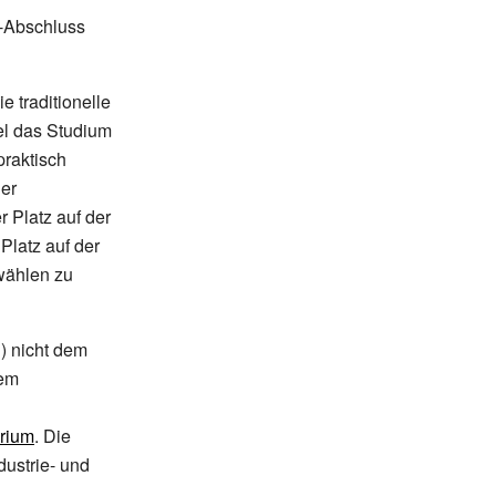
-Abschluss
e traditionelle
gel das Studium
praktisch
er
r Platz auf der
Platz auf der
 wählen zu
n) nicht dem
em
erium
. Die
dustrie- und