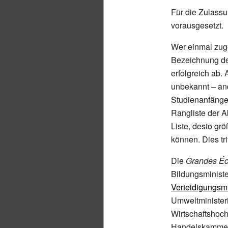
Für die Zulass
vorausgesetzt.
Wer einmal zug
Bezeichnung de
erfolgreich ab.
unbekannt – and
Studienanfänger
Rangliste der A
Liste, desto gr
können. Dies tri
Die
Grandes Éc
Bildungsministe
Verteidigungsm
Umweltminister
Wirtschaftshoc
Handelskamme