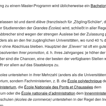
ung zu einem Master-Programm wird üblicherweise ein
Bachelor
elassen ist und damit
élève
(französisch für „Zögling/Schüler“, di
r Studierenden der
Grandes Écoles
) wird, schließt in aller Re
 Abbrecher sind wegen der strengen Auslese bei der Zulassung 
ers als an den frei zugänglichen Universitäten, wo rund 40
% d
 ohne Abschluss bleiben. Hauptziel der „Eleven“ ist oft ein gute
bsolventen ihrer
promotion
, d.
h. ihres Jahrganges: je höher der 
ößer sind die Chancen, eine der besten der verfügbaren Stellen
fft vor allem auf das Staatskorps zu.
oles
unterstehen in ihrer Mehrzahl (anders als die Universitäte
rium, sondern Fachministerien, z.
B. die
École polytechnique
d
inisterium
, die
École Nationale des Ponts et Chaussées
dem
ium oder die
École nationale d’administration
dem
Innenminist
hschulen
(écoles de commerce)
unterstehen in der Regel den In
rn.