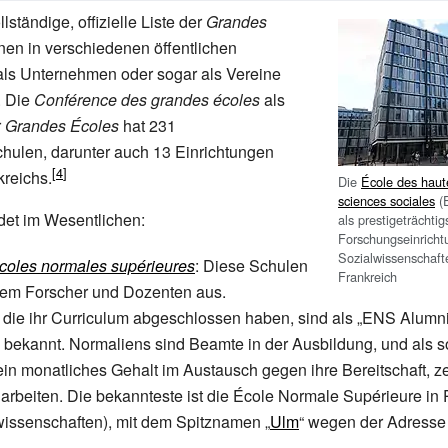
llständige, offizielle Liste der
Grandes
nen in verschiedenen öffentlichen
als Unternehmen oder sogar als Vereine
. Die
Conférence des grandes écoles
als
r
Grandes Écoles
hat 231
hulen, darunter auch 13 Einrichtungen
reichs.
Die
École des haut
sciences sociales
(E
det im Wesentlichen:
als prestigeträchtig
Forschungseinricht
Sozialwissenschaft
coles normales supérieures
: Diese Schulen
Frankreich
llem Forscher und Dozenten aus.
 die ihr Curriculum abgeschlossen haben, sind als „ENS Alumni
 bekannt. Normaliens sind Beamte in der Ausbildung, und als s
 ein monatliches Gehalt im Austausch gegen ihre Bereitschaft, z
 arbeiten. Die bekannteste ist die École Normale Supérieure in P
issenschaften), mit dem Spitznamen „
Ulm
“ wegen der Adresse