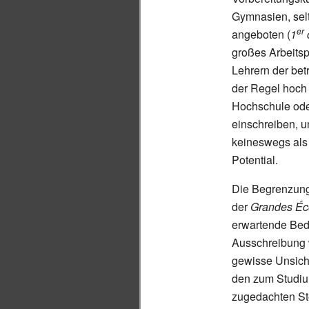
Gymnasien, sel
er
angeboten (
1
großes Arbeits
Lehrern der bet
der Regel hoch 
Hochschule oder
einschreiben, u
keineswegs als
Potential.
Die Begrenzung
der
Grandes Éc
erwartende Beda
Ausschreibung 
gewisse Unsicher
den zum Studium
zugedachten Ste