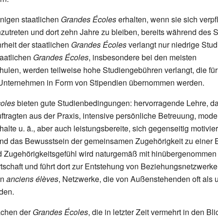
nigen staatlichen
Grandes Écoles
erhalten, wenn sie sich verpfl
nzutreten und dort zehn Jahre zu bleiben, bereits während des 
rheit der staatlichen
Grandes Écoles
verlangt nur niedrige Stu
taatlichen
Grandes Écoles
, insbesondere bei den meisten
len, werden teilweise hohe Studiengebühren verlangt, die für
Unternehmen in Form von Stipendien übernommen werden.
oles
bieten gute Studienbedingungen: hervorragende Lehre, da
ftragten aus der Praxis, intensive persönliche Betreuung, moder
alte u. ä., aber auch leistungsbereite, sich gegenseitig motivi
nd das Bewusstsein der gemeinsamen Zugehörigkeit zu einer El
Zugehörigkeitsgefühl wird naturgemäß mit hinübergenommen 
rtschaft und führt dort zur Entstehung von Beziehungsnetzwerke
en
anciens élèves
, Netzwerke, die von Außenstehenden oft als 
den.
ächen der
Grandes Écoles
, die in letzter Zeit vermehrt in den Bli