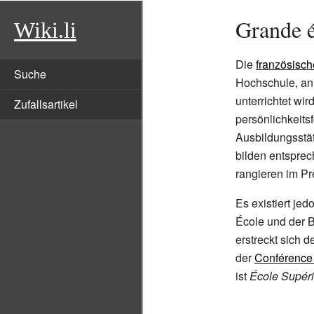
Grande 
Wiki.li
Die
französisch
Suche
Hochschule, an
unterrichtet wi
Zufallsartikel
persönlichkeits
Ausbildungsstätt
bilden entspre
rangieren im Pr
Es existiert jed
École und der Be
erstreckt sich d
der
Conférence
ist
École Supér