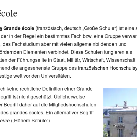
école
e
Grande école
(französisch, deutsch „Große Schule“) ist eine s
 der in der Regel ein bestimmtes Fach bzw. eine Gruppe verwa
rd, das Fachstudium aber mit vielen allgemeinbildenden und
fördernden Elementen verbindet. Diese Schulen fungieren als
en der Führungselite in Staat, Militär, Wirtschaft, Wissenschaft
chend die angesehenste Gruppe des
französischen Hochschuls
estige weit vor den Universitäten.
och keine rechtliche Definition einer Grande
griff ist nicht geschützt. Üblicherweise
er Begriff daher auf die Mitgliedshochschulen
 des grandes écoles
. Ein alternativer Begriff
ieure
(„Höhere Schule“).