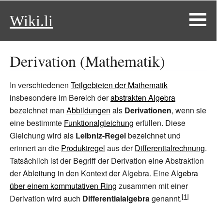
Wiki.li
Derivation (Mathematik)
In verschiedenen
Teilgebieten der Mathematik
insbesondere im Bereich der
abstrakten Algebra
bezeichnet man
Abbildungen
als
Derivationen
, wenn sie
eine bestimmte
Funktionalgleichung
erfüllen. Diese
Gleichung wird als
Leibniz-Regel
bezeichnet und
erinnert an die
Produktregel
aus der
Differentialrechnung
.
Tatsächlich ist der Begriff der Derivation eine Abstraktion
der
Ableitung
in den Kontext der Algebra. Eine
Algebra
über einem kommutativen Ring
zusammen mit einer
Derivation wird auch
Differentialalgebra
genannt.