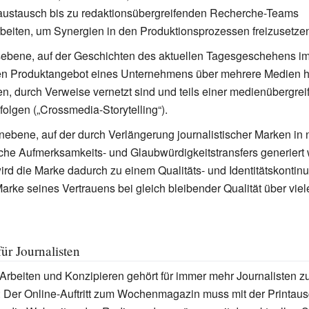
austausch bis zu redaktionsübergreifenden Recherche-Teams
iten, um Synergien in den Produktionsprozessen freizusetze
sebene, auf der Geschichten des aktuellen Tagesgeschehens i
rten Produktangebot eines Unternehmens über mehrere Medien 
en, durch Verweise vernetzt sind und teils einer medienübergre
folgen („Crossmedia-Storytelling“).
ebene, auf der durch Verlängerung journalistischer Marken in
he Aufmerksamkeits- und Glaubwürdigkeitstransfers generiert 
ird die Marke dadurch zu einem Qualitäts- und Identitätskontin
Marke seines Vertrauens bei gleich bleibender Qualität über vie
ür Journalisten
Arbeiten und Konzipieren gehört für immer mehr Journalisten 
: Der Online-Auftritt zum Wochenmagazin muss mit der Printau