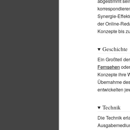
abgestimmt sei
korrespondiere
Synergie-Effekt
der Online-Red
Konzepte bis z
Geschichte
Ein Großteil de
Fernsehen
oder
Konzepte ihre 
Übernahme de
entwickelten j
Technik
Die Technik erl
Ausgabemedium 