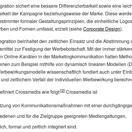
gration sichert eine bessere Differenzierbarkeit sowie eine leic
rkeit der Kampagne beziehungsweise der Marke. Diese werde
stimmter formaler Gestaltungsprinzipien, die einheitliche Logo
arben und Formen umfasst, erzielt (siehe
Corporate Design
).
tegration beinhaltet den zeitlichen Einsatz und die Abstimmung a
ittel zur Festigung der Werbebotschaft. Mit der immer stärke
en Online-Kanälen in der Marketingkommunikation halten Metho
men zum Beispiel mithilfe von dynamisch linearen Modellen (
erbewirkungsmodelle wissenschaftlich fundiert auch unter Ein
 und zeitlichem Verfall der individuellen Werbewirkung berech
efiniert Crossmedia wie folgt:
Crossmedia ist
tzung von Kommunikationsmaßnahmen mit einer durchgängigen
iedenen und für die Zielgruppe geeigneten Mediengattungen,
lich, formal und zeitlich integriert sind.