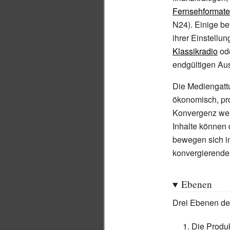
Fernsehformate
N24). Einige b
ihrer Einstellu
Klassikradio
ode
endgültigen Aus
Die Mediengatt
ökonomisch, pro
Konvergenz wer
Inhalte können 
bewegen sich i
konvergierend
Ebenen
Drei Ebenen der
Die Produk