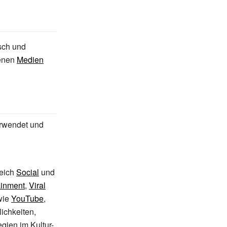
isch und
denen
Medien
rwendet und
reich
Social
und
ainment
,
Viral
wie
YouTube
,
ichkeiten,
gien im Kultur-