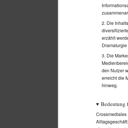
Informations
zusammenarbe
Die Inhalt
diversifizie
erzählt werd
Dramaturgie 
Die Marken
Medienbereic
den Nutzer w
erreicht die 
hinweg.
Bedeutung f
Crossmediales 
Alltagsgeschäft