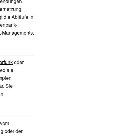
 Sendungen
Vernetzung
t die Abläufe in
tenbank-
t-Managements
.
örfunk
oder
ediale
implen
r. Sie
n.
g vom
ng oder den