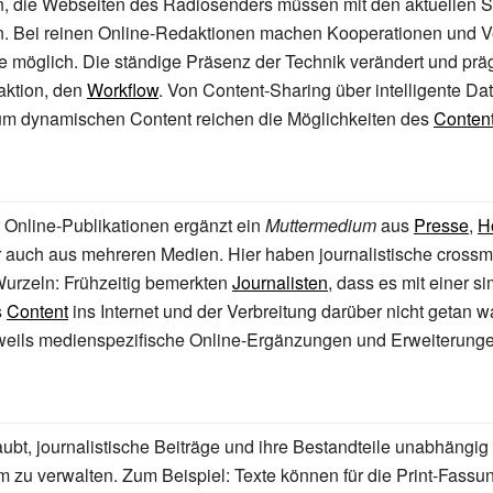
n, die Webseiten des Radiosenders müssen mit den aktuellen
n. Bei reinen Online-Redaktionen machen Kooperationen und 
e möglich. Die ständige Präsenz der Technik verändert und präg
aktion, den
Workflow
. Von
Content-Sharing
über intelligente Da
um dynamischen Content reichen die Möglichkeiten des
Conten
r Online-Publikationen ergänzt ein
Muttermedium
aus
Presse
,
H
 auch aus mehreren Medien. Hier haben journalistische crossm
Wurzeln: Frühzeitig bemerkten
Journalisten
, dass es mit einer s
s
Content
ins Internet und der Verbreitung darüber nicht getan wa
eweils medienspezifische Online-Ergänzungen und Erweiterunge
aubt, journalistische Beiträge und ihre Bestandteile unabhängi
zu verwalten. Zum Beispiel: Texte können für die Print-Fassu