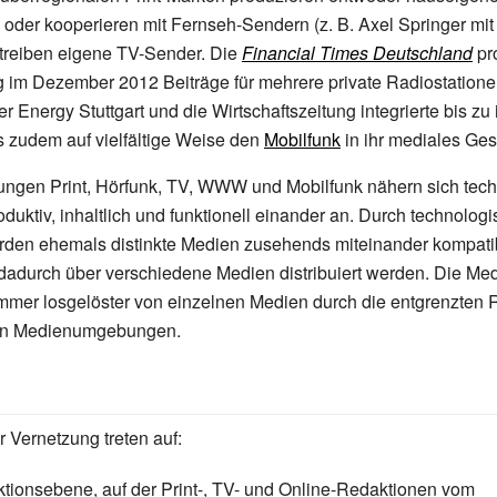
oder kooperieren mit Fernseh-Sendern (z.
B. Axel Springer mi
etreiben eigene TV-Sender. Die
Financial Times Deutschland
pro
ng im Dezember 2012 Beiträge für mehrere private Radiostation
r Energy Stuttgart und die Wirtschaftszeitung integrierte bis zu
 zudem auf vielfältige Weise den
Mobilfunk
in ihr mediales Ge
ungen Print, Hörfunk, TV, WWW und Mobilfunk nähern sich tech
duktiv, inhaltlich und funktionell einander an. Durch technolog
den ehemals distinkte Medien zusehends miteinander kompati
dadurch über verschiedene Medien distribuiert werden. Die Me
mmer losgelöster von einzelnen Medien durch die entgrenzten
en Medienumgebungen.
 Vernetzung treten auf:
tionsebene, auf der Print-, TV- und Online-Redaktionen vom