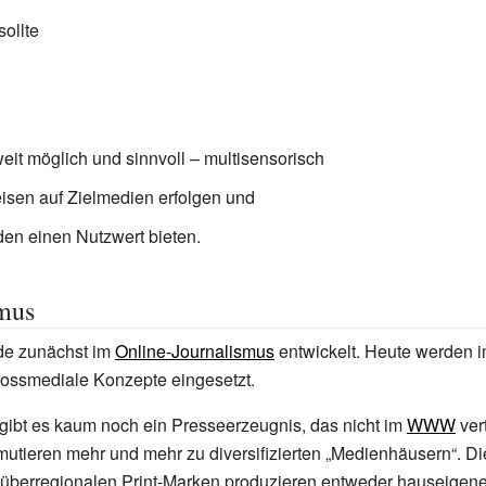
ollte
eit möglich und sinnvoll – multisensorisch
isen auf Zielmedien erfolgen und
en einen Nutzwert bieten.
smus
rde zunächst im
Online-Journalismus
entwickelt. Heute werden 
ossmediale Konzepte eingesetzt.
gibt es kaum noch ein Presseerzeugnis, das nicht im
WWW
vert
utieren mehr und mehr zu diversifizierten „Medienhäusern“. Di
, überregionalen Print-Marken produzieren entweder hauseigen