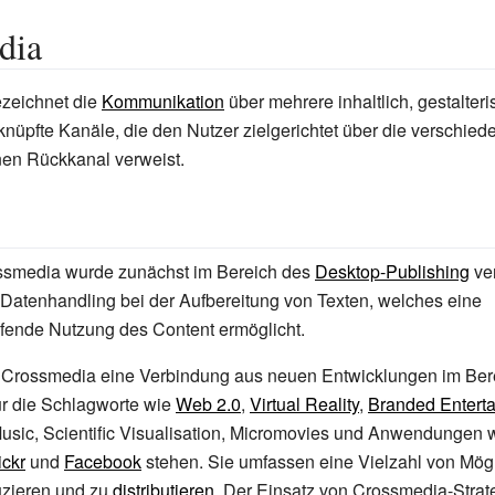
dia
zeichnet die
Kommunikation
über mehrere inhaltlich, gestalter
rknüpfte Kanäle, die den Nutzer zielgerichtet über die verschie
inen Rückkanal verweist.
ossmedia wurde zunächst im Bereich des
Desktop-Publishing
ve
Datenhandling
bei der Aufbereitung von Texten, welches eine
fende Nutzung des Content ermöglicht.
 Crossmedia eine Verbindung aus neuen Entwicklungen im Be
ür die Schlagworte wie
Web 2.0
,
Virtual Reality
,
Branded Entert
Music, Scientific Visualisation, Micromovies und Anwendungen 
lickr
und
Facebook
stehen. Sie umfassen eine Vielzahl von Mögl
uzieren und zu
distributieren
. Der Einsatz von Crossmedia-Strate