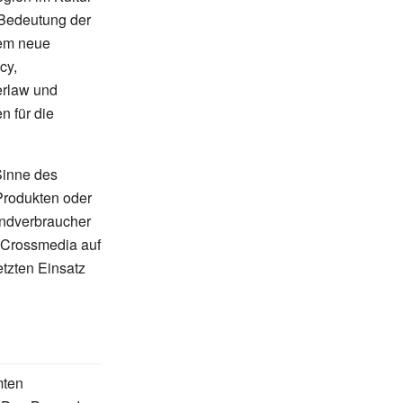
 Bedeutung der
dem neue
cy,
erlaw und
n für die
inne des
 Produkten oder
Endverbraucher
 Crossmedia auf
tzten Einsatz
mten