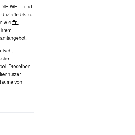
t DIE WELT und
duzierte bis zu
en wie
ffn
,
 ihrem
samtangebot.
nisch,
ische
bel. Dieselben
diennutzer
 Räume von