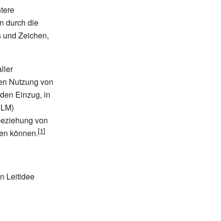
htere
n durch die
s und Zeichen,
ller
ren Nutzung von
den Einzug, in
DLM)
beziehung von
nen können.
 Leitidee