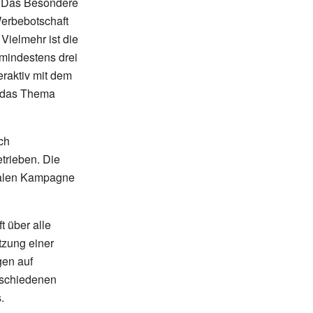
. Das Besondere
Werbebotschaft
. Vielmehr ist die
mindestens drei
raktiv mit dem
h das Thema
ch
trieben. Die
ialen Kampagne
t über alle
tzung einer
gen auf
erschiedenen
.