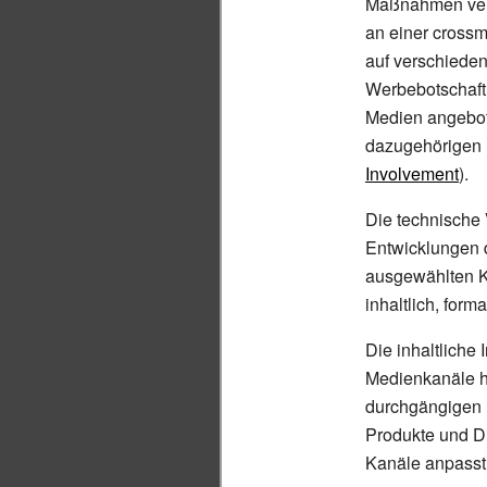
Maßnahmen ver
an einer crossm
auf verschiede
Werbebotschaft 
Medien angebot
dazugehörigen P
Involvement
).
Die technische 
Entwicklungen 
ausgewählten K
inhaltlich, forma
Die inhaltliche 
Medienkanäle h
durchgängigen L
Produkte und Di
Kanäle anpasst,