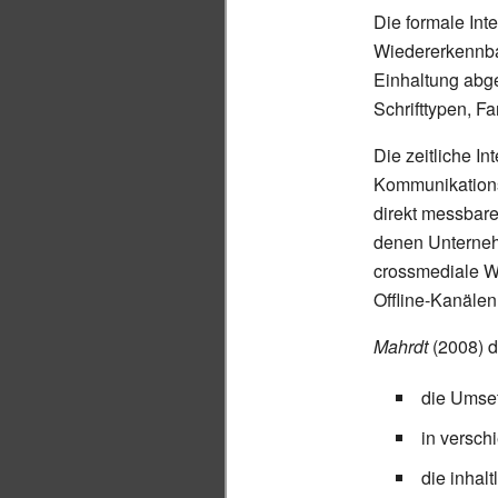
Die formale Inte
Wiedererkennba
Einhaltung abge
Schrifttypen, F
Die zeitliche In
Kommunikationsm
direkt messbar
denen Unterneh
crossmediale W
Offline-Kanälen
Mahrdt
(2008) d
die Umse
in versch
die inhalt