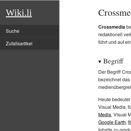
Crossme
Wiki.li
Crossmedia
be
Suche
redaktionell ve
führt und auf e
Zufallsartikel
Begriff
Der Begriff Cr
bezeichnet das
medienübergrei
Heute bedeutet
Visual Media, f
Media
, Visual 
Google Earth
,
f
Inhalte zu prod