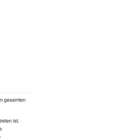
im gesamten
reten ist.
e
e