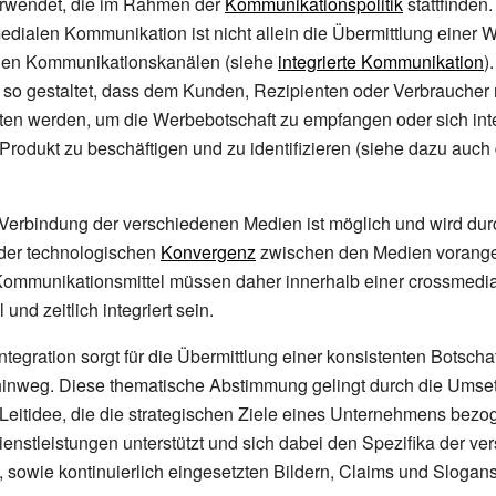
wendet, die im Rahmen der
Kommunikationspolitik
stattfinden
edialen Kommunikation ist nicht allein die Übermittlung einer 
nen Kommunikationskanälen (siehe
integrierte Kommunikation
)
so gestaltet, dass dem Kunden, Rezipienten oder Verbraucher 
en werden, um die Werbebotschaft zu empfangen oder sich inte
rodukt zu beschäftigen und zu identifizieren (siehe dazu auc
Verbindung der verschiedenen Medien ist möglich und wird dur
der technologischen
Konvergenz
zwischen den Medien vorange
ommunikationsmittel müssen daher innerhalb einer crossmed
l und zeitlich integriert sein.
Integration sorgt für die Übermittlung einer konsistenten Botschaf
inweg. Diese thematische Abstimmung gelingt durch die Umse
eitidee, die die strategischen Ziele eines Unternehmens bezo
enstleistungen unterstützt und sich dabei den Spezifika der v
 sowie kontinuierlich eingesetzten Bildern, Claims und Slogans