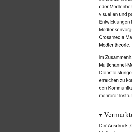
oder Medienbere
visuellen und 
Entwicklungen i
Medienkonverge
Crossmedia Mana
Medientheorie
.
Im Zusammenha
Multichannel-M
Dienstleistunge
erreichen zu kö
den Kommunikat
mehrerer Instru
Vermarkt
Der Ausdruck „