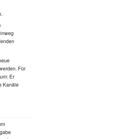
n.
m
hinweg
ifenden
 neue
werden. Für
uum: Er
le Kanäle
zum
sgabe