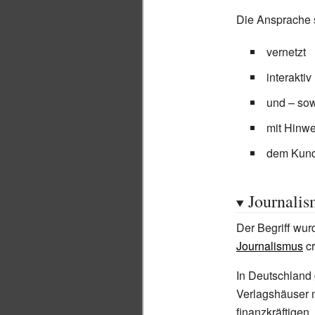
Die Ansprache s
vernetzt
interaktiv
und – sow
mit Hinwe
dem Kund
Journali
Der Begriff wu
Journalismus
cr
In Deutschland 
Verlagshäuser m
finanzkräftigen