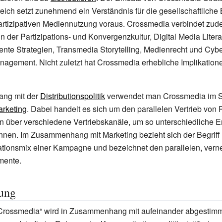
ich setzt zunehmend ein Verständnis für die gesellschaftliche
partizipativen Mediennutzung voraus. Crossmedia verbindet zu
n der Partizipations- und Konvergenzkultur, Digital Media Litera
nte Strategien, Transmedia Storytelling, Medienrecht und Cyb
gement. Nicht zuletzt hat Crossmedia erhebliche Implikatione
ng mit der
Distributionspolitik
verwendet man Crossmedia im S
arketing
. Dabei handelt es sich um den parallelen Vertrieb von
n über verschiedene Vertriebskanäle, um so unterschiedliche 
nnen. Im Zusammenhang mit Marketing bezieht sich der Begriff
ionsmix einer Kampagne und bezeichnet den parallelen, verne
mente.
ung
Crossmedia“ wird in Zusammenhang mit aufeinander abgestim