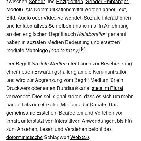
zwischen
Sender
und
Rezipienten
(
Sender-Empfänger-
Modell
). Als Kommunikationsmittel werden dabei Text,
Bild, Audio oder Video verwendet. Soziale Interaktionen
und
kollaboratives Schreiben
(manchmal in Anlehnung
an den englischen Begriff auch
Kollaboration
genannt)
haben in sozialen Medien Bedeutung und ersetzen
mediale
Monologe
(
one to many
).
Der Begriff
Soziale Medien
dient auch zur Beschreibung
einer neuen Erwartungshaltung an die Kommunikation
und wird zur Abgrenzung vom Begriff Medium für ein
Druckwerk oder einen Rundfunkkanal
stets im Plural
verwendet. Dies soll signalisieren, dass es sich um mehr
handelt als um einzelne Medien oder Kanäle. Das
gemeinsame Erstellen, Bearbeiten und Verteilen von
Inhalt, unterstützt von interaktiven Anwendungen, bis hin
zum Ansehen, Lesen und Verstehen betont das
deterministische
Schlagwort
Web 2.0
.