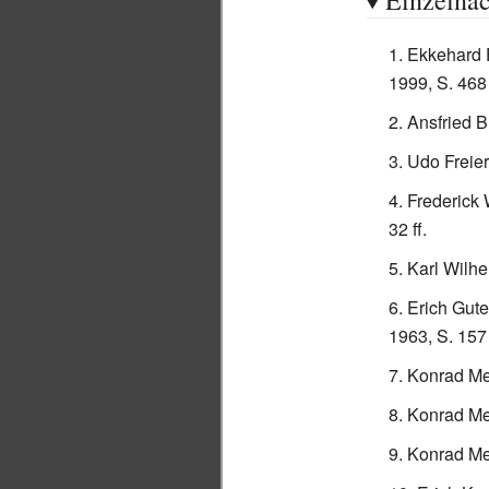
Einzelna
Ekkehard F
1999, S. 468 
Ansfried B
Udo Freie
Frederick 
32 ff.
Karl Wilh
Erich Gut
1963, S. 157
Konrad Me
Konrad Me
Konrad Me