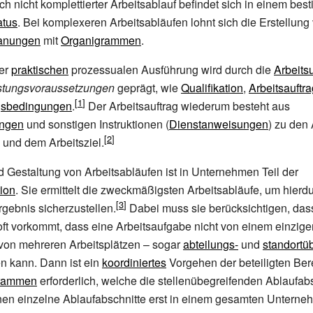
ch nicht komplettierter Arbeitsablauf befindet sich in einem bes
atus
. Bei komplexeren Arbeitsabläufen lohnt sich die Erstellung
lanungen
mit
Organigrammen
.
rer
praktischen
prozessualen Ausführung wird durch die
Arbeits
istungsvoraussetzungen
geprägt, wie
Qualifikation
,
Arbeitsauftra
gsbedingungen
.
Der Arbeitsauftrag wiederum besteht aus
ungen
und sonstigen Instruktionen (
Dienstanweisungen
) zu den 
 und dem Arbeitsziel.
 Gestaltung von Arbeitsabläufen ist in Unternehmen Teil der
ion
. Sie ermittelt die zweckmäßigsten Arbeitsabläufe, um hierd
gebnis sicherzustellen.
Dabei muss sie berücksichtigen, das
oft vorkommt, dass eine Arbeitsaufgabe nicht von einem einzige
 von mehreren Arbeitsplätzen – sogar
abteilungs-
und
standortü
n kann. Dann ist ein
koordiniertes
Vorgehen der beteiligten Ber
grammen
erforderlich, welche die stellenübegreifenden Ablaufab
nnen einzelne Ablaufabschnitte erst in einem gesamten Untern