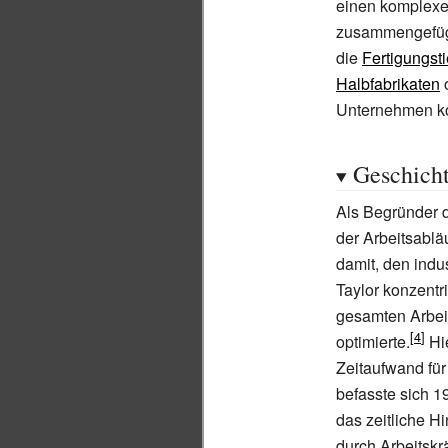
einen komplex
zusammengefügt
die
Fertigungsti
Halbfabrikaten
Unternehmen ko
Geschich
Als Begründer 
der Arbeitsabläu
damit, den indu
Taylor konzentr
gesamten Arbeit
optimierte.
Hie
Zeitaufwand für
befasste sich 19
das zeitliche 
durch Arbeitskrä