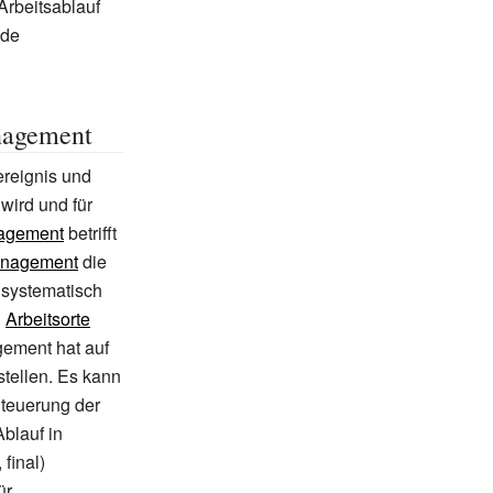
Arbeitsablauf
nde
nagement
tereignis und
wird und für
agement
betrifft
anagement
die
 systematisch
d
Arbeitsorte
ement hat auf
stellen. Es kann
Steuerung der
blauf in
final)
ür