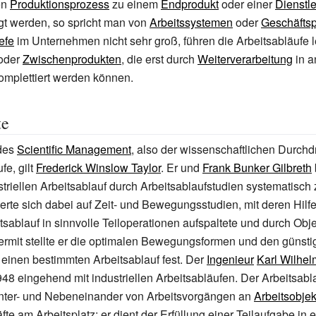
en
Produktionsprozess
zu einem
Endprodukt
oder einer
Dienstl
 werden, so spricht man von
Arbeitssystemen
oder
Geschäfts
efe
im Unternehmen nicht sehr groß, führen die Arbeitsabläufe l
oder
Zwischenprodukten
, die erst durch
Weiterverarbeitung
in a
mplettiert werden können.
te
des
Scientific Management
, also der wissenschaftlichen Durch
fe, gilt
Frederick Winslow Taylor
. Er und
Frank Bunker Gilbreth
striellen Arbeitsablauf durch Arbeitsablaufstudien systematisch 
ierte sich dabei auf Zeit- und Bewegungsstudien, mit deren Hilf
sablauf in sinnvolle Teiloperationen aufspaltete und durch Obje
rmit stellte er die optimalen Bewegungsformen und den günsti
 einen bestimmten Arbeitsablauf fest. Der
Ingenieur
Karl Wilhe
48 eingehend mit industriellen Arbeitsabläufen. Der Arbeitsablau
Hinter- und Nebeneinander von Arbeitsvorgängen an
Arbeitsobje
fte am Arbeitsplatz; er dient der Erfüllung einer Teilaufgabe in 