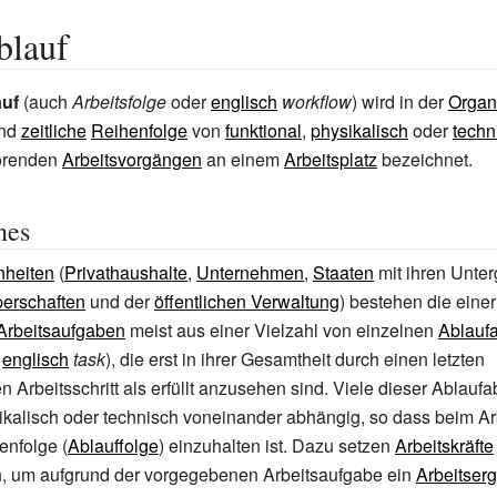
blauf
auf
(auch
Arbeitsfolge
oder
englisch
workflow
) wird in der
Organ
nd
zeitliche
Reihenfolge
von
funktional
,
physikalisch
oder
techn
renden
Arbeitsvorgängen
an einem
Arbeitsplatz
bezeichnet.
nes
nheiten
(
Privathaushalte
,
Unternehmen
,
Staaten
mit ihren Unte
perschaften
und der
öffentlichen Verwaltung
) bestehen die eine
Arbeitsaufgaben
meist aus einer Vielzahl von einzelnen
Ablaufa
;
englisch
task
), die erst in ihrer Gesamtheit durch einen letzten
 Arbeitsschritt als erfüllt anzusehen sind. Viele dieser Ablaufa
sikalisch oder technisch voneinander abhängig, so dass beim Ar
enfolge (
Ablauffolge
) einzuhalten ist. Dazu setzen
Arbeitskräfte
, um aufgrund der vorgegebenen Arbeitsaufgabe ein
Arbeitser