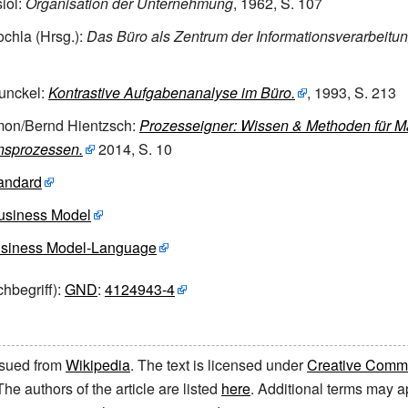
iol:
Organisation der Unternehmung
, 1962, S. 107
chla (Hrsg.):
Das Büro als Zentrum der Informationsverarbeitu
unckel:
Kontrastive Aufgabenanalyse im Büro.
, 1993, S. 213
mon/Bernd Hientzsch:
Prozesseigner: Wissen & Methoden für 
sprozessen.
2014, S. 10
andard
siness Model
siness Model-Language
hbegriff):
GND
:
4124943-4
issued from
Wikipedia
. The text is licensed under
Creative Common
 The authors of the article are listed
here
. Additional terms may ap