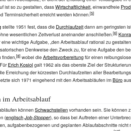
f ist so zu gestalten, dass
Wirtschaftlichkeit
, einwandfreie
Prod
nd Terminsicherheit erreicht werden können.
g
stellte 1951 fest, dass die
Durchlaufzeit
dann am geringsten is
 ohne wesentlichen Zeitverlust aneinander anschließen.
Konra
r eine wichtige Aufgabe, „den Arbeitsablauf rational zu gestalten
isatorischen Denkweise den Zweck zu, für eine Aufgabe den be
 finden,
wobei die
Arbeitsvorbereitung
für einen reibungslose
Für
Erich Kosiol
galt 1962 als das oberste Ziel der Strukturieru
die Erreichung der kürzesten Durchlaufzeiten aller Bearbeitungs
etzte sich 1971 eingehend mit den Arbeitsabläufen im
Büro
aus
 im Arbeitsablauf
sabläufen können
Schwachstellen
vorhanden sein. Sie können 
n (
englisch
Job-Stopper
), so dass bei Auftreten einer Unterbre
n, aufgabenbezogenen und geplanten Ablaufabschnitte nicht me