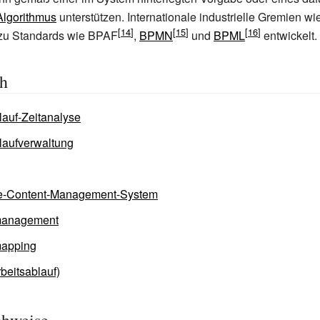
Algorithmus
unterstützen. Internationale industrielle Gremien wi
u Standards wie BPAF
,
BPMN
und
BPML
entwickelt.
ch
lauf-Zeitanalyse
laufverwaltung
se-Content-Management-System
management
apping
rbeitsablauf)