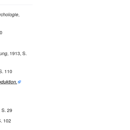
ychologie
,
50
rung
, 1913, S.
S. 110
oduktion.
 S. 29
. 102