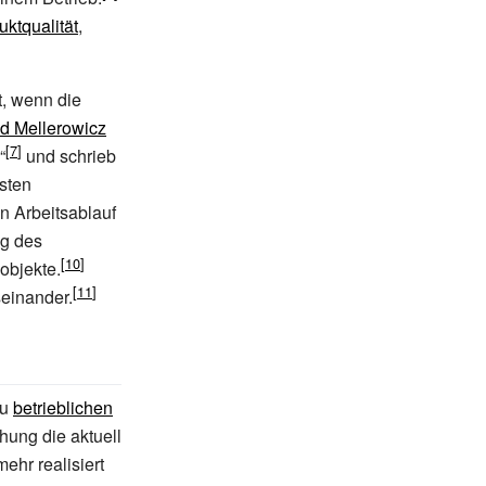
uktqualität
,
t, wenn die
d Mellerowicz
“
und schrieb
sten
n Arbeitsablauf
ng des
objekte.
einander.
zu
betrieblichen
chung die aktuell
hr realisiert