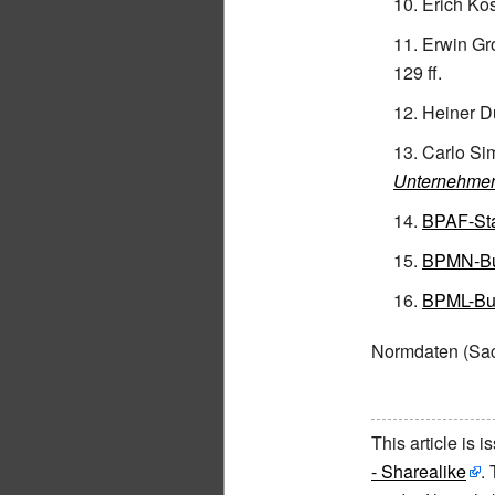
Erich Kos
Erwin Gro
129 ff.
Heiner D
Carlo Si
Unternehmen
BPAF-St
BPMN-Bu
BPML-Bu
Normdaten
(Sac
This article is 
- Sharealike
.