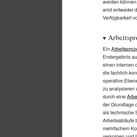
werden können.
wird entweder 
Verfügbarkeit v
Arbeitsp
Ein
Arbeitsproz
Endergebnis au
einen internen 
die fachlich-k
operative Ebene
zu analysieren 
durch eine
Arbe
der Grundlage d
als technische 
Arbeitsabläufe 
mehrfachem Kon
versorgen und i