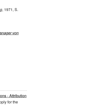
ng
, 1971, S.
Manager von
s - Attribution
ply for the