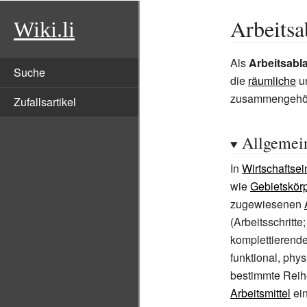
Arbeitsa
Wiki.li
Als
Arbeitsabl
Suche
die
räumliche
u
zusammengehö
Zufallsartikel
Allgemei
In
Wirtschaftsei
wie
Gebietskör
zugewiesenen
(Arbeitsschritte
komplettierenden
funktional, phy
bestimmte Reih
Arbeitsmittel
ein