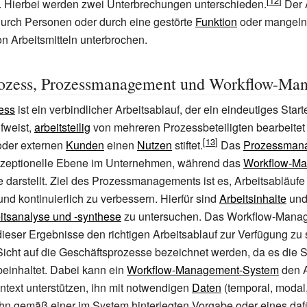
 Hierbei werden zwei Unterbrechungen unterschieden.
Der 
durch Personen oder durch eine gestörte
Funktion
oder mangel
on Arbeitsmitteln unterbrochen.
rozess, Prozessmanagement und Workflow-Ma
ess
ist ein verbindlicher Arbeitsablauf, der ein eindeutiges Star
fweist,
arbeitsteilig
von mehreren Prozessbeteiligten bearbeitet 
oder externen
Kunden
einen
Nutzen
stiftet.
Das
Prozessman
onzeptionelle Ebene im Unternehmen, während das
Workflow-M
 darstellt. Ziel des Prozessmanagements ist es, Arbeitsabläufe
und kontinuierlich zu verbessern. Hierfür sind
Arbeitsinhalte
un
itsanalyse und -synthese
zu untersuchen. Das Workflow-Manag
ieser Ergebnisse den richtigen Arbeitsablauf zur Verfügung zu 
Sicht auf die Geschäftsprozesse bezeichnet werden, da es die 
beinhaltet. Dabei kann ein
Workflow-Management-System
den A
text unterstützen, ihn mit notwendigen
Daten
(temporal, modal, 
hn gemäß einer im System hinterlegten Vorgabe oder eines daf