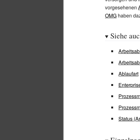
vorgesehenen
OMG
haben daz
Siehe au
Arbeitsab
Arbeitsab
Ablaufart
Enterpri
Prozess
Prozessm
Status (A