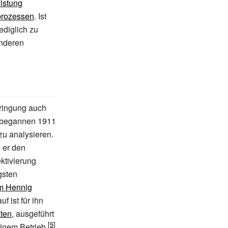
eistung
prozessen
. Ist
ediglich zu
nderen
dringung auch
begannen 1911
zu analysieren.
e er den
ktivierung
gsten
lm Hennig
f ist für ihn
kten
, ausgeführt
einem Betrieb.