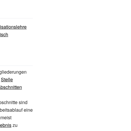
isationslehre
isch
rgliederungen
r
Stelle
bschnitten
bschnitte sind
beitsablauf eine
meist
gebnis
zu