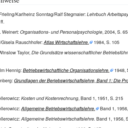
chweise
rieling/Karlheinz Sonntag/Ralf Stegmaier:
Lehrbuch Arbeitsps
ff.
. Weinert:
Organisations- und Personalpsychologie
, 2004, S. 6
r/Gisela Rauschhofer:
Atlas Wirtschaftslehre.
1984, S. 105
Winslow Taylor,
Die Grundsätze wissenschaftlicher Betriebsfüh
elm Hennig:
Betriebswirtschaftliche Organisationslehre.
1948, 
enberg:
Grundlagen der Beriebswirtschaftslehre, Band 1: Die Pr
llerowicz:
Kosten und Kostenrechnung
, Band 1, 1951, S. 215
llerowicz:
Allgemeine Betriebswirtschaftslehre.
Band 1, 1956,
llerowicz:
Allgemeine Betriebswirtschaftslehre.
Band 1, 1956, S