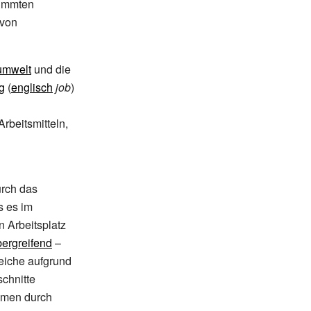
timmten
 von
umwelt
und die
g
(
englisch
job
)
Arbeitsmitteln,
urch das
s es im
n Arbeitsplatz
bergreifend
–
eiche aufgrund
schnitte
ehmen durch