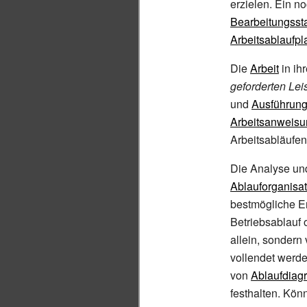
erzielen. Ein no
Bearbeitungsst
Arbeitsablaufp
Die
Arbeit
in ih
geforderten Le
und
Ausführun
Arbeitsanweis
Arbeitsabläufen
Die Analyse und
Ablauforganisat
bestmögliche Er
Betriebsablauf 
allein, sondern
vollendet werde
von
Ablaufdia
festhalten. Kö