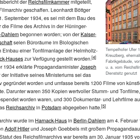
tsbericht der
Reichsfilmkammer
mitgeteilt,
Filmarchiv geschaffen. Leonhardt Böttger
1. September 1934, es sei mit dem Bau des
 die Filme des Archivs in der Hüninger-
n-Dahlem
begonnen worden; von der
Kaiser-
schaft
seien Büroräume im Biologischen
Tempelhofer Ufer 17
ch Einbau einer Tonfilmanlage der Helmholtz-
Kreuzberg, ehemal
ck-Hauses
zur Verfügung gestellt worden.
Fabrikgebäude, vo
 1934 erklärte Propagandaminister
Joseph
u.
a. vom Reichsfil
Dienstsitz genutzt
r der Initiative seines Ministeriums sei das
iv gegründet worden und umfasse bereits 1200 Filme von künst
te. Darunter waren 350 Kopien wertvoller Stumm- und Tonfilme,
gespendet worden waren, und 300 Dokumentar- und Lehrfilme a
das
Reichsarchiv
in
Potsdam
abgegeben hatte.
archiv wurde im
Harnack-Haus
in
Berlin-Dahlem
am 4. Februar 
on
Adolf Hitler
und Joseph Goebbels mit großem Propagandaa
tatut des Reichsfilmarchivs war bereits am 30. Januar 1935 