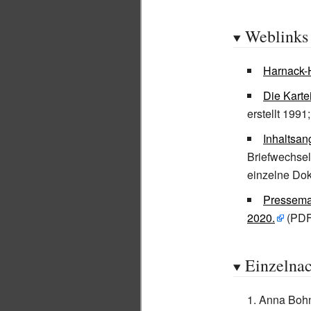
Weblinks
Harnack-
Die Karte
erstellt 199
Inhaltsa
Briefwechsel
einzelne Dok
Pressema
2020.
(PDF
Einzelna
Anna Boh