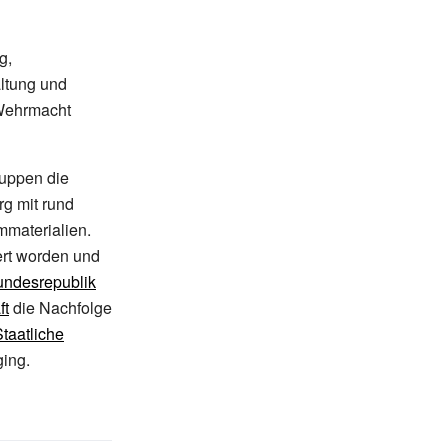
g,
altung und
 Wehrmacht
ruppen die
g mit rund
mmaterialien.
ert worden und
ndesrepublik
ft
die Nachfolge
Staatliche
ing.