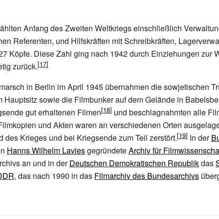
hlten Anfang des Zweiten Weltkriegs einschließlich Verwaltun
hen Referenten, und Hilfskräften mit Schreibkräften, Lagerverw
 27 Köpfe. Diese Zahl ging nach 1942 durch Einziehungen zur
tig zurück.
marsch in Berlin im April 1945 übernahmen die sowjetischen T
 Hauptsitz sowie die Filmbunker auf dem Gelände in Babelsber
gsende gut erhaltenen Filmen
und beschlagnahmten alle Fil
 Filmkopien und Akten waren an verschiedenen Orten ausgelag
des Krieges und bei Kriegsende zum Teil zerstört.
In der
Bu
on
Hanns Wilhelm Lavies
gegründete
Archiv für Filmwissenscha
rchivs an und in der
Deutschen Demokratischen Republik
das
 DDR
, das nach 1990 in das
Filmarchiv des Bundesarchivs
überg