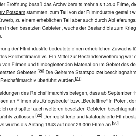
er Eröffnung besaß das Archiv bereits mehr als 1.200 Filme, di
hiv Potsdam
stammten, zum Teil von der Filmindustrie gestellt 
Erwerb, zu einem erheblichen Teil aber auch durch Ablieferun
 in den besetzten Gebieten, wuchs der Bestand bis zum Krie
.
erung der Filmindustrie bedeutete einen erheblichen Zuwachs fü
s Reichsfilmarchivs. Ein Mittel zur Bestandserweiterung war 
von Filmen und filmbegleitenden Materialien im Gebiet des d
setzten Gebieten.
Die Geheime Staatspolizei beschlagnahmt
 Reichsfilmarchiv überführt wurden.
ldungen des Reichsfilmarchivs belegen, dass ab September 
sen an Filmen als „Kriegsbeute“ bzw. „Beutefilme“ in Polen, de
reich und später auch weiteren besetzten Gebieten beschlagna
rchiv zuflossen.
Der registrierte und katalogisierte Filmbes
vs wuchs bis Anfang 1943 auf über 29.000 Filme an.