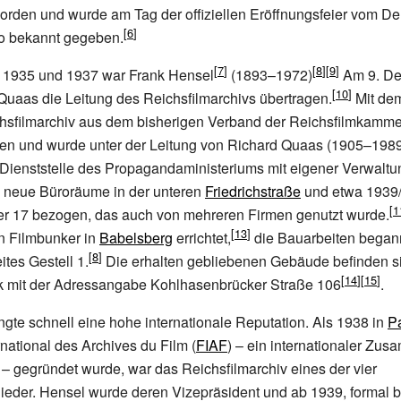
orden und wurde am Tag der offiziellen Eröffnungsfeier vom D
o bekannt gegeben.
n 1935 und 1937 war
Frank Hensel
(1893–1972)
Am 9. De
uaas die Leitung des Reichsfilmarchivs übertragen.
Mit dem
hsfilmarchiv aus dem bisherigen Verband der Reichsfilmkamme
 und wurde unter der Leitung von
Richard Quaas
(1905–1989
Dienststelle des Propagandaministeriums mit eigener Verwalt
n neue Büroräume in der unteren
Friedrichstraße
und etwa 1939
er 17 bezogen, das auch von mehreren Firmen genutzt wurde.
 Filmbunker in
Babelsberg
errichtet,
die Bauarbeiten began
ites Gestell 1.
Die erhalten gebliebenen Gebäude befinden si
 mit der Adressangabe Kohlhasenbrücker Straße 106
.
ngte schnell eine hohe internationale Reputation. Als 1938 in
Pa
rnational des Archives du Film (
FIAF
) –
ein internationaler Zu
– gegründet wurde, war das Reichsfilmarchiv eines der vier
eder. Hensel wurde deren Vizepräsident und ab 1939, formal b