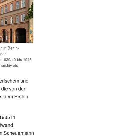
 in Berlin-
iges
n 1939/40 bis 1945
marchiv als
lerischem und
 die von der
us dem Ersten
1935 in
ufwand
von Scheuermann