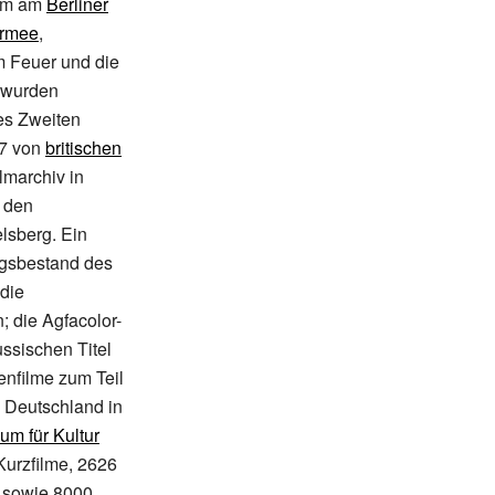
urm am
Berliner
Armee
,
rm Feuer und die
h wurden
s Zweiten
47 von
britischen
lmarchiv in
 den
elsberg. Ein
ngsbestand des
 die
; die Agfacolor-
ussischen Titel
enfilme zum Teil
n Deutschland in
ium für Kultur
Kurzfilme, 2626
 sowie 8000