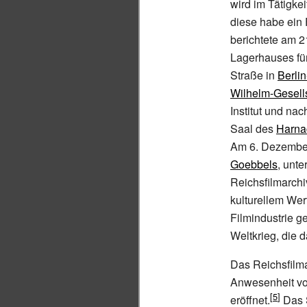
wird im Tätigkei
diese habe ein 
berichtete am 2
Lagerhauses für
Straße in
Berli
Wilhelm-Gesell
Institut und na
Saal des
Harna
Am 6. Dezember
Goebbels
, unte
Reichsfilmarch
kulturellem Wer
Filmindustrie 
Weltkrieg, die 
Das Reichsfilm
Anwesenheit v
eröffnet.
Das S