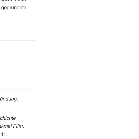
 gegründete
ründung,
chichte
kmal Film
.
141.