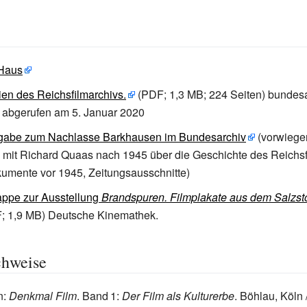
Haus
ien des Reichsfilmarchivs.
(PDF; 1,3
MB; 224 Seiten) bundesa
1; abgerufen am 5. Januar 2020
ngabe zum Nachlasse Barkhausen im Bundesarchiv
(vorwiege
 mit Richard Quaas nach 1945 über die Geschichte des Reichsf
umente vor 1945, Zeitungsausschnitte)
ppe zur Ausstellung
Brandspuren. Filmplakate aus dem Salzst
; 1,9
MB) Deutsche Kinemathek.
chweise
n
:
Denkmal Film
.
Band
1
:
Der Film als Kulturerbe
. Böhlau, Köln 