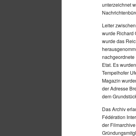
unterzeichnet w
Nachrichtenbür
Leiter zwische
wurde Richard Q
wurde das Reic
herausgenommen
nachgeordnete 
Etat. Es wurde
Tempelhofer Uf
Magazin wurden
der Adresse Bre
dem Grundstück
Das Archiv erla
Fédération Inte
der Filmarchive
Gründungsmitgli