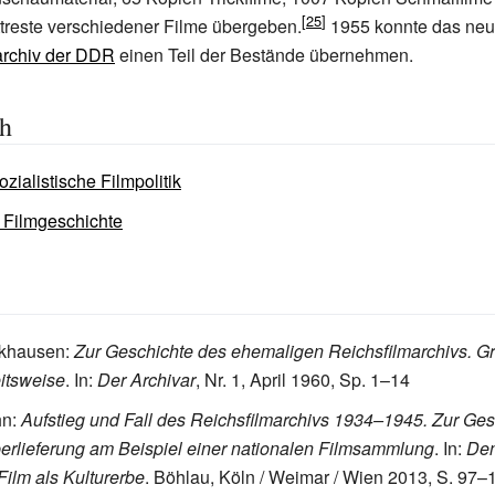
treste verschiedener Filme übergeben.
1955 konnte das neu
archiv der DDR
einen Teil der Bestände übernehmen.
ch
zialistische Filmpolitik
 Filmgeschichte
khausen:
Zur Geschichte des ehemaligen Reichsfilmarchivs. G
itsweise
. In:
Der Archivar
, Nr. 1, April 1960, Sp. 1–14
hn:
Aufstieg und Fall des Reichsfilmarchivs 1934–1945. Zur Ges
berlieferung am Beispiel einer nationalen Filmsammlung
. In:
Den
Film als Kulturerbe
. Böhlau, Köln / Weimar / Wien 2013, S. 97–