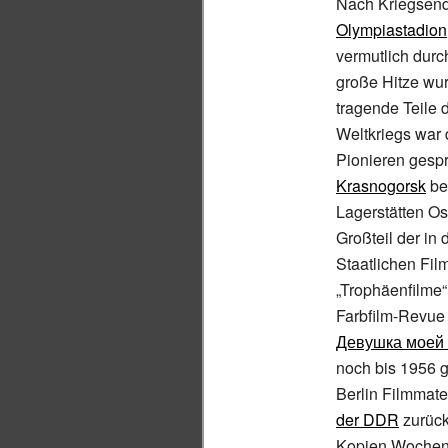
Nach Kriegsende
Olympiastadion
vermutlich durc
große Hitze wu
tragende Teile d
Weltkriegs war
Pionieren gespr
Krasnogorsk
be
Lagerstätten Os
Großteil der in
Staatlichen Fil
„Trophäenfilme“
Farbfilm-Revu
Девушка моей
noch bis 1956 g
Berlin Filmmate
der DDR
zurück
Kopien Wochens