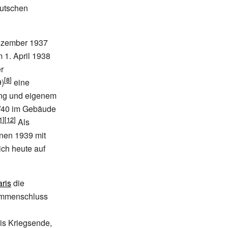
eutschen
zember 1937
 1. April 1938
r
)
eine
ung und eigenem
/40 im Gebäude
Als
nen 1939 mit
ch heute auf
ris
die
sammenschluss
is Kriegsende,