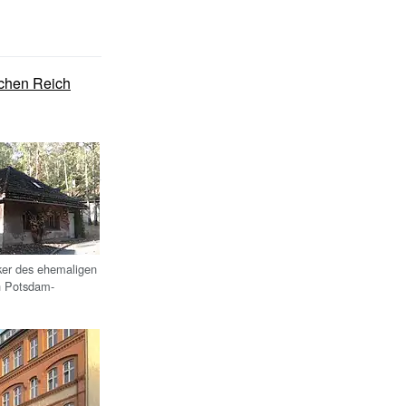
chen Reich
ker des ehemaligen
in Potsdam-