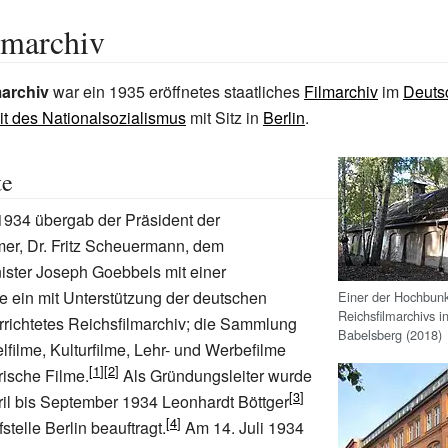
lmarchiv
marchiv
war ein 1935 eröffnetes staatliches
Filmarchiv
im
Deuts
it des Nationalsozialismus
mit Sitz in
Berlin
.
te
1934 übergab der Präsident der
er, Dr. Fritz Scheuermann, dem
ster Joseph Goebbels mit einer
e ein mit Unterstützung der deutschen
Einer der Hochbun
Reichsfilmarchivs 
errichtetes Reichsfilmarchiv; die Sammlung
Babelsberg (2018)
lfilme, Kulturfilme, Lehr- und Werbefilme
ische Filme.
Als Gründungsleiter wurde
il bis September 1934 Leonhardt Böttger
stelle Berlin beauftragt.
Am 14. Juli 1934