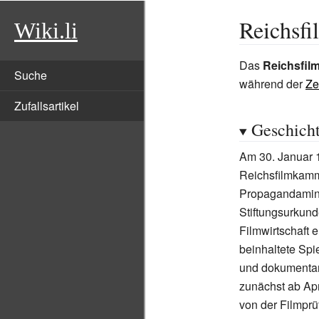
Reichsfi
Wiki.li
Das
Reichsfil
Suche
während der
Ze
Zufallsartikel
Geschich
Am 30. Januar 
Reichsfilmkamm
Propagandamini
Stiftungsurkund
Filmwirtschaft 
beinhaltete Spie
und dokumentar
zunächst ab Apr
von der Filmprüf