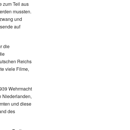
e zum Teil aus
werden mussten.
gszwang und
gsende auf
r die
die
eutschen Reichs
e viele Filme,
1939 Wehrmacht
n Niederlanden,
hmten und diese
tand des