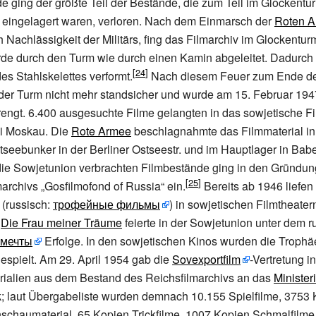
 ging der größte Teil der Bestände, die zum Teil im Glockent
eingelagert waren, verloren. Nach dem Einmarsch der
Roten 
h Nachlässigkeit der Militärs, fing das Filmarchiv im Glockentu
rde durch den Turm wie durch einen Kamin abgeleitet. Dadurc
es Stahlskelettes verformt.
Nach diesem Feuer zum Ende de
 der Turm nicht mehr standsicher und wurde am 15. Februar 19
engt. 6.400 ausgesuchte Filme gelangten in das sowjetische Fi
i Moskau. Die
Rote Armee
beschlagnahmte das Filmmaterial in
tseebunker in der Berliner Ostseestr. und im Hauptlager in Bab
 die Sowjetunion verbrachten Filmbestände ging in den Gründu
marchivs „Gosfilmofond of Russia“ ein.
Bereits ab 1946 liefen
 (russisch:
трофейные фильмы
) in sowjetischen Filmtheatern
e
Die Frau meiner Träume
feierte in der Sowjetunion unter dem r
 мечты
Erfolge. In den sowjetischen Kinos wurden die Trophä
espielt. Am 29. April 1954 gab die
Sovexportfilm
-Vertretung i
rialien aus dem Bestand des Reichsfilmarchivs an das
Minister
; laut Übergabeliste wurden demnach 10.155 Spielfilme, 3753 
chaumaterial, 65 Kopien Trickfilme, 1007 Kopien Schmalfilme