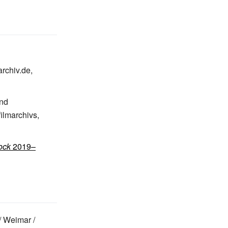
rchiv.de,
nd
ilmarchivs,
ock
2019–
/ Weimar /