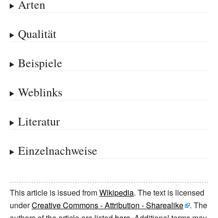
Arten
Qualität
Beispiele
Weblinks
Literatur
Einzelnachweise
This article is issued from
Wikipedia
. The text is licensed
under
Creative Commons - Attribution - Sharealike
. The
authors of the article are listed
here
. Additional terms may