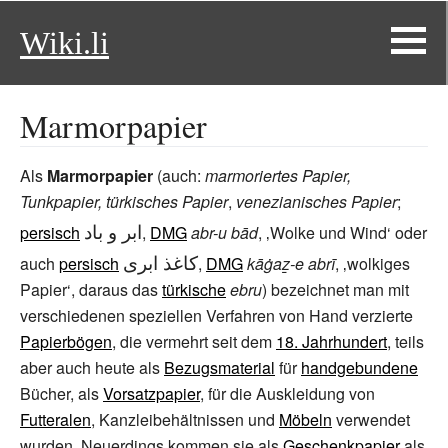
Wiki.li
Marmorpapier
Als
Marmorpapier
(auch:
marmoriertes Papier,
Tunkpapier,
türkisches Papier
,
venezianisches Papier
;
ابر و باد
persisch
,
DMG
abr-u bād
, ‚Wolke und Wind‘
oder
کاغذ ابری
auch
persisch
,
DMG
kāġaẕ-e abrī
, ‚wolkiges
Papier‘
, daraus das
türkische
ebru
) bezeichnet man mit
verschiedenen speziellen Verfahren von Hand verzierte
Papierbögen
, die vermehrt seit dem
18. Jahrhundert
, teils
aber auch heute als
Bezugsmaterial
für
handgebundene
Bücher, als
Vorsatzpapier
, für die Auskleidung von
Futteralen
, Kanzleibehältnissen und
Möbeln
verwendet
wurden. Neuerdings kommen sie als
Geschenkpapier
als