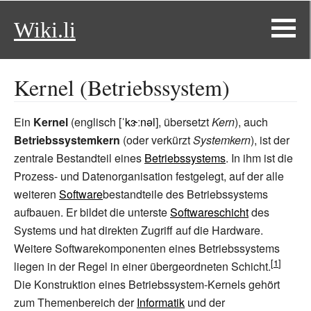
Wiki.li
Kernel (Betriebssystem)
Ein
Kernel
(englisch [
ˈkɝːnəl
], übersetzt
Kern
), auch
Betriebssystemkern
(oder verkürzt
Systemkern
), ist der
zentrale Bestandteil eines
Betriebssystems
. In ihm ist die
Prozess- und Datenorganisation festgelegt, auf der alle
weiteren
Software
bestandteile des Betriebssystems
aufbauen. Er bildet die unterste
Softwareschicht
des
Systems und hat direkten Zugriff auf die Hardware.
Weitere Softwarekomponenten eines Betriebssystems
liegen in der Regel in einer übergeordneten Schicht.
Die Konstruktion eines Betriebssystem-Kernels gehört
zum Themenbereich der
Informatik
und der