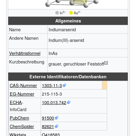
3+
3−
_
In
_
As
Allgemeines
Name
Indiumarsenid
Andere Namen
Indium(III)-arsenid
Verhältnisformel
InAs
Kurzbeschreibung
grauer, geruchloser Feststoff
Externe Identifikatoren/Datenbanken
CAS-Nummer
1303-11-3
EG-Nummer
215-115-3
ECHA
-
100.013.742
InfoCard
PubChem
91500
ChemSpider
82621
Wikidata
Q418583