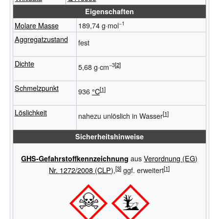
Eigenschaften
−1
Molare Masse
189,74 g·mol
Aggregatzustand
fest
Dichte
−3
5,68 g·cm
Schmelzpunkt
936
°C
Löslichkeit
nahezu unlöslich in Wasser
Sicherheitshinweise
aus
Verordnung
(EG)
GHS-Gefahrstoffkennzeichnung
Nr.
1272/2008
(CLP)
,
ggf. erweitert