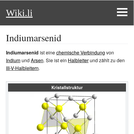
Wiki.li
Indiumarsenid
Indiumarsenid
ist eine
chemische Verbindung
von
Indium
und
Arsen
. Sie ist ein
Halbleiter
und zählt zu den
III-V-Halbleitern
.
Kristallstruktur