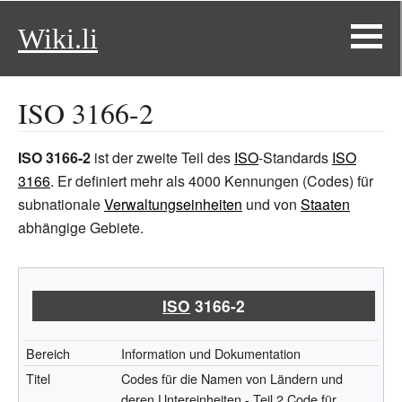
Wiki.li
ISO 3166-2
ISO 3166-2
ist der zweite Teil des
ISO
-Standards
ISO
3166
. Er definiert mehr als 4000 Kennungen (Codes) für
subnationale
Verwaltungseinheiten
und von
Staaten
abhängige Gebiete.
ISO
3166-2
Bereich
Information und Dokumentation
Titel
Codes für die Namen von Ländern und
deren Untereinheiten - Teil 2 Code für