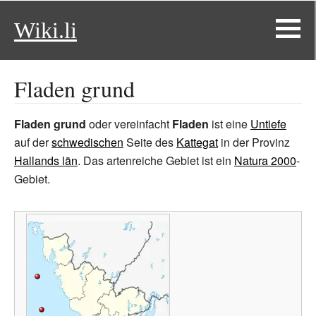
Wiki.li
Fladen grund
Fladen grund
oder vereinfacht
Fladen
ist eine
Untiefe
auf der
schwedischen
Seite des
Kattegat
in der Provinz
Hallands län
. Das artenreiche Gebiet ist ein
Natura 2000
-
Gebiet.
Fladen
grund
Lilla
Middelgrund