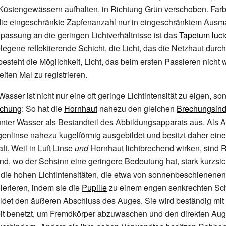
Küstengewässern aufhalten, in Richtung Grün verschoben. Farbsi
ie eingeschränkte Zapfenanzahl nur in eingeschränktem Ausm
passung an die geringen Lichtverhältnisse ist das
Tapetum luc
legene reflektierende Schicht, die Licht, das die Netzhaut durch
 besteht die Möglichkeit, Licht, das beim ersten Passieren nic
iten Mal zu registrieren.
sser ist nicht nur eine oft geringe Lichtintensität zu eigen, s
echung
: So hat die
Hornhaut
nahezu den gleichen
Brechungsin
 unter Wasser als Bestandteil des Abbildungsapparats aus. Als Au
nlinse nahezu kugelförmig ausgebildet und besitzt daher eine
ft. Weil in Luft Linse
und
Hornhaut lichtbrechend wirken, sind
d, wo der Sehsinn eine geringere Bedeutung hat, stark kurzsich
, die hohen Lichtintensitäten, die etwa von sonnenbeschienenen
lerieren, indem sie die
Pupille
zu einem engen senkrechten Sch
ldet den äußeren Abschluss des Auges. Sie wird beständig mit
eit benetzt, um Fremdkörper abzuwaschen und den direkten Aug