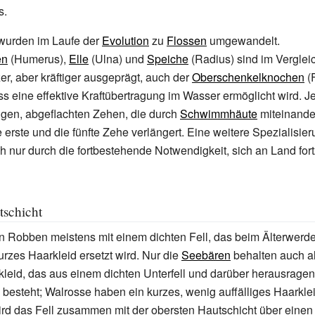
s.
 wurden im Laufe der
Evolution
zu
Flossen
umgewandelt.
en
(Humerus),
Elle
(Ulna) und
Speiche
(Radius) sind im Verglei
er, aber kräftiger ausgeprägt, auch der
Oberschenkelknochen
(F
ass eine effektive Kraftübertragung im Wasser ermöglicht wird. 
angen, abgeflachten Zehen, die durch
Schwimmhäute
miteinande
ie erste und die fünfte Zehe verlängert. Eine weitere Spezialisie
h nur durch die fortbestehende Notwendigkeit, sich an Land fo
tschicht
 Robben meistens mit einem dichten Fell, das beim Älterwerd
urzes Haarkleid ersetzt wird. Nur die
Seebären
behalten auch als
zkleid, das aus einem dichten Unterfell und darüber herausragen
besteht; Walrosse haben ein kurzes, wenig auffälliges Haarklei
rd das Fell zusammen mit der obersten Hautschicht über einen