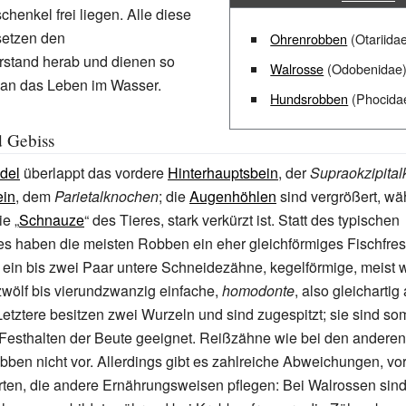
chenkel frei liegen. Alle diese
setzen den
Ohrenrobben
(Otariida
stand herab und dienen so
Walrosse
(Odobenidae
an das Leben im Wasser.
Hundsrobben
(Phocida
 Gebiss
del
überlappt das vordere
Hinterhauptsbein
, der
Supraokzipita
ein
, dem
Parietalknochen
; die
Augenhöhlen
sind vergrößert, w
e „
Schnauze
“ des Tieres, stark verkürzt ist. Statt des typischen
s haben die meisten Robben ein eher gleichförmiges Fischfres
t ein bis zwei Paar untere Schneidezähne, kegelförmige, meist 
wölf bis vierundzwanzig einfache,
homodonte
, also gleicharti
tztere besitzen zwei Wurzeln und sind zugespitzt; sie sind so
Festhalten der Beute geeignet. Reißzähne wie bei den anderen
en nicht vor. Allerdings gibt es zahlreiche Abweichungen, vor
ten, die andere Ernährungsweisen pflegen: Bei Walrossen sin