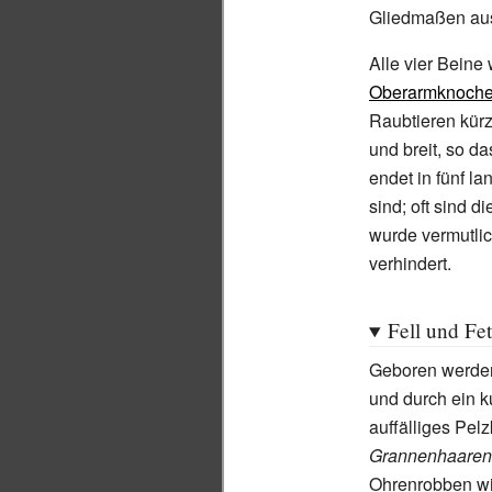
Gliedmaßen au
Alle vier Beine
Oberarmknoch
Raubtieren kürz
und breit, so d
endet in fünf l
sind; oft sind d
wurde vermutlic
verhindert.
Fell und Fet
Geboren werden
und durch ein k
auffälliges Pel
Grannenhaaren
Ohrenrobben wi