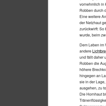
vornehmlich in 
Robben durch d
Eine weitere An
der Netzhaut ge
zurückwirft: So
wurde, beim zwe
Dem Leben im Wa
andere
Lichtbr
und fällt daher
Robben die Auge
höhere Brechkra
hingegen an Lan
sie in der Lage
ausgehen, zu to
Die Hornhaut bi
Tränenflüssigk