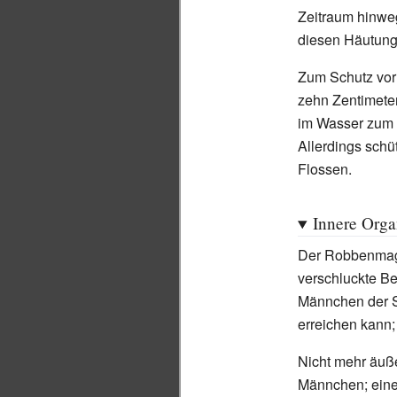
Zeitraum hinwe
diesen Häutungs
Zum Schutz vor 
zehn Zentimeter
im Wasser zum
Allerdings schü
Flossen.
Innere Org
Der Robbenmagen
verschluckte B
Männchen der S
erreichen kann;
Nicht mehr äuße
Männchen; eine 