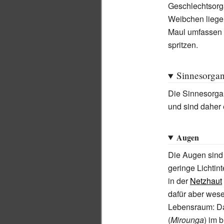
Geschlechtsorg
Weibchen liegen
Maul umfassen k
spritzen.
Sinnesorga
Die Sinnesorga
und sind daher
Augen
Die Augen sind 
geringe Lichtin
in der
Netzhaut
dafür aber wese
Lebensraum: Da
(
Mirounga
) im 