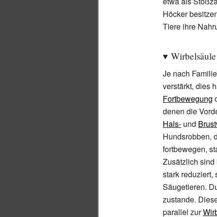
etwa als Stoßz
Höcker besitzen
Tiere ihre Nah
Wirbelsäul
Je nach Familie
verstärkt, dies 
Fortbewegung
d
denen die Vorde
Hals-
und
Brust
Hundsrobben, die
fortbewegen, st
Zusätzlich sind
stark reduziert
Säugetieren. Du
zustande. Diese
parallel zur
Wir