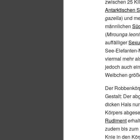
zwischen 25 Ki
Antarktischen 
gazella
) und me
männlichen
Süd
(
Mirounga leon
auffälliger
Sexu
See-Elefanten-
viermal mehr al
jedoch auch ein
Weibchen größer
Der Robbenkörp
Gestalt: Der ab
dicken Hals nur
Körpers abgeset
Rudiment
erhal
zudem bis zum
Knie in den Kör