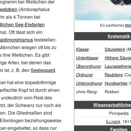
logramm bei Weibchen der
Seebären
(
Arctocephalus
hr als 4
Tonnen bei
lichen See-Elefanten
Ein pazifisches
Wal
ina
). Oft lässt sich ein
Systematik
aldimorphismus
feststellen:
Männchen wiegen oft bis zu
Säugetiere
(M
Klasse
:
s ihre Weibchen. Es gibt
Höhere Säuge
Unterklasse
:
ige Arten, bei denen das
Laurasiatheri
Überordnung
:
 ist, z. B. den
Seeleopard
.
Raubtiere
(Car
Ordnung
:
er hat eine torpedoförmige
Hundeartige
(
Unterordnung
:
geflachte Kopf ist durch einen
Robben
ohne
Rang:
 undeutlich vom Rest des
zt, der Schwanz nur noch als
Wissenschaftlich
ten. Die Gliedmaßen sind
Pinnipedia
 Ellenbogen beziehungsweise
Illiger
, 181
per eingebettet, so dass nur
Familien