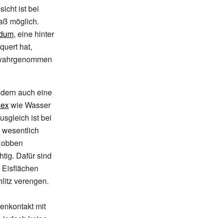
cht ist bei
aß möglich.
idum
, eine hinter
quert hat,
ht wahrgenommen
ondern auch eine
dex
wie Wasser
sgleich ist bei
 wesentlich
 Robben
tig. Dafür sind
 Eisflächen
litz verengen.
enkontakt mit