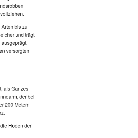
Hundsrobben
vollziehen.
 Arten bis zu
eicher und trägt
 ausgeprägt.
ßen
versorgten
t, als Ganzes
nndarm, der bei
er 200
Metern
rz.
 die
Hoden
der