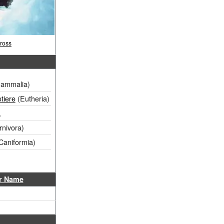
ross
ammalia)
tiere
(Eutheria)
a
nivora)
Caniformia)
er Name
1