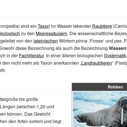
innipedia) sind ein
Taxon
im Wasser lebender
Raubtiere
(Carni
ökologisch
zu den
Meeressäugern
. Die wissenschaftliche Beze
bgeleitet von den
lateinischen
Wörtern
pinna
‚Flosse‘ und
pes
‚F
 Sowohl diese Bezeichnung als auch die Bezeichnung
Wasserr
ch in der
Fachliteratur
. In einer älteren biologischen
Systematik
 den nicht mehr als Taxon anerkannten „
Landraubtieren
“ (Fiss
lt.
e
Robben
telgroße bis große
e Längen zwischen 1,20 und
chen können. Das Gewicht
en den Arten extrem und liegt