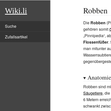
Robben
Wiki.li
Die
Robben
(P
Suche
gehören somit
„Pinnipedia“, a
Zufallsartikel
Flossenfüßer
.
man mitunter au
Wasserraubtiere
gegenübergestel
Anatomi
Robben sind mit
Säugetiere
, di
6
Metern errei
schwankt zwisch