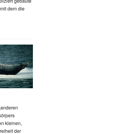
liziert gebaute
 mit dem die
i anderen
körpers
en kleinen,
eiheit der