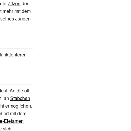
 die
Zitzen
der
ht mehr mit dem
l seines Jungen
unktionieren
ht. An die oft
hl an
Stäbchen
ht ermöglichen,
iiert mit dem
e-Elefanten
ie sich