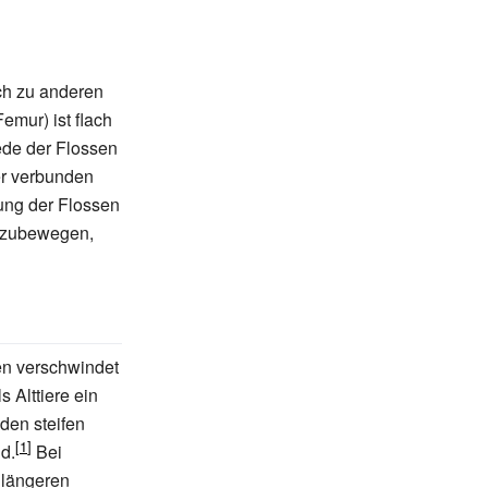
ch zu anderen
emur) ist flach
Jede der Flossen
r verbunden
rung der Flossen
rtzubewegen,
en verschwindet
 Alttiere ein
den steifen
d.
Bei
 längeren