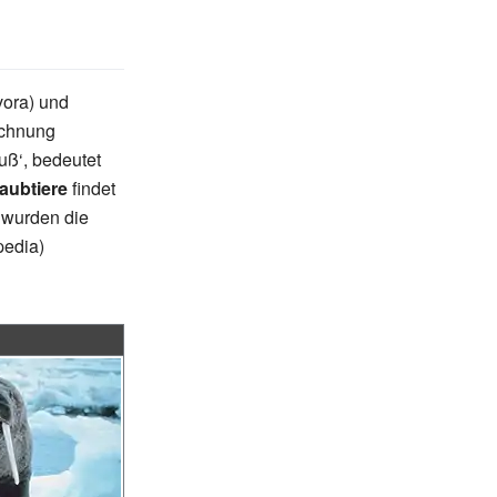
vora) und
ichnung
uß‘, bedeutet
aubtiere
findet
wurden die
ipedia)