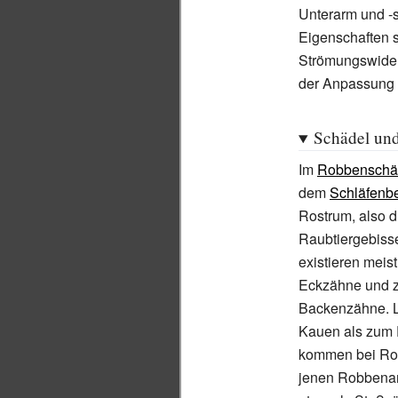
Unterarm und -s
Eigenschaften 
Strömungswider
der Anpassung 
Schädel und
Im
Robbenschä
dem
Schläfenb
Rostrum, also di
Raubtiergebisse
existieren meis
Eckzähne und z
Backenzähne. Le
Kauen als zum 
kommen bei Robb
jenen Robbenar