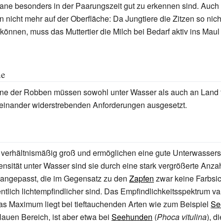
ane besonders in der Paarungszeit gut zu erkennen sind. Auch
 nicht mehr auf der Oberfläche: Da Jungtiere die Zitzen so nic
önnen, muss das Muttertier die Milch bei Bedarf aktiv ins Mau
ne
ne der Robben müssen sowohl unter Wasser als auch an Land f
 einander widerstrebenden Anforderungen ausgesetzt.
verhältnismäßig groß und ermöglichen eine gute Unterwassersic
tensität unter Wasser sind sie durch eine stark vergrößerte Anza
angepasst, die im Gegensatz zu den
Zapfen
zwar keine Farbsic
ntlich lichtempfindlicher sind. Das Empfindlichkeitsspektrum var
s Maximum liegt bei tieftauchenden Arten wie zum Beispiel
Se
blauen Bereich, ist aber etwa bei
Seehunden
(
Phoca vitulina
), d