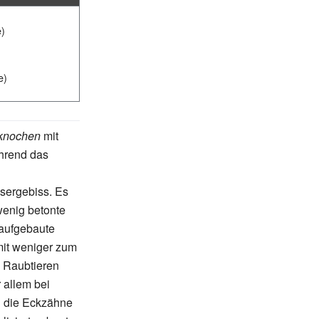
e)
)
e)
lknochen
mit
ährend das
sergebiss. Es
wenig betonte
g aufgebaute
mit weniger zum
 Raubtieren
 allem bei
d die Eckzähne