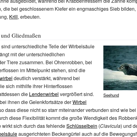
ähne ausgebildet, während bei Krabbenfressern die Zähne komp
, die bei geschlossenem Kiefer ein engmaschiges Sieb bilden,
rung,
Krill
, erbeuten.
e und Gliedmaßen
 sind unterschiedliche Teile der Wirbelsäule
hängt mit der unterschiedlichen
er Tiere zusammen. Bei Ohrenrobben, bei
rflossen im Mittelpunkt stehen, sind die
wirbel
deutlich verstärkt, während bei
 sich mithilfe ihrer Hinterflossen
attdessen die
Lendenwirbel
vergrößert sind.
Seehund
 bei ihnen die
Gelenkfortsätze
der
Wirbel
, so dass diese nicht so starr miteinander verbunden sind wie be
rch diese Flexibilität kommt die große Wendigkeit des Robben
 wirkt sich durch das fehlende
Schlüsselbein
(
Clavicula
) und d
belsäule
ausgerichteten Beckengürtel auch auf die Bewegungsfr