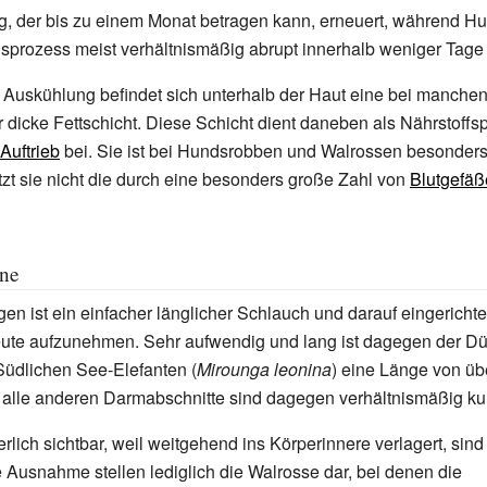
g, der bis zu einem Monat betragen kann, erneuert, während 
prozess meist verhältnismäßig abrupt innerhalb weniger Tage 
Auskühlung befindet sich unterhalb der Haut eine bei manchen
 dicke Fettschicht. Diese Schicht dient daneben als Nährstoffsp
Auftrieb
bei. Sie ist bei Hundsrobben und Walrossen besonders
tzt sie nicht die durch eine besonders große Zahl von
Blutgefä
ane
 ist ein einfacher länglicher Schlauch und darauf eingerichte
eute aufzunehmen. Sehr aufwendig und lang ist dagegen der Dü
üdlichen See-Elefanten (
Mirounga leonina
) eine Länge von üb
 alle anderen Darmabschnitte sind dagegen verhältnismäßig ku
rlich sichtbar, weil weitgehend ins Körperinnere verlagert, sind
Ausnahme stellen lediglich die Walrosse dar, bei denen die