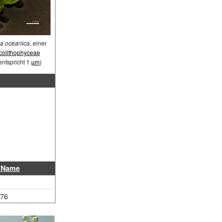
sa
oceanica
, einer
colithophyceae
ntspricht 1
µm
)
r Name
976