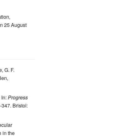
tion,
on 25 August
, G. F.
llen,
 In:
Progress
347. Bristol:
ecular
 in the