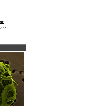
rin
-
 der