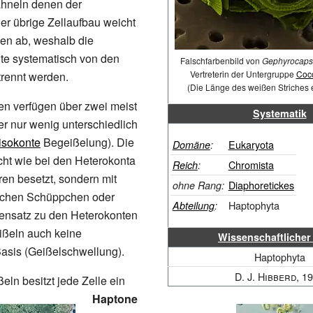
ähneln denen der
der übrige Zellaufbau weicht
en ab, weshalb die
te systematisch von den
Falschfarbenbild von
Gephyrocap
Vertreterin der Untergruppe
Coc
trennt werden.
(Die Länge des weißen Striches e
en verfügen über zwei meist
Systematik
er nur wenig unterschiedlich
isokonte
Begeißelung). Die
Eukaryota
Domäne
:
cht wie bei den Heterokonta
Chromista
Reich
:
en besetzt, sondern mit
Diaphoretickes
ohne
Rang:
schen Schüppchen oder
Haptophyta
Abteilung
:
ensatz zu den Heterokonten
ißeln auch keine
Wissenschaftliche
asis (Geißelschwellung).
Haptophyta
D. J. Hibberd
, 1
ln besitzt jede Zelle ein
Haptone