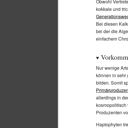
Obwohl Vertret
kokkale und tri
Generationswe
Bei diesen Kal
bei der die Alg
einfachem Chro
Vorkomm
Nur wenige Art
können in sehr
bilden. Somit s
Primärproduzen
allerdings in d
kosmopolitisch 
Produzenten v
Haptophyten tre