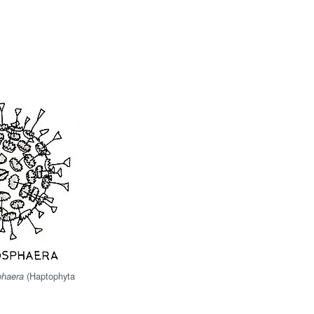
(Haptophyta
phaera