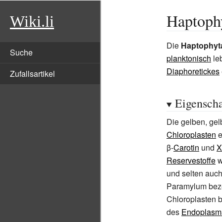
Haptoph
Wiki.li
Die
Haptophyt
Suche
planktonisch
le
Diaphoretickes
Zufallsartikel
Eigenscha
Die gelben, ge
Chloroplasten
e
β-
Carotin
und
X
Reservestoffe
w
und selten auc
Paramylum beze
Chloroplasten b
des
Endoplasma