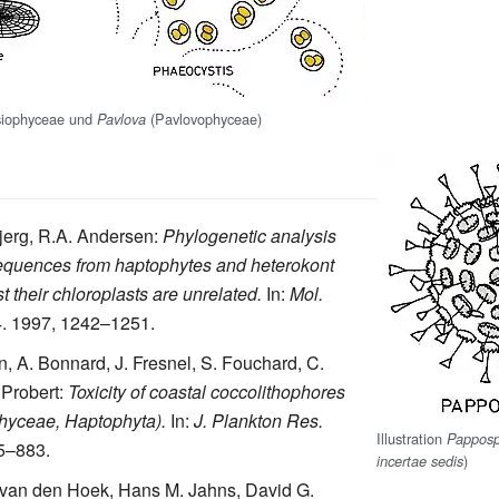
esiophyceae und
(Pavlovophyceae)
Pavlova
jerg, R.A. Andersen:
Phylogenetic analysis
sequences from haptophytes and heterokont
 their chloroplasts are unrelated.
In:
Mol.
. 1997, 1242–1251.
, A. Bonnard, J. Fresnel, S. Fouchard, C.
. Probert:
Toxicity of coastal coccolithophores
hyceae, Haptophyta).
In:
J. Plankton Res.
Illustration
Pappos
5–883.
)
incertae sedis
 van den Hoek, Hans M. Jahns, David G.