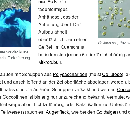
ma
. Es ist ein
fadenförmiges
Anhängsel, das der
Anheftung dient. Der
Aufbau ähnelt
oberflächlich dem einer
sp.,
Pavlo
Pavlova
Geißel, im Querschnitt
lüte vor der Küste
befinden sich jedoch 6 oder 7 sichelförmig 
acht Türkisfärbung
Mikrotubuli
.
d außen mit Schuppen aus
Polysacchariden
(meist
Cellulose
), d
t und anschließend an der Zelloberfläche abgelagert werden, b
ithales sind die äußeren Schuppen verkalkt und werden
Cocco
r Coccolithen ist bislang nur unzureichend bekannt. Vermutet w
triebsregulation, Lichtzuführung oder Kalzifikation zur Unterstü
. Teilweise ist auch ein
Augenfleck
, wie bei den
Goldalgen
und 