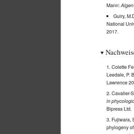
Mann:
Algen
Guiry, M.
National Univ
2017.
Nachweis
Colette Fe
Leedale, P. 
Lawrence 2
Cavalier-S
in phycologic
Bipress Ltd.
Fujiwara, 
phylogeny of