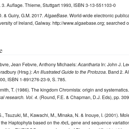
. 3. Auflage. Thieme, Stuttgart 1993, ISBN 3-13-551103-0
D. & Guiry, G.M. 2017.
AlgaeBase
. World-wide electronic publica
ersity of Ireland, Galway.
http://www.algaebase.org
; searched 
e
bvre, Jean Febvre, Anthony Michaels:
Acantharia
In:
John J. Lee
Bradbury (Hrsg.)
:
An Illustrated Guide to the Protozoa
.
Band
2
. A
000,
ISBN 1-891276-23-9
,
S.
785
.
mith, T. (1986). The kingdom Chromista: origin and systematics.
al research. Vol. 4
. (Round, F.E. & Chapman, D.J. Eds), pp. 309-
S., Tsuzuki, M., Kawachi, M., Minaka, N. & Inouye, I. (2001). Mol
 the Haptophyta based on the
rbc
L gene and sequence variation