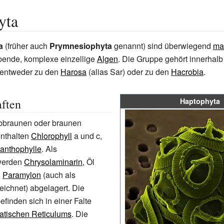
yta
a
(früher auch
Prymnesiophyta
genannt) sind überwiegend
ma
bende, komplexe einzellige
Algen
. Die Gruppe gehört innerhalb
entweder zu den
Harosa
(alias Sar) oder zu den
Hacrobia
.
ften
Haptophyta
lbbraunen oder braunen
nthalten
Chlorophyll
a und c,
anthophylle
. Als
erden
Chrysolaminarin
, Öl
h
Paramylon
(auch als
ichnet) abgelagert. Die
efinden sich in einer Falte
tischen Reticulums
. Die