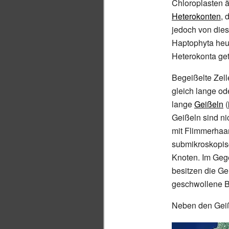
Chloroplasten 
Heterokonten
, 
jedoch von dies
Haptophyta heu
Heterokonta ge
Begeißelte Zell
gleich lange od
lange
Geißeln
(
Geißeln sind ni
mit Flimmerhaar
submikroskopi
Knoten. Im Geg
besitzen die Ge
geschwollene B
Neben den Geiße