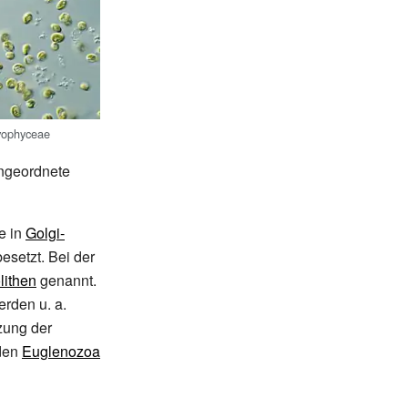
vophyceae
angeordnete
ie in
Golgi-
esetzt. Bei der
lithen
genannt.
erden u.
a.
tzung der
den
Euglenozoa