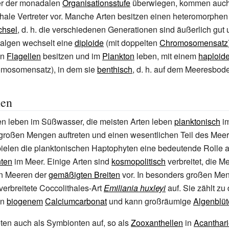
er der monadalen
Organisationsstufe
überwiegen, kommen auch
chale Vertreter vor. Manche Arten besitzen einen heteromorphen
chsel
, d.
h. die verschiedenen Generationen sind äußerlich gut 
kalgen wechselt eine
diploide
(mit doppelten
Chromosomensatz
en
Flagellen
besitzen und im
Plankton
leben, mit einem
haploid
mosomensatz), in dem sie
benthisch
, d.
h. auf dem Meeresbode
en
en leben im Süßwasser, die meisten Arten leben
planktonisch
im
 großen Mengen auftreten und einen wesentlichen Teil des Mee
pielen die planktonischen Haptophyten eine bedeutende Rolle a
ten
im Meer. Einige Arten sind
kosmopolitisch
verbreitet, die M
en Meeren der
gemäßigten Breiten
vor. In besonders großen Meng
verbreitete Coccolithales-Art
Emiliania huxleyi
auf. Sie zählt zu
on
biogenem
Calciumcarbonat
und kann großräumige
Algenblü
ten auch als Symbionten auf, so als
Zooxanthellen
in
Acanthar