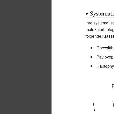
Systemat
Ihre systematis
molekularbiolo
folgende Klasse
Coccolit
Pavlovop
Haptophy