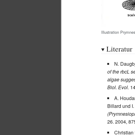
Illustration Prymn
Literatur
N. Daugb
of the rbcL 
algae suggest
Biol. Evol.
14
A. Houdan
Billard und I
(Prymnesiop
26. 2004, 87
Christian