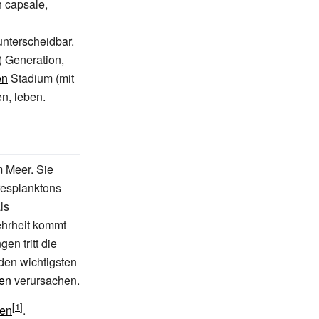
 capsale,
unterscheidbar.
) Generation,
en
Stadium (mit
n, leben.
 Meer. Sie
resplanktons
ls
ehrheit kommt
en tritt die
 den wichtigsten
ten
verursachen.
ien
.