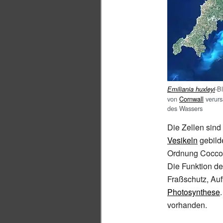
-B
Emiliania huxleyi
von
Cornwall
verurs
des Wassers
Die Zellen sin
Vesikeln
gebilde
Ordnung Coccol
Die Funktion de
Fraßschutz, Auf
Photosynthese
vorhanden.