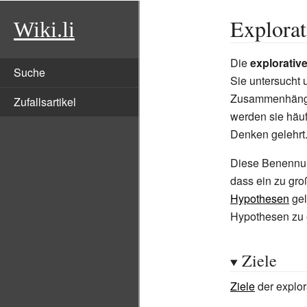
Explorat
Wiki.li
Die
explorativ
Suche
Sie untersucht 
Zusammenhänge 
Zufallsartikel
werden sie häufi
Denken gelehrt
Diese Benennu
dass ein zu gro
Hypothesen
gel
Hypothesen zu 
Ziele
Ziele
der explora