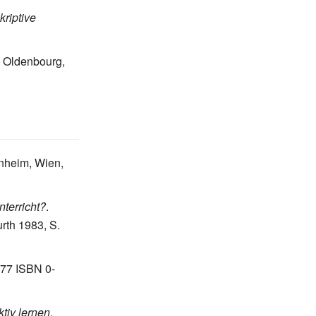
riptive
Oldenbourg,
nheim, Wien,
terricht?
.
urth 1983, S.
977 ISBN 0-
ktiv lernen
,