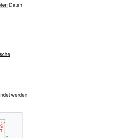
eten
Daten
u
ische
endet werden,