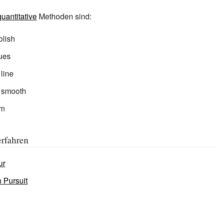
quantitative
Methoden sind:
olish
lues
 line
t smooth
am
erfahren
ur
n Pursuit