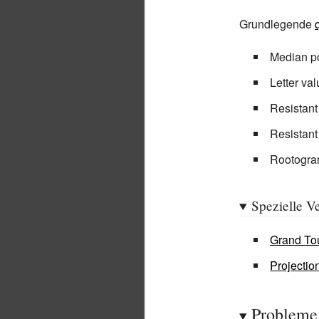
Grundlegende
Median p
Letter va
Resistant
Resistan
Rootogr
Spezielle V
Grand To
Projectio
Probleme