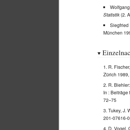
Wolfgang
Statistik
(2. 
Siegfried
München 199
Einzelna
R. Fischer
Zürich 1989,
R. Biehler
In
: Beiträge
72–75
Tukey, J. 
201-07616-0
D. Vogel, 