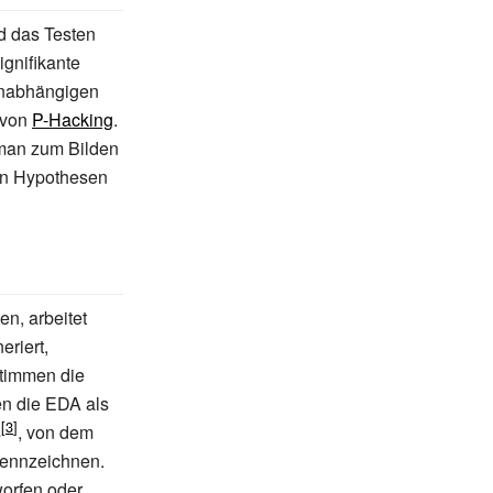
d das Testen
ignifikante
unabhängigen
 von
P-Hacking
.
 man zum Bilden
en Hypothesen
n, arbeitet
eriert,
timmen die
en die EDA als
s
, von dem
 kennzeichnen.
orfen oder