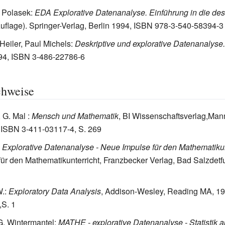
 Polasek:
EDA Explorative Datenanalyse. Einführung in die desk
Auflage). Springer-Verlag, Berlin 1994, ISBN 978-3-540-58394-3
 Heiler, Paul Michels:
Deskriptive und explorative Datenanalyse.
4, ISBN 3-486-22786-6
chweise
, G. Mal
:
Mensch und Mathematik
, BI Wissenschaftsverlag,Man
 ISBN 3-411-03117-4, S. 269
:
Explorative Datenanalyse - Neue Impulse für den Mathematikun
 für den Mathematikunterricht, Franzbecker Verlag, Bad Salzdetf
W.:
Exploratory Data Analysis
, Addison-Wesley, Reading MA, 1
,S. 1
G. Wintermantel:
MATHE - explorative Datenanalyse - Statistik a