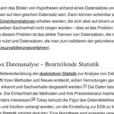
kann das Bilden von Hypothesen anhand eines Datensatzes un
sen auf dem gleichen Datensatz sein. Dann können
scheinbar
s
Scheinkorrelationen
erhalten werden, die sich aber auf einem 
elben Sachverhalt nicht zeigen würden – dies ist das Problem
 diesem Problem ist das strikte Trennen von Datensätzen, die
 nutzt und Datensätzen, die man zum validieren der gefunden
reuzvalidierungsverfahren
).
ve Datenanalyse – Beurteilende Statistik
Weiterentwicklung der
deskriptiven Statistik
zur Analyse von Date
Mit ihren Methoden soll Neues entdeckt, sollen Vermutungen gen
erkannt und Sachverhalte dargestellt werden.
Die Daten bes
. Die Einfachheit der Methoden und ihre Praxisrelevanz mach
nders interessant.
Tukey benutzt die Figur des Datendetektiv
m und Intuition verlangt werden, um die Einstellung zur EDA zu
 Statistik
arbeitet deduktiv: Eine
Hypothese
wird entweder verw