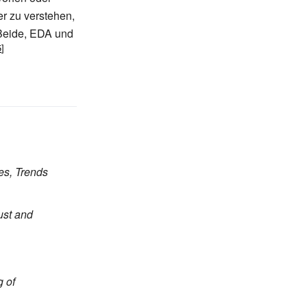
er zu verstehen,
eide, EDA und
es, Trends
ust and
 of