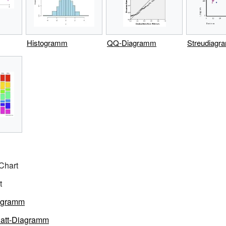
Histogramm
QQ-Diagramm
Streudiag
 Chart
t
agramm
att-Diagramm