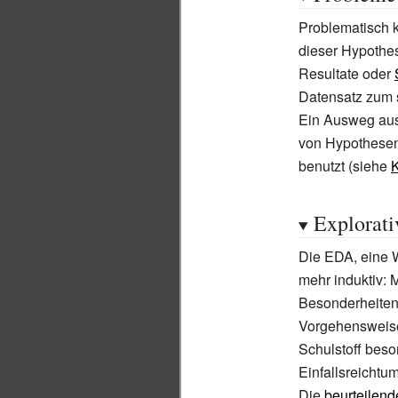
Problematisch 
dieser Hypothe
Resultate oder
Datensatz zum s
Ein Ausweg aus
von Hypothesen
benutzt (siehe
K
Explorati
Die EDA, eine 
mehr induktiv: 
Besonderheiten 
Vorgehensweise
Schulstoff beso
Einfallsreichtu
Die
beurteilende