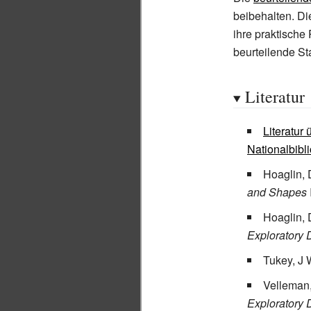
beibehalten. Di
ihre praktische
beurteilende Sta
Literatur
Literatur
Nationalbibl
Hoaglin,
and Shapes
Hoaglin, 
Exploratory 
Tukey, J
Velleman,
Exploratory 