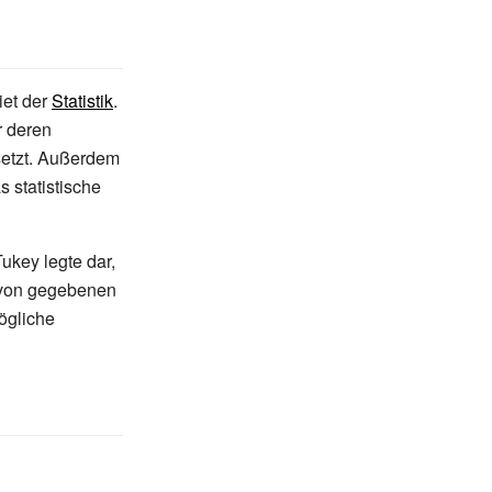
iet der
Statistik
.
r deren
etzt. Außerdem
s statistische
ukey legte dar,
n von gegebenen
ögliche