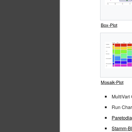
Box-Plot
Mosaik-Plot
MultiVari
Run Char
Paretodi
Stamm-Bl