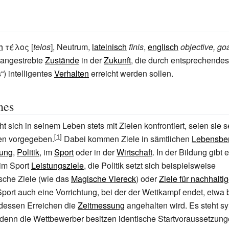
h
τέλος
[
telos
], Neutrum,
lateinisch
finis
,
englisch
objective, goa
angestrebte
Zustände
in der
Zukunft
, die durch entsprechendes
s“) intelligentes
Verhalten
erreicht werden sollen.
nes
 sich in seinem Leben stets mit Zielen konfrontiert, seien sie s
en vorgegeben.
Dabei kommen Ziele in sämtlichen
Lebensbe
dung
,
Politik
, im
Sport
oder in der
Wirtschaft
. In der Bildung gibt 
 im Sport
Leistungsziele
, die Politik setzt sich beispielsweise
ische Ziele (wie das
Magische Viereck
) oder
Ziele für nachhalti
 Sport auch eine Vorrichtung, bei der der Wettkampf endet, etwa
 dessen Erreichen die
Zeitmessung
angehalten wird. Es steht sy
 denn die Wettbewerber besitzen identische Startvoraussetzun