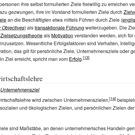
ersonen ihre selbst formulierten Ziele freiwillig zu erreichen v
zu gezwungen, ihre im Vorstand formulierten Ziele durch
Ziel
ele
an die Beschäftigten etwa mittels Führen durch Ziele (
engli
 Objectives
) als
transaktionale Führung
weiterzugeben. Die Zie
r
Zielsetzungstheorie
als
Motivation
verstanden werden, sich für 
einzusetzen. Wesentliche Erfolgsfaktoren sind Verhalten, Intelli
ation, das gilt für persönliche Ziele, Unternehmensziele oder ge
in Ziel erreicht, spricht man vom
Erfolg
.
irtschaftslehre
:
Unternehmensziel
wirtschaftslehre wird zwischen Unternehmenszielen,
beispiel
sozialen und ökologischen Zielen, und persönlichen Zielen de
ele sind Maßstäbe, an denen unternehmerisches Handeln ge