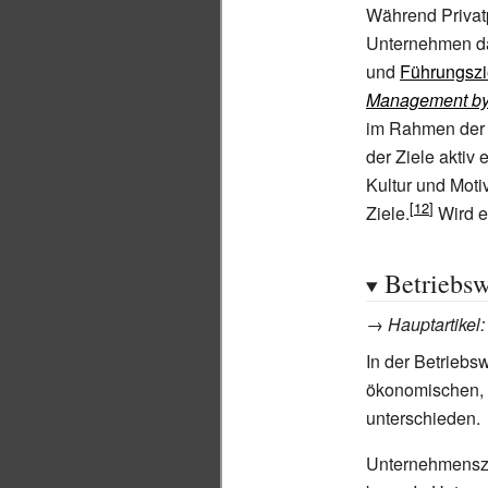
Während Privatp
Unternehmen da
und
Führungszi
Management by
im Rahmen de
der Ziele aktiv 
Kultur und Motiv
Ziele.
Wird e
Betriebsw
→
Hauptartikel
In der Betriebs
ökonomischen, 
unterschieden.
Unternehmenszi