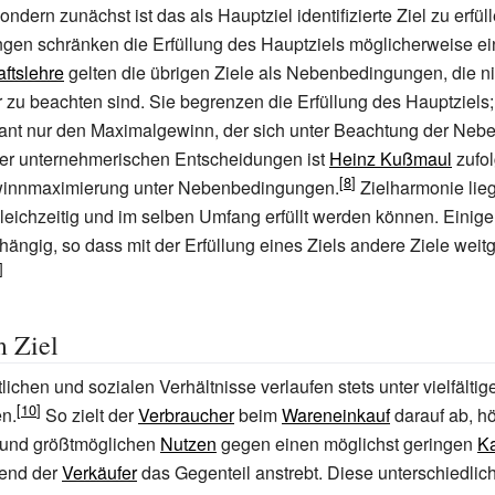
sondern zunächst ist das als Hauptziel identifizierte Ziel zu erfül
en schränken die Erfüllung des Hauptziels möglicherweise ein
aftslehre
gelten die übrigen Ziele als Nebenbedingungen, die nich
er zu beachten sind. Sie begrenzen die Erfüllung des Hauptziels;
ant nur den Maximalgewinn, der sich unter Beachtung der Ne
ler unternehmerischen Entscheidungen ist
Heinz Kußmaul
zufol
ewinnmaximierung unter Nebenbedingungen.
Zielharmonie lieg
leichzeitig und im selben Umfang erfüllt werden können. Einige
ängig, so dass mit der Erfüllung eines Ziels andere Ziele weit
 Ziel
lichen und sozialen Verhältnisse verlaufen stets unter vielfältig
en.
So zielt der
Verbraucher
beim
Wareneinkauf
darauf ab, h
und größtmöglichen
Nutzen
gegen einen möglichst geringen
Ka
rend der
Verkäufer
das Gegenteil anstrebt. Diese unterschiedlic