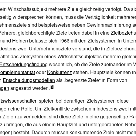
 ein Wirtschaftssubjekt mehrere Ziele gleichzeitig verfolgt. Da s
seitig widersprechen können, muss die Verträglichkeit mehrerer
ehmensziele sind beispielsweise neben Gewinnmaximierung 
Mehrere, gleichberechtigte Ziele treten dabei in eine
Zielbezieh
mund Heinen
befasste sich 1966 mit den Zielsystemen in Unte
ndestens zwei Unternehmensziele verstand, die in Zielbeziehu
ltet das Zielsystem eines Wirtschaftssubjektes mehrere gleich
Entscheidungsfindung
wesentlich, ob die Ziele zueinander im Ve
omplementarität
oder
Konkurrenz
stehen. Hauptziele können in
en
Entscheidungsmodellen
als „begrenzte Ziele“ in Form von
ngen
angesetzt werden.
ftswissenschaften
spielen bei derartigen Zielsystemen diese
en eine Rolle. Um Zielkonflikte zwischen mindestens zwei mi
 Zielen zu vermeiden, sind diese Ziele in eine gegenseitige
Ra
 zu bringen, die aus einem Hauptziel und untergeordneten Neb
gen) besteht. Dadurch müssen konkurrierende Ziele nicht mehr