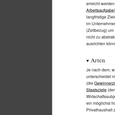
erreicht werden 
Arbeitsaufgabe
langfristige Zie
im Unternehmen
(Zeitbezug) um
nicht zu abstra
ausrichten kön
Arten
Je nach dem, 
unterscheidet 
(die
Gewinnerzi
Staatsziele
(de
Wirtschaftssubj
ein möglichst 
Privathaushalt z