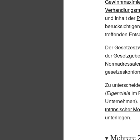
Gewinnmaximi
Verhandlungsm
und Inhalt der
P
berücksichtige
treffenden Entsc
Der Gesetzeszw
der
Gesetzgebe
Normadressate
gesetzeskonfo
Zu unterscheide
(
Eigenziele
im P
Unternehmen). P
intrinsischer Mo
unterliegen.
Mehrere 