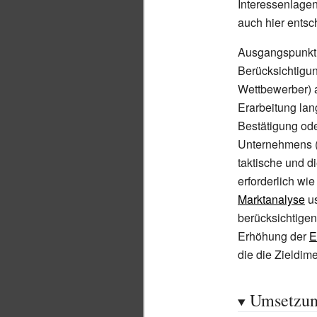
Interessenlagen
auch hier entsc
Ausgangspunkt is
Berücksichtigu
Wettbewerber) a
Erarbeitung lan
Bestätigung ode
Unternehmens 
taktische und d
erforderlich wie
Marktanalyse
us
berücksichtigen
Erhöhung der
E
die die Zieldim
Umsetzun