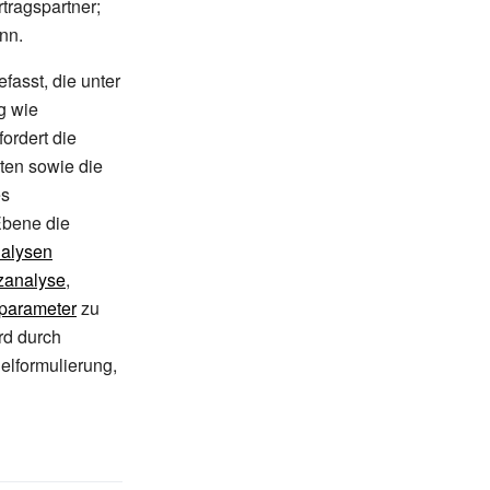
tragspartner;
nn.
efasst, die unter
g wie
ordert die
iten sowie die
es
 Ebene die
alysen
zanalyse
,
parameter
zu
rd durch
ielformulierung,