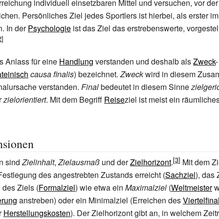
erreichung individuell einsetzbaren Mittel und versuchen, vor de
ichen. Persönliches Ziel jedes Sportlers ist hierbei, als erster i
n. In der
Psychologie
ist das Ziel das erstrebenswerte, vorgestel
ls Anlass für eine
Handlung
verstanden und deshalb als
Zweck
-
ateinisch
causa finalis
) bezeichnet.
Zweck
wird in diesem Zusa
inalursache verstanden.
Final
bedeutet in diesem Sinne
zielgeri
r
zielorientiert
. Mit dem Begriff
Reise
ziel ist meist ein räumliche
nsionen
n sind
Zielinhalt
,
Zielausmaß
und der
Zielhorizont
.
Mit dem Zie
Festlegung des angestrebten Zustands erreicht (
Sachziel
), das
des Ziels (
Formalziel
) wie etwa ein
Maximalziel
(
Weltmeister
w
erung
anstreben) oder ein Minimalziel (Erreichen des
Viertelfina
r
Herstellungskosten
). Der Zielhorizont gibt an, in welchem Zeit