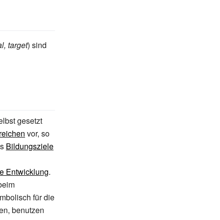
l, target
) sind
elbst gesetzt
reichen
vor, so
es
Bildungsziele
ge Entwicklung
.
 beim
mbolisch für die
gen, benutzen