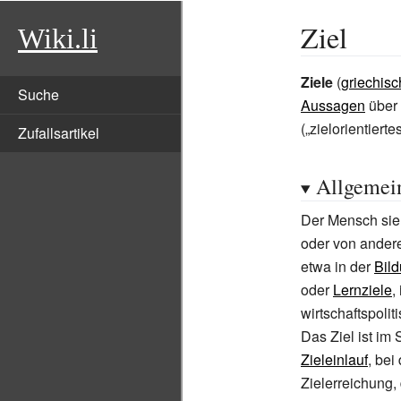
Ziel
Wiki.li
Ziele
(
griechisc
Suche
Aussagen
über 
(„zielorientierte
Zufallsartikel
Allgemei
Der Mensch sieht
oder von ander
etwa in der
Bil
oder
Lernziele
,
wirtschaftspolit
Das Ziel ist im
Zieleinlauf
, bei
Zielerreichung,