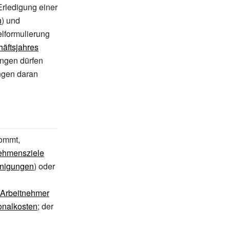
 Erledigung einer
n
) und
ielformulierung
äftsjahres
ungen dürfen
ngen daran
kommt,
ehmensziele
inigungen
) oder
Arbeitnehmer
onalkosten
; der