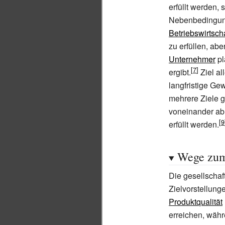
erfüllt werden, 
Nebenbedingung
Betriebswirtsch
zu erfüllen, ab
Unternehmer
pl
ergibt.
Ziel al
langfristige G
mehrere Ziele g
voneinander abh
erfüllt werden.
Wege zum
Die gesellschaft
Zielvorstellung
Produktqualität
erreichen, wäh