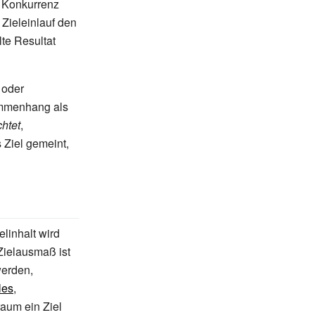
r Konkurrenz
m Zieleinlauf den
lte Resultat
 oder
mmenhang als
chtet
,
s Ziel gemeint,
linhalt wird
 Zielausmaß ist
erden,
les
,
raum ein Ziel