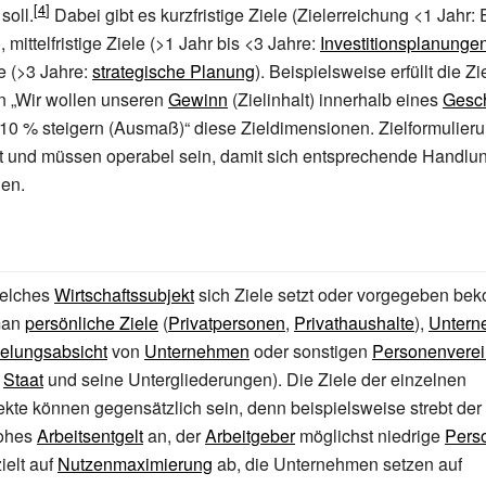
soll.
Dabei gibt es kurzfristige Ziele (Zielerreichung <1 Jahr:
), mittelfristige Ziele (>1 Jahr bis <3 Jahre:
Investitionsplanunge
le (>3 Jahre:
strategische Planung
). Beispielsweise erfüllt die Z
 „Wir wollen unseren
Gewinn
(Zielinhalt) innerhalb eines
Gesch
 10
% steigern (Ausmaß)“ diese Zieldimensionen. Zielformulier
kt und müssen operabel sein, damit sich entsprechende Handlu
nen.
welches
Wirtschaftssubjekt
sich Ziele setzt oder vorgegeben be
man
persönliche Ziele
(
Privatpersonen
,
Privathaushalte
),
Untern
elungsabsicht
von
Unternehmen
oder sonstigen
Personenvere
r
Staat
und seine Untergliederungen). Die Ziele der einzelnen
ekte können gegensätzlich sein, denn beispielsweise strebt der
hohes
Arbeitsentgelt
an, der
Arbeitgeber
möglichst niedrige
Pers
ielt auf
Nutzenmaximierung
ab, die Unternehmen setzen auf