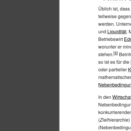
Üblich ist, dass
teilweise gegen
werden. Untern
und
Liquidität
. 
Betriebswirt
Ed
worunter er mi
stehen.
Beinha
so ist es für die
oder partieller
K
mathematisch
Nebenbedingu
In den
Wirtscha
Nebenbedingung
konkurrierenden
(
Zielhierarchie
)
(Nebenbedingun