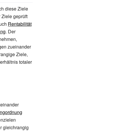
ich diese Ziele
 Ziele geprüft
auch
Rentabilität
ung
. Der
rnehmen,
ngen zueinander
rangige Ziele,
rhältnis totaler
teinander
ngordnung
enzielen
 gleichrangig