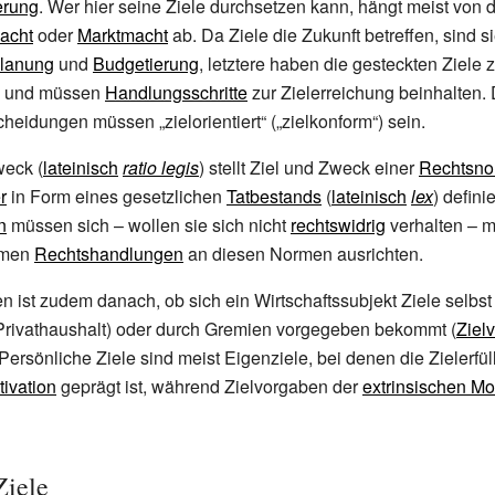
erung
. Wer hier seine Ziele durchsetzen kann, hängt meist von
acht
oder
Marktmacht
ab. Da Ziele die Zukunft betreffen, sind 
lanung
und
Budgetierung
, letztere haben die gesteckten Ziele 
n und müssen
Handlungsschritte
zur Zielerreichung beinhalten. 
heidungen müssen „zielorientiert“ („zielkonform“) sein.
eck (
lateinisch
ratio legis
) stellt Ziel und Zweck einer
Rechtsno
r
in Form eines gesetzlichen
Tatbestands
(
lateinisch
lex
) definie
n
müssen sich – wollen sie sich nicht
rechtswidrig
verhalten – mi
rmen
Rechtshandlungen
an diesen Normen ausrichten.
n ist zudem danach, ob sich ein Wirtschaftssubjekt Ziele selbst 
rivathaushalt) oder durch Gremien vorgegeben bekommt (
Ziel
ersönliche Ziele sind meist Eigenziele, bei denen die Zielerfü
tivation
geprägt ist, während Zielvorgaben der
extrinsischen Mo
Ziele