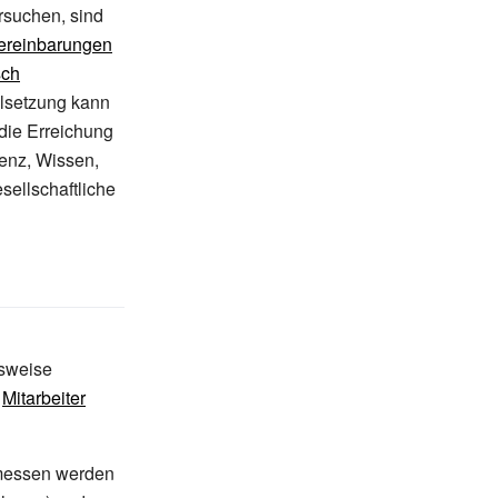
ersuchen, sind
vereinbarungen
sch
lsetzung kann
die Erreichung
genz, Wissen,
sellschaftliche
sweise
r
Mitarbeiter
messen werden