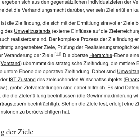
 ergeben sich aus den gegensätzlichen Individualzielen der Ver
heidet die Verhandlungsmacht darüber, wer sein Ziel erfüllen ka
t die Zielfindung, die sich mit der Ermittlung sinnvoller Ziele b
ng des
Umweltzustands
(externe Einflüsse auf die Zielerreichun
uch realisierbar sind. Der komplexe Prozess der Zielfindung erf
gfristig angestrebter Ziele, Prüfung der Realisierungsmöglichke
r Veränderung der Ziele.
Die oberste
Hierarchie
-Ebene ein
(
Vorstand
) übernimmt die strategische Zielfindung, die mittlere
ie untere Ebene die operative Zielfindung. Dabei sind
Umweltan
 der
IST-Zustand
des zielsuchenden Wirtschaftssubjekts (
Finan
w.), grobe Zielvorstellungen sind dabei hilfreich. Es sind
Daten
, die die Zielerfüllung beeinflussen (die Gewinnmaximierung wi
rtragsteuern
beeinträchtigt). Stehen die Ziele fest, erfolgt eine Z
ensionen zu berücksichtigen hat.
g der Ziele