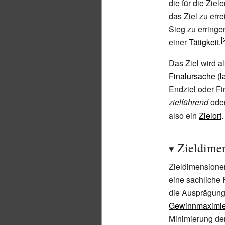
die für die Ziel
das Ziel zu erre
Sieg zu erringe
einer
Tätigkeit
.
Das Ziel wird a
Finalursache
(
l
Endziel oder F
zielführend
ode
also ein
Zielort
.
Zieldime
Zieldimensione
eine sachliche 
die Ausprägung 
Gewinnmaximi
Minimierung de