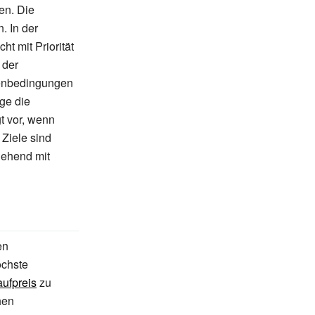
len. Die
. In der
t mit Priorität
 der
benbedingungen
ge die
t vor, wenn
 Ziele sind
gehend mit
en
öchste
ufpreis
zu
hen