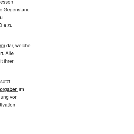
 dessen
sie Gegenstand
zu
Die zu
rm
dar, welche
rt. Alle
t ihren
setzt
vorgaben
im
llung von
tivation