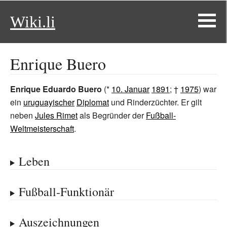
Wiki.li
Enrique Buero
Enrique Eduardo Buero
(*
10. Januar
1891
; †
1975
) war
ein
uruguayischer
Diplomat
und Rinderzüchter. Er gilt
neben
Jules Rimet
als Begründer der
Fußball-
Weltmeisterschaft
.
Leben
Fußball-Funktionär
Auszeichnungen