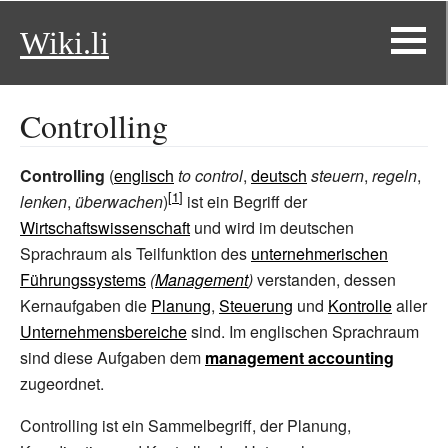
Wiki.li
Controlling
Controlling
(
englisch
to control
,
deutsch
steuern
,
regeln
,
lenken
,
überwachen
)
ist ein Begriff der
Wirtschaftswissenschaft
und wird im deutschen
Sprachraum als Teilfunktion des
unternehmerischen
Führungssystems
(
Management
)
verstanden, dessen
Kernaufgaben die
Planung
,
Steuerung
und
Kontrolle
aller
Unternehmensbereiche
sind. Im englischen Sprachraum
sind diese Aufgaben dem
management accounting
zugeordnet.
Controlling ist ein Sammelbegriff, der Planung,