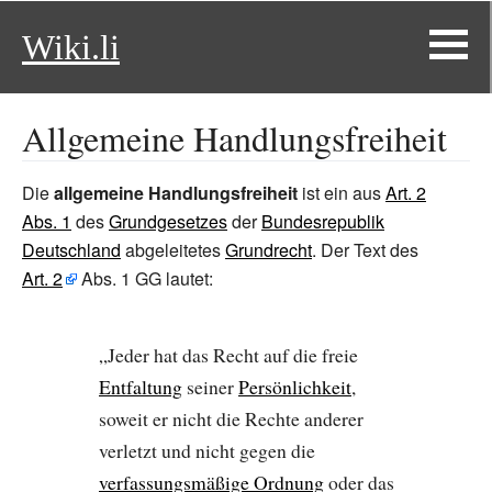
Wiki.li
Allgemeine Handlungsfreiheit
Die
allgemeine Handlungsfreiheit
ist ein aus
Art.
2
Abs.
1
des
Grundgesetzes
der
Bundesrepublik
Deutschland
abgeleitetes
Grundrecht
. Der Text des
Art.
2
Abs.
1 GG lautet:
„Jeder hat das Recht auf die freie
Entfaltung
seiner
Persönlichkeit
,
soweit er nicht die Rechte anderer
verletzt und nicht gegen die
verfassungsmäßige Ordnung
oder das