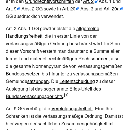
er in den
Grundrechtsvorschriften
der
Art.
2
Abs.
1 und
Art.
9
Abs.
2 GG sowie in
Art.
20
Abs.
3 und
Art.
20a
GG ausdrücklich verwendet.
Art.
2 Abs.
1 GG gewährleistet die
allgemeine
Handlungsfreiheit
, die in erster Linie von der
verfassungsmäßigen Ordnung beschränkt wird. Im Sinn
dieser Vorschrift versteht man darunter die Summe aller
formell und materiell
rechtmäßigen
Rechtsnormen
, also
die gesamte Normenpyramide von verfassungsgemäßen
Bundesgesetzen
bis hinunter zu verfassungsgemäßen
Gemeinde
satzungen
. Die
Leitentscheidung
zu dieser
Auslegung ist das sogenannte
Elfes-Urteil
des
Bundesverfassungsgerichts
.
Art.
9 GG verbürgt die
Vereinigungsfreiheit
. Eine ihrer
Schranken ist die verfassungsmäßige Ordnung. Damit ist
hier wegen der sachlichen Zusammengehörigkeit mit