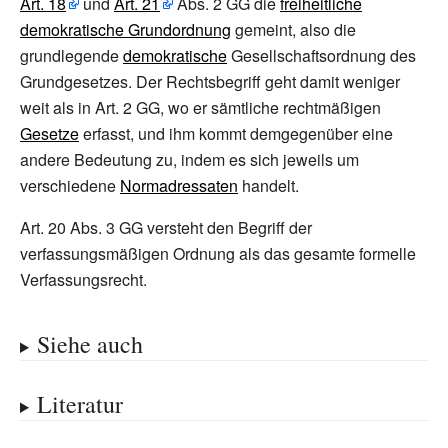
Art.
18
und
Art.
21
Abs.
2 GG die
freiheitliche
demokratische Grundordnung
gemeint, also die
grundlegende
demokratische
Gesellschaftsordnung des
Grundgesetzes. Der Rechtsbegriff geht damit weniger
weit als in Art.
2 GG, wo er sämtliche rechtmäßigen
Gesetze
erfasst, und ihm kommt demgegenüber eine
andere Bedeutung zu, indem es sich jeweils um
verschiedene
Normadressaten
handelt.
Art.
20 Abs.
3 GG versteht den Begriff der
verfassungsmäßigen Ordnung als das gesamte formelle
Verfassungsrecht.
Siehe auch
Literatur