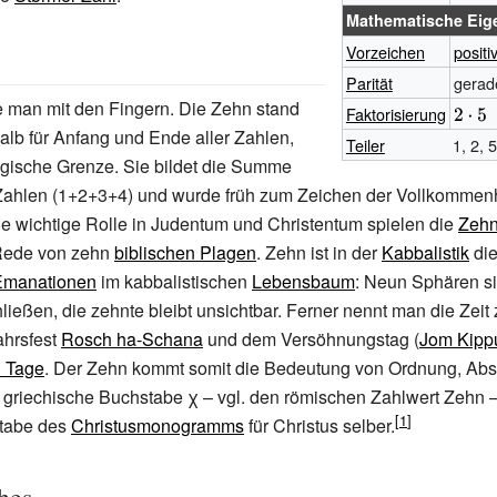
Mathematische Eig
Vorzeichen
positi
Parität
gerad
te man mit den Fingern. Die Zehn stand
Faktorisierung
{\disp
lb für Anfang und Ende aller Zahlen,
2\cdot
Teiler
1, 2, 
agische Grenze. Sie bildet die Summe
r Zahlen (1+2+3+4) und wurde früh zum Zeichen der Vollkommen
e wichtige Rolle in Judentum und Christentum spielen die
Zehn
 Rede von zehn
biblischen Plagen
. Zehn ist in der
Kabbalistik
die
Emanationen
im kabbalistischen
Lebensbaum
: Neun Sphären si
ließen, die zehnte bleibt unsichtbar. Ferner nennt man die Zei
ahrsfest
Rosch ha-Schana
und dem Versöhnungstag (
Jom Kipp
n Tage
. Der Zehn kommt somit die Bedeutung von Ordnung, Abso
er griechische Buchstabe χ – vgl. den römischen Zahlwert Zehn –
stabe des
Christusmonogramms
für Christus selber.