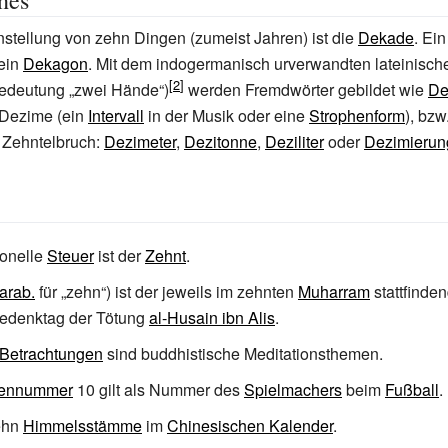
hes
tellung von zehn Dingen (zumeist Jahren) ist die
Dekade
. Ei
 ein
Dekagon
. Mit dem indogermanisch urverwandten lateinisc
bedeutung „zwei Hände“)
werden Fremdwörter gebildet wie
De
 Dezime (ein
Intervall
in der Musik oder eine
Strophenform
), bz
 Zehntelbruch:
Dezimeter
,
Dezitonne
,
Deziliter
oder
Dezimierun
ionelle
Steuer
ist der
Zehnt
.
arab.
für „zehn“) ist der jeweils im zehnten
Muharram
stattfinde
denktag der Tötung
al-Husain ibn Alis
.
Betrachtungen
sind buddhistische Meditationsthemen.
ennummer
10 gilt als Nummer des
Spielmachers
beim
Fußball
.
ehn
Himmelsstämme
im
Chinesischen Kalender
.