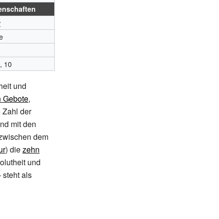
enschaften
v
e
laystyle
 5}
5, 10
heit und
 Gebote
,
 Zahl der
nd mit den
t zwischen dem
ur
) die
zehn
lutheit und
 steht als