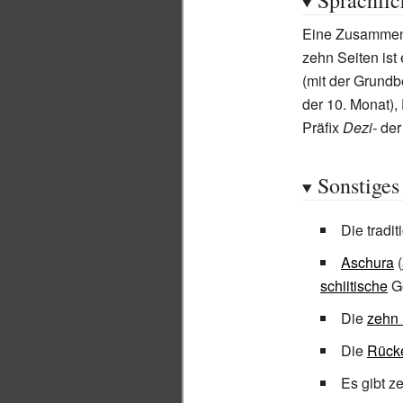
Sprachlic
Eine Zusammens
zehn Seiten ist
(mit der Grund
der 10. Monat),
Präfix
Dezi-
der
Sonstiges
Die tradit
Aschura
(
schiitische
Ge
Die
zehn 
Die
Rück
Es gibt z