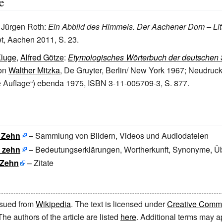
e
 Jürgen Roth:
Ein Abbild des Himmels. Der Aachener Dom – Litu
, Aachen 2011, S. 23.
Kluge
,
Alfred Götze
:
Etymologisches Wörterbuch der deutschen
von
Walther Mitzka
, De Gruyter, Berlin/ New York 1967; Neudruck
 Auflage“) ebenda 1975, ISBN 3-11-005709-3, S. 877.
: Zehn
– Sammlung von Bildern, Videos und Audiodateien
: zehn
– Bedeutungserklärungen, Wortherkunft, Synonyme, Ü
 Zehn
– Zitate
issued from
Wikipedia
. The text is licensed under
Creative Common
 The authors of the article are listed
here
. Additional terms may ap