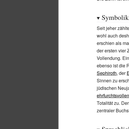
Symbolik
Seit jeher zähl
wohl auch desha
erschien als m
der ersten vie
Vollendung. Ein
ebenso ist die
Sephiroth
, der
Sinnen zu ersch
jüdischen Neuj
ehrfurchtsvolle
Totalität zu. D
zentraler Buch