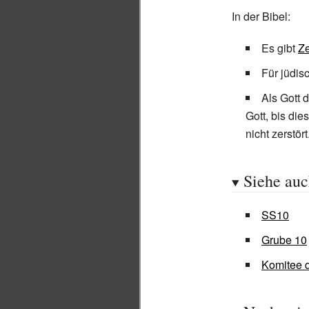
In der Bibel:
Es gibt
Z
Für jüdis
Als Gott 
Gott, bis die
nicht zerstört
Siehe au
SS10
Grube 10
Komitee 