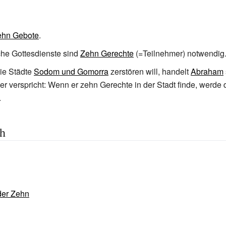
ehn Gebote
.
che Gottesdienste sind
Zehn Gerechte
(=Teilnehmer) notwendig
die Städte
Sodom und Gomorra
zerstören will, handelt
Abraham
ser verspricht: Wenn er zehn Gerechte in der Stadt finde, werde 
.
ch
der Zehn