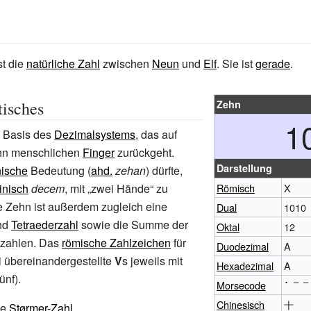
st die
natürliche Zahl
zwischen
Neun
und
Elf
. Sie ist
gerade
.
isches
Zehn
1
e Basis des
Dezimalsystems
, das auf
hn menschlichen
Finger
zurückgeht.
Darstellung
ische
Bedeutung (
ahd.
zehan
) dürfte,
einisch
decem
, mit „zwei Hände“ zu
Römisch
X
e Zehn ist außerdem zugleich eine
Dual
1010
nd
Tetraederzahl
sowie die Summe der
Oktal
12
mzahlen. Das
römische Zahlzeichen
für
Duodezimal
A
 übereinandergestellte
V
s jeweils mit
Hexadezimal
A
ünf).
Morsecode
·
–
–
Chinesisch
十
ne
Størmer-Zahl
.