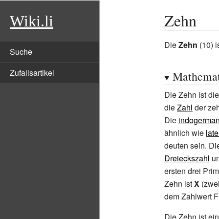
Zehn
Wiki.li
Die
Zehn
(10) i
Suche
Zufallsartikel
Mathemat
Die Zehn ist di
die
Zahl
der ze
Die
indogerman
ähnlich wie
lat
deuten sein. Di
Dreieckszahl
u
ersten drei Pri
Zehn ist
X
(zwei
dem Zahlwert F
Die Zehn ist ei