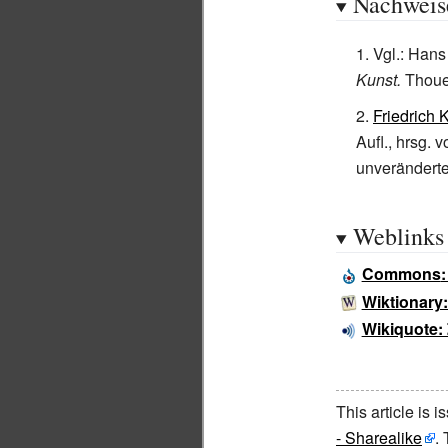
Nachweis
Vgl.: Hans
Kunst.
Thouet
Friedrich 
Aufl., hrsg. 
unveränderte
Weblinks
Commons
Wiktionary
Wikiquote:
This article is 
- Sharealike
.