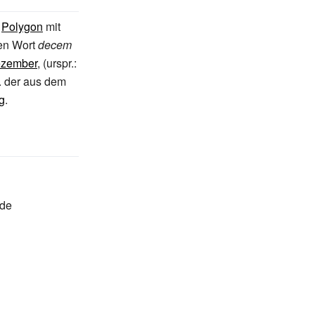
n
Polygon
mit
hen Wort
decem
zember
, (urspr.:
w. der aus dem
g
.
nde