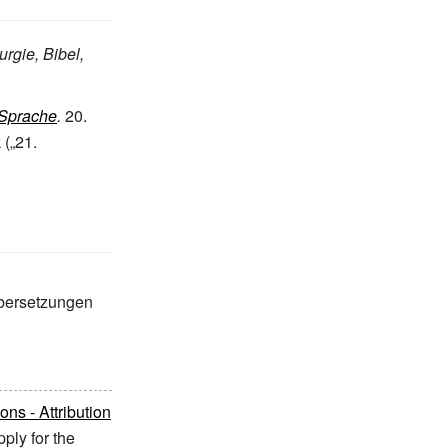
rgie, Bibel,
 Sprache
.
20.
 („21.
bersetzungen
s - Attribution
ply for the