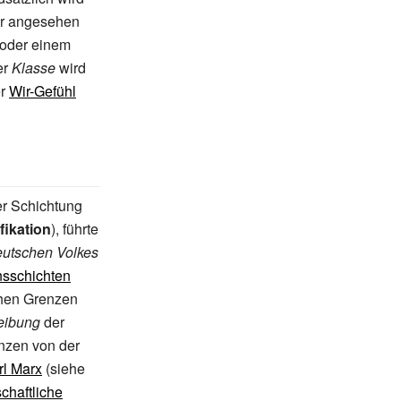
bar angesehen
oder einem
er
Klasse
wird
er
Wir-Gefühl
er Schichtung
ifikation
), führte
eutschen Volkes
nsschichten
ichen Grenzen
eibung
der
enzen von der
rl Marx
(siehe
schaftliche