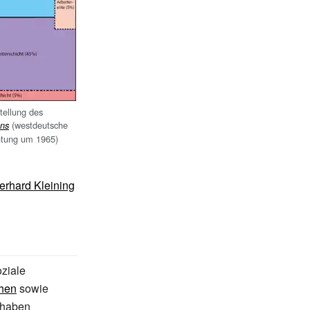
tellung des
(westdeutsche
ens
htung um 1965)
erhard Kleining
oziale
ehen
sowie
 haben