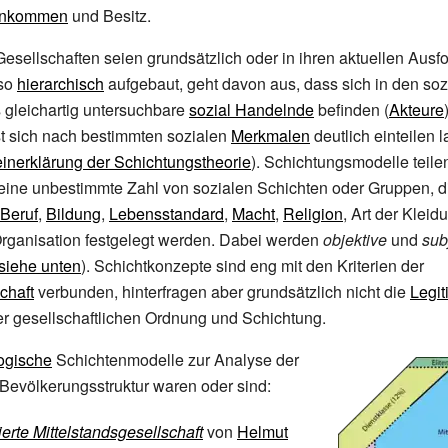
inkommen
und Besitz.
sellschaften seien grundsätzlich oder in ihren aktuellen Aus
lso
hierarchisch
aufgebaut, geht davon aus, dass sich in den so
s gleichartig untersuchbare
sozial Handelnde
befinden (
Akteure
t sich nach bestimmten sozialen
Merkmalen
deutlich einteilen 
inerklärung der Schichtungstheorie
). Schichtungsmodelle teile
 eine unbestimmte Zahl von sozialen Schichten oder Gruppen, d
Beruf
,
Bildung
,
Lebensstandard
,
Macht
,
Religion
, Art der Kleid
rganisation festgelegt werden. Dabei werden
objektive
und
sub
siehe unten
). Schichtkonzepte sind eng mit den Kriterien der
chaft
verbunden, hinterfragen aber grundsätzlich nicht die
Legit
r gesellschaftlichen Ordnung und Schichtung.
ogische
Schichtenmodelle zur Analyse der
Bevölkerungsstruktur waren oder sind:
ierte Mittelstandsgesellschaft
von
Helmut