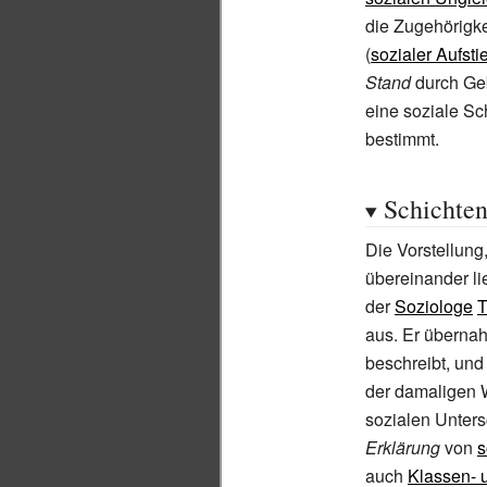
die Zugehörigke
(
sozialer Aufsti
Stand
durch Geb
eine soziale Sc
bestimmt.
Schichte
Die Vorstellung
übereinander li
der
Soziologe
T
aus. Er überna
beschreibt, und
der damaligen W
sozialen Unters
Erklärung
von
s
auch
Klassen- 