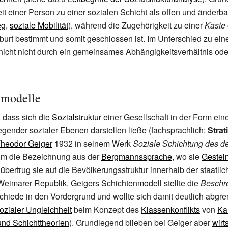
it einer Person zu einer sozialen Schicht als offen und änder
eg
,
soziale Mobilität
), während die Zugehörigkeit zu einer
Kaste
urt bestimmt und somit geschlossen ist. Im Unterschied zu ein
hicht nicht durch ein gemeinsames Abhängigkeitsverhältnis od
nmodelle
, dass sich die
Sozialstruktur
einer Gesellschaft in der Form ein
egender sozialer Ebenen darstellen ließe (fachsprachlich:
Strat
heodor Geiger
1932 in seinem Werk
Soziale Schichtung des d
hm die Bezeichnung aus der
Bergmannssprache
, wo sie
Gestei
 übertrug sie auf die Bevölkerungsstruktur innerhalb der staatl
eimarer Republik. Geigers Schichtenmodell stellte die
Beschr
chiede in den Vordergrund und wollte sich damit deutlich abgr
ozialer Ungleichheit
beim Konzept des
Klassenkonflikts
von
Ka
und Schichttheorien
). Grundlegend blieben bei Geiger aber
wirt