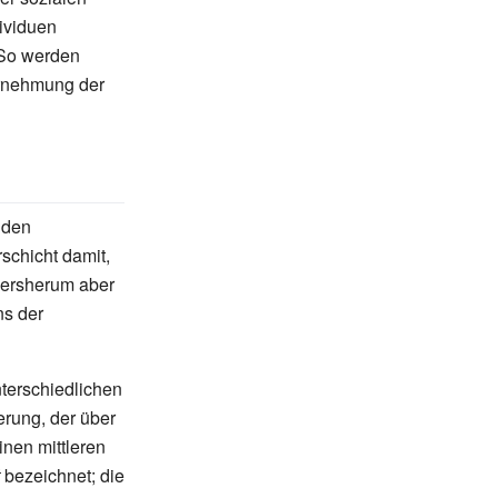
ividuen
. So werden
hrnehmung der
 den
schicht damit,
ndersherum aber
ns der
nterschiedlichen
erung, der über
nen mittleren
bezeichnet; die