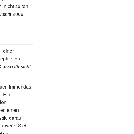
 nicht selten
tschi
2006
n einer
eptuellen
Klasse
für sich
“
iduen immer das
). Ein
len
len einen
wski
darauf
 unserer Sicht
tzte