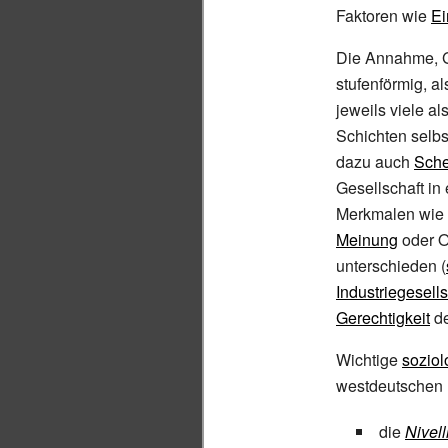
Faktoren wie
E
Die Annahme, Ge
stufenförmig, a
jeweils viele al
Schichten selbs
dazu auch
Sche
Gesellschaft in
Merkmalen wie
Meinung
oder O
unterschieden (
Industriegesells
Gerechtigkeit
de
Wichtige
soziol
westdeutschen 
die
Nivell