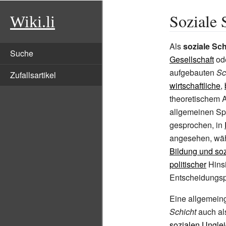
Soziale 
Wiki.li
Als
soziale Sch
Suche
Gesellschaft
od
aufgebauten
Sc
Zufallsartikel
wirtschaftliche
,
theoretischem A
allgemeinen Sp
gesprochen, in
angesehen, wä
Bildung und soz
politischer
Hinsi
Entscheidungsp
Eine allgemeing
Schicht
auch a
sozialen Unglei