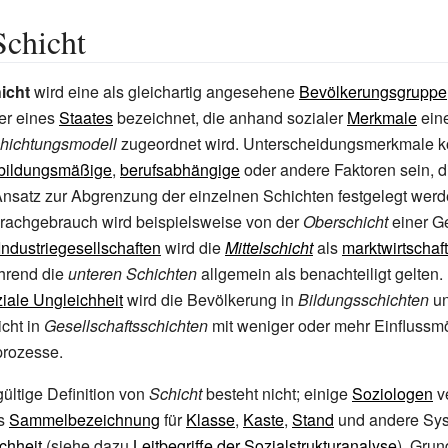
Schicht
icht
wird eine als gleichartig angesehene
Bevölkerungsgruppe
er eines
Staates
bezeichnet, die anhand sozialer
Merkmale
ei
hichtungsmodell
zugeordnet wird. Unterscheidungsmerkmale 
bildungsmäßige
,
berufsabhängige
oder andere Faktoren sein, d
nsatz zur Abgrenzung der einzelnen Schichten festgelegt werd
rachgebrauch wird beispielsweise von der
Oberschicht
einer Ge
Industriegesellschaften
wird die
Mittelschicht
als
marktwirtschaft
hrend die
unteren Schichten
allgemein als benachteiligt gelten.
iale Ungleichheit
wird die Bevölkerung in
Bildungsschichten
unt
cht in
Gesellschaftsschichten
mit weniger oder mehr Einflussmö
rozesse.
ültige Definition von
Schicht
besteht nicht; einige
Soziologen
v
ls
Sammelbezeichnung
für
Klasse
,
Kaste
,
Stand
und andere Sys
chheit
(siehe dazu
Leitbegriffe der Sozialstrukturanalyse
). Grun