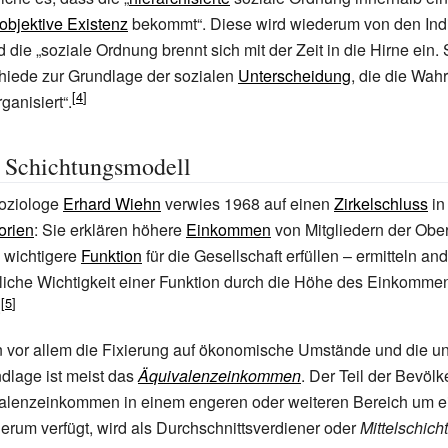
objektive Existenz
bekommt“
. Diese wird wiederum von den Ind
nd die
„soziale Ordnung brennt sich mit der Zeit in die Hirne ein
hiede zur Grundlage der sozialen
Unterscheidung
, die die Wa
ganisiert“
.
m Schichtungsmodell
oziologe
Erhard Wiehn
verwies 1968 auf einen
Zirkelschluss
in
orien
: Sie erklären höhere
Einkommen
von Mitgliedern der Ober
 wichtigere
Funktion
für die Gesellschaft erfüllen – ermitteln a
tliche Wichtigkeit einer Funktion durch die Höhe des Einkomme
.
en vor allem die Fixierung auf ökonomische Umstände und die u
dlage ist meist das
Äquivalenzeinkommen
. Der Teil der Bevölk
valenzeinkommen in einem engeren oder weiteren Bereich um ei
herum verfügt, wird als Durchschnittsverdiener oder
Mittelschicht