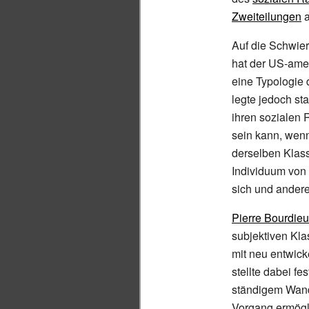
Zweiteilungen
a
Auf die Schwier
hat der US-ame
eine Typologie
legte jedoch st
ihren sozialen 
sein kann, wenn
derselben Klasse
Individuum von 
sich und andere
Pierre Bourdieu
subjektiven Kla
mit neu entwick
stellte dabei f
ständigem Wand
Vorgang ermögl