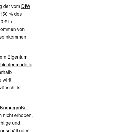
ng der vom
DIW
 150
% des
0 € in
inkommen von
atseinkommen
llem
Eigentum
hichtenmodelle
erhalb
 wirft
ünscht ist.
Körpergröße
,
 nicht erhoben,
htige und
geschäft
oder