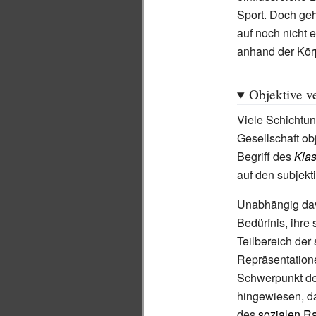
Sport. Doch geh
auf noch nicht 
anhand der Kör
Objektive v
Viele Schichtun
Gesellschaft o
Begriff des
Kla
auf den subjekt
Unabhängig davo
Bedürfnis, ihre
Teilbereich der
Repräsentatione
Schwerpunkt de
hingewiesen, da
des
sozialen 