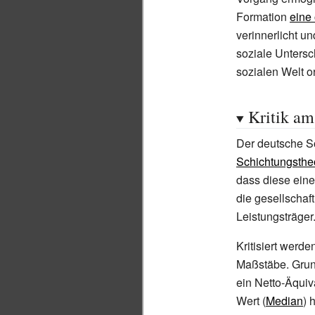
Formation
eine 
verinnerlicht u
soziale Untersc
sozialen Welt or
Kritik a
Der deutsche S
Schichtungsthe
dass diese eine
die gesellschaf
Leistungsträger
Kritisiert werd
Maßstäbe. Grun
ein Netto-Äqui
Wert (
Median
) 