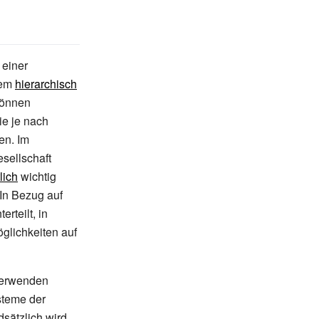
einer
nem
hierarchisch
können
ie je nach
en. Im
sellschaft
lich
wichtig
 In Bezug auf
erteilt, in
glichkeiten auf
erwenden
teme der
dsätzlich wird