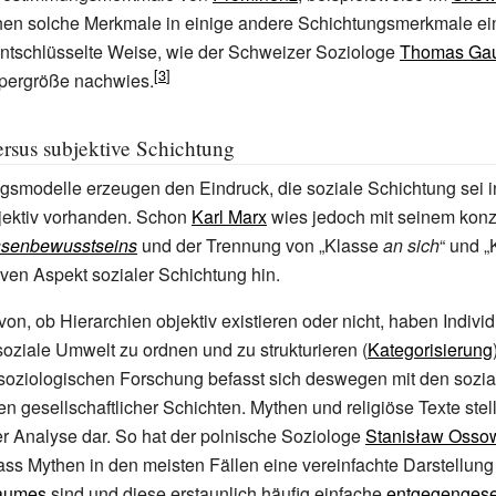
en solche Merkmale in einige andere Schichtungsmerkmale ein,
entschlüsselte Weise, wie der Schweizer Soziologe
Thomas Gau
pergröße nachwies.
ersus subjektive Schichtung
gsmodelle erzeugen den Eindruck, die soziale Schichtung sei i
bjektiv vorhanden. Schon
Karl Marx
wies jedoch mit seinem konz
ssenbewusstseins
und der Trennung von
„Klasse
an sich
“
und
„
iven Aspekt sozialer Schichtung hin.
n, ob Hierarchien objektiv existieren oder nicht, haben Indiv
 soziale Umwelt zu ordnen und zu strukturieren (
Kategorisierung
 soziologischen Forschung befasst sich deswegen mit den sozia
n gesellschaftlicher Schichten. Mythen und religiöse Texte stel
r Analyse dar. So hat der polnische Soziologe
Stanisław Osso
ss Mythen in den meisten Fällen eine vereinfachte Darstellung
Raumes
sind und diese erstaunlich häufig einfache
entgegengese