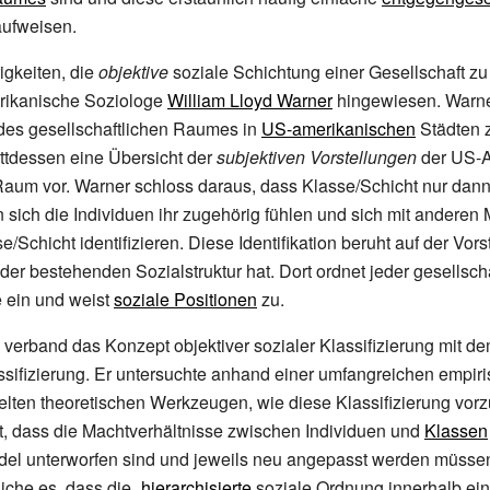
ufweisen.
igkeiten, die
objektive
soziale Schichtung einer Gesellschaft zu
rikanische Soziologe
William Lloyd Warner
hingewiesen. Warner
 des gesellschaftlichen Raumes in
US-amerikanischen
Städten z
attdessen eine Übersicht der
subjektiven Vorstellungen
der US-A
Raum vor. Warner schloss daraus, dass Klasse/Schicht nur dan
 sich die Individuen ihr zugehörig fühlen und sich mit anderen 
/Schicht identifizieren. Diese Identifikation beruht auf der Vors
der bestehenden Sozialstruktur hat. Dort ordnet jeder gesellsch
 ein und weist
soziale Positionen
zu.
verband das Konzept objektiver sozialer Klassifizierung mit de
ssifizierung. Er untersuchte anhand einer umfangreichen empir
elten theoretischen Werkzeugen, wie diese Klassifizierung vorz
est, dass die Machtverhältnisse zwischen Individuen und
Klassen
el unterworfen sind und jeweils neu angepasst werden müssen
iche es, dass die
„
hierarchisierte
soziale Ordnung innerhalb ein