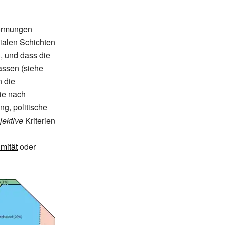
formungen
zialen Schichten
), und dass die
lassen (siehe
n die
ie nach
ung, politische
jektive
Kriterien
imität
oder