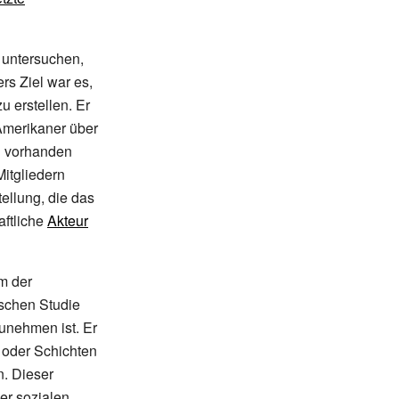
 untersuchen,
s Ziel war es,
u erstellen. Er
merikaner über
n vorhanden
Mitgliedern
tellung, die das
aftliche
Akteur
m der
ischen Studie
unehmen ist. Er
oder Schichten
. Dieser
er sozialen