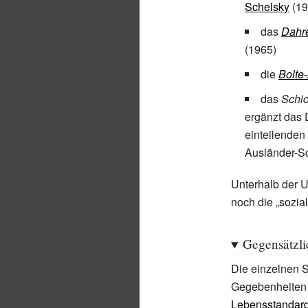
Schelsky
(19
das
Dahr
(1965)
die
Bolte
das
Schi
ergänzt das
einteilenden
Ausländer-S
Unterhalb der U
noch die
„sozia
Gegensätzl
Die einzelnen 
Gegebenheiten 
Lebensstandar