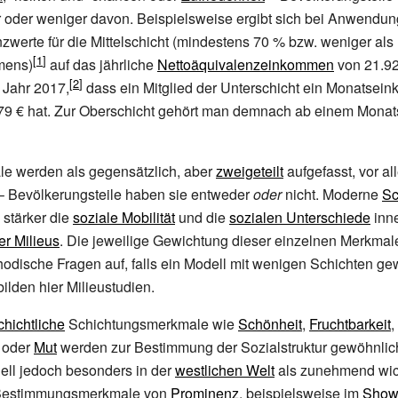
r oder weniger davon. Beispielsweise ergibt sich bei Anwendu
werte für die Mittelschicht (mindestens 70
% bzw. weniger als
mens)
auf das jährliche
Nettoäquivalenzeinkommen
von 21.92
 Jahr 2017,
dass ein Mitglied der Unterschicht ein Monatse
279 € hat. Zur Oberschicht gehört man demnach ab einem Mon
e werden als gegensätzlich, aber
zweigeteilt
aufgefasst, vor a
 Bevölkerungsteile haben sie entweder
oder
nicht. Moderne
Sc
 stärker die
soziale Mobilität
und die
sozialen Unterschiede
inn
er Milieus
. Die jeweilige Gewichtung dieser einzelnen Merkmale
odische Fragen auf, falls ein Modell mit wenigen Schichten gew
lden hier Milieustudien.
chichtliche
Schichtungsmerkmale wie
Schönheit
,
Fruchtbarkeit
,
r oder
Mut
werden zur Bestimmung der Sozialstruktur gewöhnlich
ell jedoch besonders in der
westlichen Welt
als zunehmend wic
 Bestimmungsmerkmale von
Prominenz
, beispielsweise im
Show