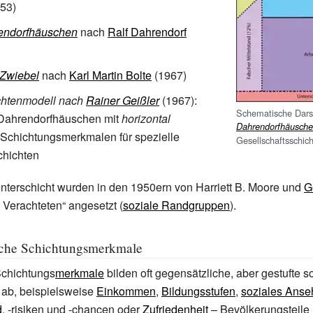
53)
endorfhäuschen
nach
Ralf Dahrendorf
-Zwiebel
nach
Karl Martin Bolte
(1967)
chtenmodell nach
Rainer Geißler
(1967):
Schematische Dars
 Dahrendorfhäuschen mit
horizontal
Dahrendorfhäusch
 Schichtungsmerkmalen für spezielle
Gesellschaftsschic
chichten
nterschicht wurden in den 1950ern von Harriett
B. Moore und
G
l Verachteten“
angesetzt (
soziale Randgruppen
).
iche Schichtungsmerkmale
Schichtungs
merkmale
bilden oft gegensätzliche, aber gestufte s
ab, beispielsweise
Einkommen
,
Bildungsstufen
,
soziales Ans
d
, -risiken und -chancen oder
Zufriedenheit
– Bevölkerungsteile