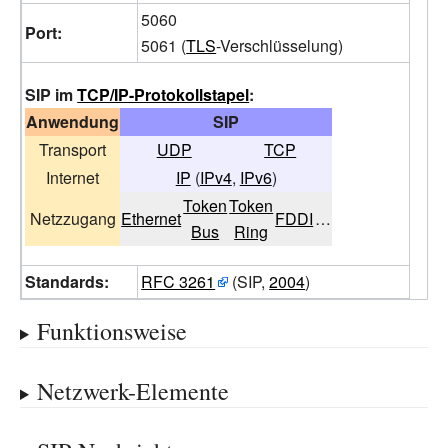
5060
Port:
5061 (
TLS
-Verschlüsselung)
SIP im
TCP/IP-Protokollstapel
:
Anwendung
SIP
Transport
UDP
TCP
Internet
IP
(
IPv4
,
IPv6
)
Token
Token
Netzzugang
Ethernet
FDDI
…
Bus
Ring
Standards:
RFC 3261
(SIP,
2004
)
Funktionsweise
Netzwerk-Elemente