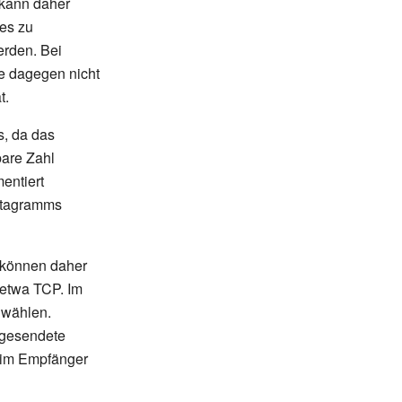
 kann daher
es zu
erden. Bei
e dagegen nicht
t.
, da das
bare Zahl
entiert
Datagramms
 können daher
 etwa TCP. Im
 wählen.
r gesendete
eim Empfänger