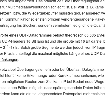
isch neu angefordert. Das braucht Zeit, die Übertragungsdauer
 für Multimediaanwendungen schlecht ist. Bei
VoIP
z.
B. käme 
setzern, bzw. die Wiedergabepuffer müssten größer angelegt w
en Kommunikationsdiensten bringen verlorengegangene Paket
rtragung ins Stocken, sondern vermindern lediglich die Qualitä
röße eines UDP-Datagrammes beträgt theoretisch 65.535 Bytes
 UDP-Headers 16 Bit lang ist und die größte mit 16 Bit darstell
16
= 2
−1) ist. Solch große Segmente werden jedoch von IP fragm
 der Praxis unterliegt die maximal mögliche Länge eines UDP-
hränkungen
.
e etwa bei Übertragungsfehlern oder bei Überlast. Datagramme
tet hierfür keine Erkennungs- oder Korrekturmechanismen, wie
eren möglichen Routen zum Ziel kann IP bei Bedarf neue Wege
in seltenen Fällen möglich, dass später gesendete Daten frühe
erdem kann ein einmal abgesendetes Datenpaket mehrmals b