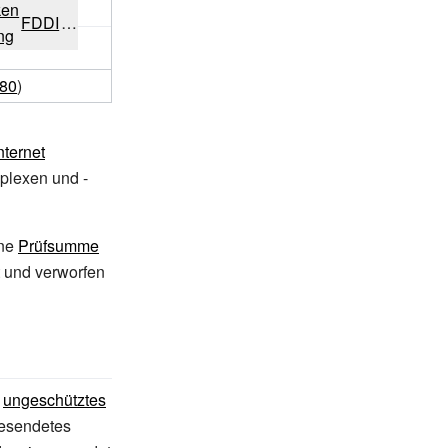
ken
FDDI
…
ng
80
)
nternet
plexen und -
ine
Prüfsumme
 und verworfen
h
ungeschütztes
gesendetes