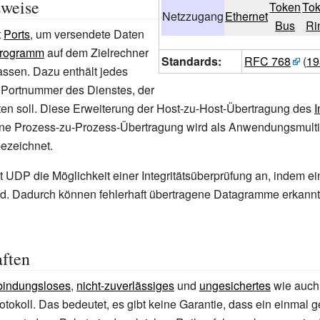
sweise
Token
To
Netzzugang
Ethernet
Bus
Ri
t
Ports
, um versendete Daten
rogramm
auf dem Zielrechner
Standards:
RFC 768
(
19
ssen. Dazu enthält jedes
Portnummer des Dienstes, der
ten soll. Diese Erweiterung der Host-zu-Host-Übertragung des
I
ine Prozess-zu-Prozess-Übertragung wird als Anwendungsmulti
ezeichnet.
et UDP die Möglichkeit einer Integritätsüberprüfung an, indem e
rd. Dadurch können fehlerhaft übertragene Datagramme erkannt
ften
bindungsloses
,
nicht-zuverlässiges
und
ungesichertes
wie auc
tokoll. Das bedeutet, es gibt keine Garantie, dass ein einmal 