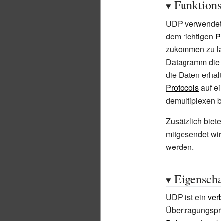
Funktion
UDP verwende
dem richtigen
P
zukommen zu la
Datagramm die 
die Daten erhal
Protocols
auf e
demultiplexen b
Zusätzlich biet
mitgesendet wi
werden.
Eigenscha
UDP ist ein
ver
Übertragungspro