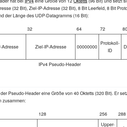
der hat bei
IPv4
eine Größe von 12
Oktetts
(96 Bit) und setzt
esse (32 Bit), Ziel-IP-Adresse (32 Bit), 8 Bit Leerfeld, 8 Bit Pro
und der Länge des UDP-Datagramms (16 Bit):
32
64
72
8
Protokoll-
P-Adresse
Ziel-IP-Adresse
00000000
D
ID
IPv4 Pseudo-Header
 der Pseudo-Header eine Größe von 40 Oktetts (320 Bit). Er setz
n zusammen:
128
256
288
Upper-