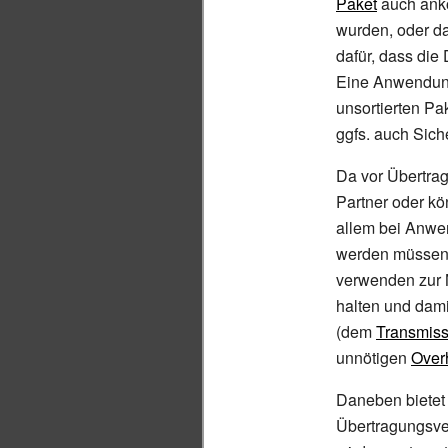
Paket
auch anko
wurden, oder da
dafür, dass die
Eine Anwendung
unsortierten P
ggfs. auch Si
Da vor Übertra
Partner oder kö
allem bei Anwe
werden müssen.
verwenden zur 
halten und dam
(dem
Transmiss
unnötigen
Over
Daneben bietet 
Übertragungsve