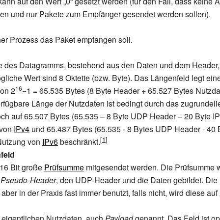
kann auf den Wert „0“ gesetzt werden (für den Fall, dass keine 
den und nur Pakete zum Empfänger gesendet werden sollen).
her Prozess das Paket empfangen soll.
ge des Datagramms, bestehend aus den Daten und dem Header,
gliche Wert sind 8 Oktette (bzw. Byte). Das Längenfeld legt ein
16
on 2
−1 = 65.535 Bytes (8 Byte Header + 65.527 Bytes Nutzdat
erfügbare Länge der Nutzdaten ist bedingt durch das zugrundeli
och auf 65.507 Bytes (65.535 – 8 Byte UDP Header – 20 Byte IP
 von
IPv4
und 65.487 Bytes (65.535 - 8 Bytes UDP Header - 40 
Nutzung von
IPv6
beschränkt.
feld
 16 Bit große
Prüfsumme
mitgesendet werden. Die Prüfsumme w
n
Pseudo-Header
, den UDP-Header und die Daten gebildet. Die
 aber in der Praxis fast immer benutzt, falls nicht, wird diese auf 
e eigentlichen Nutzdaten, auch
Payload
genannt. Das Feld ist op