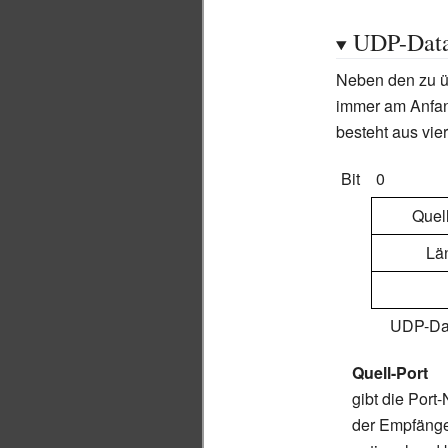
UDP-Dat
Neben den zu ü
immer am Anfan
besteht aus vier
Bit
0
Quell
Lä
UDP-Da
Quell-Port
gibt die Port
der Empfänger