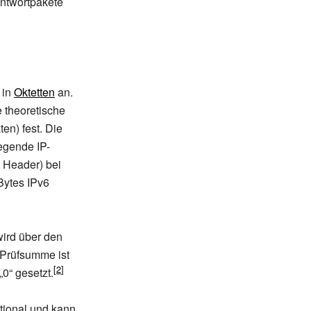
Antwortpakete
 in
Oktetten
an.
e theoretische
en) fest. Die
egende IP-
 Header) bei
Bytes IPv6
ird über den
 Prüfsumme ist
„0“ gesetzt.
tional und kann