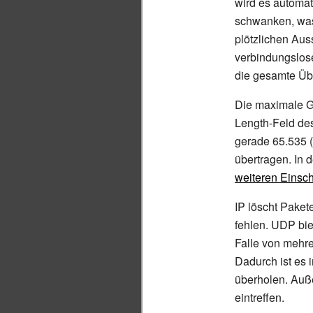
wird es automat
schwanken, was
plötzlichen Aus
verbindungslos
die gesamte Übe
Die maximale G
Length-Feld des
gerade 65.535 (
übertragen. In
weiteren Einsc
IP löscht Paket
fehlen. UDP bie
Falle von mehr
Dadurch ist es 
überholen. Auß
eintreffen.