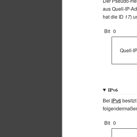
Der Pseudo-Hea
aus Quell-IP-Adr
hat die ID
17
) 
Bit
0
Quell-I
IPv6
Bei
IPv6
besitzt
folgendermaße
Bit
0