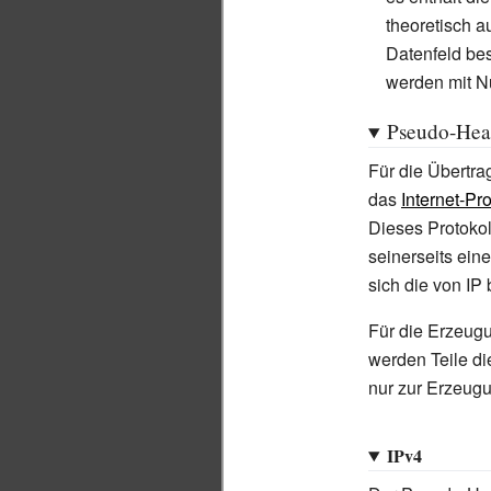
theoretisch a
Datenfeld bes
werden mit Nu
Pseudo-Hea
Für die Übertr
das
Internet-Pro
Dieses Protokol
seinerseits ein
sich die von IP
Für die Erzeu
werden Teile d
nur zur Erzeugu
IPv4