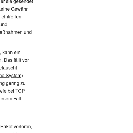
er sie gesendet
 keine Gewähr
eintreffen.
 und
urmaßnahmen und
, kann ein
 Das fällt vor
etauscht
me System
)
ng gering zu
wie bei TCP
iesem Fall
Paket verloren,