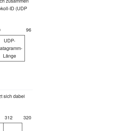
 sich zusammen
tokoll-ID (UDP
0
96
UDP-
atagramm-
Länge
t sich dabei
312
320