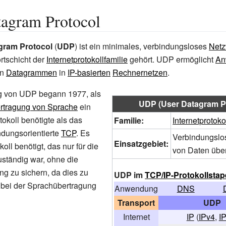
tagram Protocol
gram Protocol
(
UDP
) ist ein minimales, verbindungsloses
Netz
rtschicht der
Internetprotokollfamilie
gehört. UDP ermöglicht
An
on
Datagrammen
in
IP-basierten
Rechnernetzen
.
g von UDP begann 1977, als
UDP (User Datagram P
rtragung von Sprache
ein
tokoll benötigte als das
Familie:
Internetprotoko
ndungsorientierte
TCP
. Es
Verbindungslo
Einsatzgebiet:
oll benötigt, das nur für die
von Daten über
ständig war, ohne die
g zu sichern, da dies zu
UDP im
TCP/IP-Protokollstap
bei der Sprachübertragung
Anwendung
DNS
Transport
UDP
Internet
IP
(
IPv4
,
I