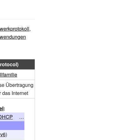
werkprotokoll
,
wendungen
rotocol)
llfamilie
se Übertragung
 das Internet
el
:
DHCP
…
Pv6
)