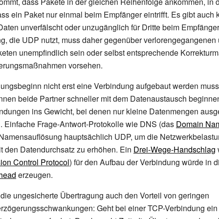
mmt, dass Pakete in der gleichen Reihenfolge ankommen, in d
ss ein Paket nur einmal beim Empfänger eintrifft. Es gibt auch
 Daten unverfälscht oder unzugänglich für Dritte beim Empfänger 
, die UDP nutzt, muss daher gegenüber verlorengegangenen
aketen unempfindlich sein oder selbst entsprechende Korrekt
cherungsmaßnahmen vorsehen.
gungsbeginn nicht erst eine Verbindung aufgebaut werden muss
nnen beide Partner schneller mit dem Datenaustausch beginnen.
ndungen ins Gewicht, bei denen nur kleine Datenmengen ausg
 Einfache Frage-Antwort-Protokolle wie DNS (das
Domain Na
Namensauflösung hauptsächlich UDP, um die Netzwerkbelastu
it den Datendurchsatz zu erhöhen. Ein
Drei-Wege-Handschlag
ion Control Protocol
) für den Aufbau der Verbindung würde in d
head
erzeugen.
die ungesicherte Übertragung auch den Vorteil von geringen
rzögerungsschwankungen: Geht bei einer TCP-Verbindung ein 