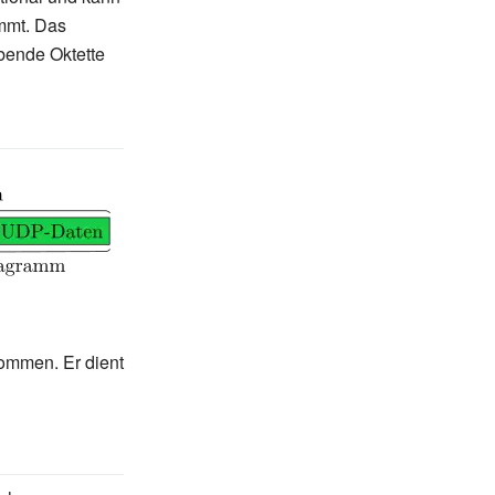
ommt. Das
bende Oktette
ommen. Er dient