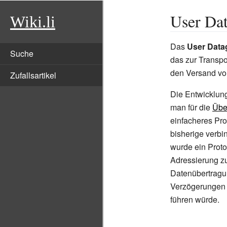
User Da
Wiki.li
Das
User Data
Suche
das zur Transpo
den Versand v
Zufallsartikel
Die Entwicklun
man für die
Übe
einfacheres Pro
bisherige verbi
wurde ein Protok
Adressierung zu
Datenübertragun
Verzögerungen 
führen würde.