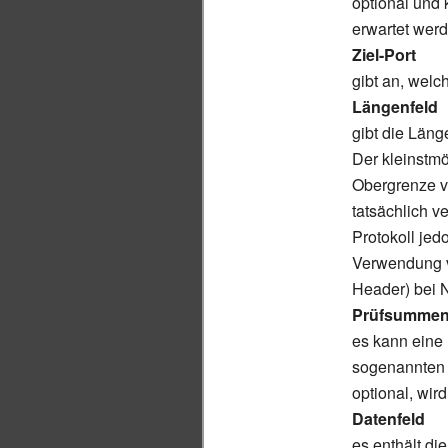
optional und 
erwartet wer
Ziel-Port
gibt an, welc
Längenfeld
gibt die Län
Der kleinstmö
Obergrenze v
tatsächlich v
Protokoll jed
Verwendung
Header) bei 
Prüfsummen
es kann eine
sogenannte
optional, wird
Datenfeld
es enthält di