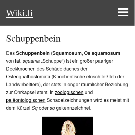
Wiki.li
Schuppenbein
Das
Schuppenbein
(
Squamosum, Os squamosum
von
lat
.
squama
„Schuppe“) ist ein großer paariger
Deckknochen
des Schädeldaches der
Osteognathostomata
(Knochenfische einschließlich der
Landwirbeltiere), der stets in enger räumlicher Beziehung
zur
Ohrkapsel
steht. In
zoologischen
und
paläontologischen
Schädelzeichnungen wird es meist mit
dem Kürzel
Sq
oder
sq
gekennzeichnet.