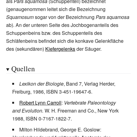
als
Pars squamosa
(Schuppenteil) bezeichnet
(genaugenommen leitet sich die Bezeichnung
Squamosum
sogar von der Bezeichnung
Pars squamosa
ab). An der unteren Seite des Jochbogenanteils des
Schuppenbeins bzw. des Schuppenteils des
Schläfenbeins befindet sich die konkave Gelenkfläche
des (sekundären)
Kiefergelenks
der Säuger.
Quellen
Lexikon der Biologie
, Band 7, Verlag Herder,
Freiburg, 1986, ISBN 3-451-19647-6.
Robert Lynn Carroll
:
Vertebrate Paleontology
and Evolution.
W. H. Freeman and Co., New York
1988, ISBN 0-7167-1822-7.
Milton Hildebrand, George E. Goslow: