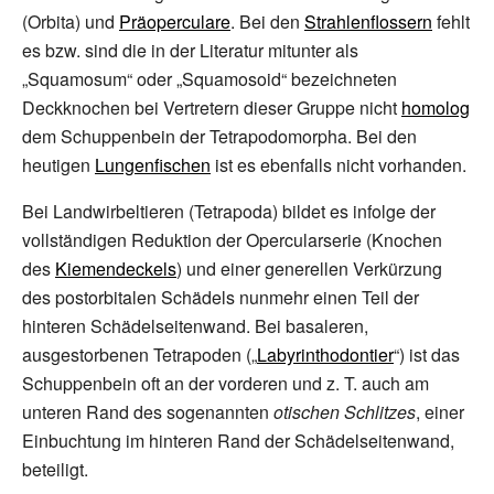
(Orbita) und
Präoperculare
. Bei den
Strahlenflossern
fehlt
es bzw. sind die in der Literatur mitunter als
„Squamosum“ oder „Squamosoid“ bezeichneten
Deckknochen bei Vertretern dieser Gruppe nicht
homolog
dem Schuppenbein der Tetrapodomorpha. Bei den
heutigen
Lungenfischen
ist es ebenfalls nicht vorhanden.
Bei Landwirbeltieren (Tetrapoda) bildet es infolge der
vollständigen Reduktion der Opercularserie (Knochen
des
Kiemendeckels
) und einer generellen Verkürzung
des postorbitalen Schädels nunmehr einen Teil der
hinteren Schädelseitenwand. Bei basaleren,
ausgestorbenen Tetrapoden („
Labyrinthodontier
“) ist das
Schuppenbein oft an der vorderen und z.
T. auch am
unteren Rand des sogenannten
otischen Schlitzes
, einer
Einbuchtung im hinteren Rand der Schädelseitenwand,
beteiligt.