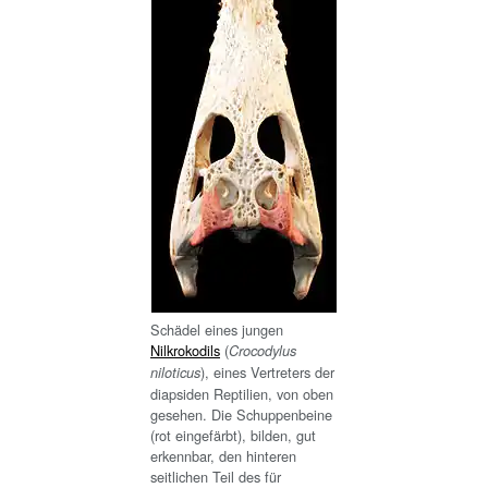
Schädel eines jungen
Nilkrokodils
(
Crocodylus
), eines Vertreters der
niloticus
diapsiden Reptilien, von oben
gesehen. Die Schuppenbeine
(rot eingefärbt), bilden, gut
erkennbar, den hinteren
seitlichen Teil des für