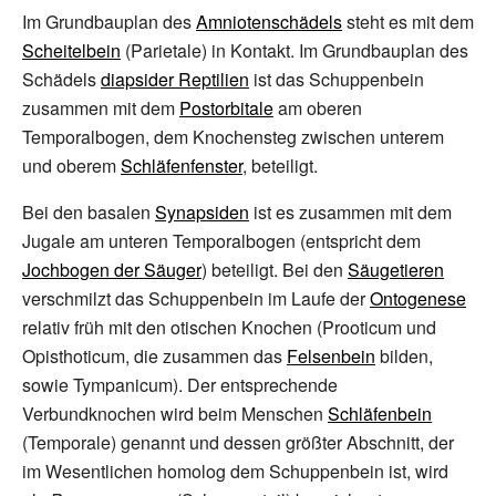
Im Grundbauplan des
Amniotenschädels
steht es mit dem
Scheitelbein
(Parietale) in Kontakt. Im Grundbauplan des
Schädels
diapsider Reptilien
ist das Schuppenbein
zusammen mit dem
Postorbitale
am oberen
Temporalbogen, dem Knochensteg zwischen unterem
und oberem
Schläfenfenster
, beteiligt.
Bei den basalen
Synapsiden
ist es zusammen mit dem
Jugale am unteren Temporalbogen (entspricht dem
Jochbogen der Säuger
) beteiligt. Bei den
Säugetieren
verschmilzt das Schuppenbein im Laufe der
Ontogenese
relativ früh mit den otischen Knochen (Prooticum und
Opisthoticum, die zusammen das
Felsenbein
bilden,
sowie Tympanicum). Der entsprechende
Verbundknochen wird beim Menschen
Schläfenbein
(Temporale) genannt und dessen größter Abschnitt, der
im Wesentlichen homolog dem Schuppenbein ist, wird