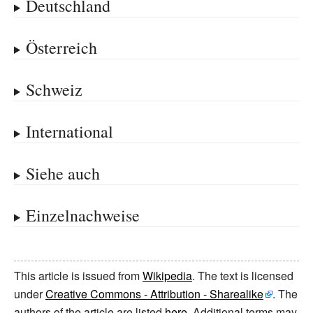
Deutschland
Österreich
Schweiz
International
Siehe auch
Einzelnachweise
This article is issued from
Wikipedia
. The text is licensed
under
Creative Commons - Attribution - Sharealike
. The
authors of the article are listed
here
. Additional terms may