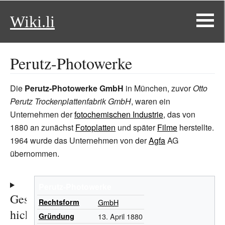
Wiki.li
Perutz-Photowerke
Die
Perutz-Photowerke GmbH
in München, zuvor
Otto
Perutz Trockenplattenfabrik GmbH
, waren ein
Unternehmen der
fotochemischen Industrie
, das von
1880 an zunächst
Fotoplatten
und später
Filme
herstellte.
1964 wurde das Unternehmen von der
Agfa
AG
übernommen.
Perutz-Photowerke
Gesc
Rechtsform
GmbH
hich
Gründung
13. April 1880