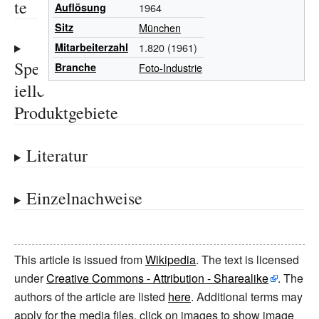
te
Auflösung
1964
Sitz
München
Mitarbeiterzahl
1.820 (1961)
Spez
Branche
Foto-Industrie
ielle
Produktgebiete
Literatur
Einzelnachweise
This article is issued from
Wikipedia
. The text is licensed
under
Creative Commons - Attribution - Sharealike
. The
authors of the article are listed
here
. Additional terms may
apply for the media files, click on images to show image