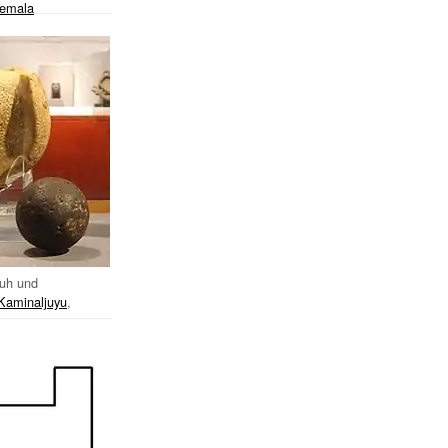
emala
huh und
Kaminaljuyu
,