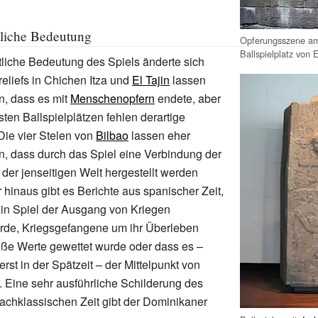
tliche Bedeutung
Opferungsszene am
Ballspielplatz von 
tliche Bedeutung des Spiels änderte sich
reliefs in Chichen Itza und
El Tajin
lassen
n, dass es mit
Menschenopfern
endete, aber
sten Ballspielplätzen fehlen derartige
Die vier Stelen von
Bilbao
lassen eher
n, dass durch das Spiel eine Verbindung der
 der jenseitigen Welt hergestellt werden
 hinaus gibt es Berichte aus spanischer Zeit,
in Spiel der Ausgang von Kriegen
rde, Kriegsgefangene um ihr Überleben
oße Werte gewettet wurde oder dass es –
rst in der Spätzeit – der Mittelpunkt von
. Eine sehr ausführliche Schilderung des
nachklassischen Zeit gibt der Dominikaner