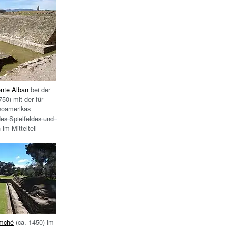
nte Alban
bei der
750) mit der für
soamerikas
es Spielfeldes und
 im Mittelteil
imché
(ca. 1450) im