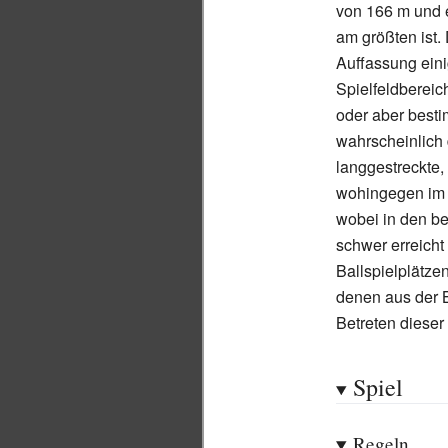
von 166 m und e
am größten ist.
Auffassung einig
Spielfeldbereic
oder aber besti
wahrscheinlich 
langgestreckte,
wohingegen im 
wobei in den be
schwer erreicht
Ballspielplätzen
denen aus der B
Betreten dieser
Spiel
Regeln