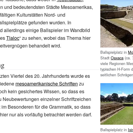
ten und bedeutendsten Städte Mesoamerikas,
fältigen Kulturstätten Nord- und
llspielplätze gefunden wurden. In
d allerdings einige Ballspieler im Wandbild
es
Tlaloc
“ zu sehen, wobei das Thema hier
zeitvergnügen behandelt wird.
Ballspielplatz in
Mo
Stadt
Oaxaca
(ca. 
ng
viele Regionen Me
typischen H-Form d
seitlichen Schrägen
etzten Viertel des 20. Jahrhunderts wurde es
hiedene
mesoamerikanische Schriften
zu
noch kein gesichertes Wissen, so dass es
u Neubewertungen einzelner Schriftzeichen
t im Besonderen für die Grammatik, so dass
hier nur als vorläufig betrachtet werden darf.
Ballspielplatz in
Ix