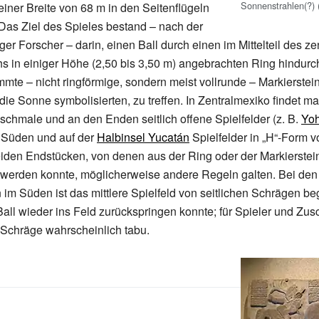
Sonnenstrahlen(?) 
iner Breite von 68 m in den Seitenflügeln
 Das Ziel des Spieles bestand – nach der
er Forscher – darin, einen Ball durch einen im Mittelteil des ze
hs in einiger Höhe (2,50 bis 3,50 m) angebrachten Ring hindurc
mmte – nicht ringförmige, sondern meist vollrunde – Markierstein
die Sonne symbolisierten, zu treffen. In Zentralmexiko findet ma
 schmale und an den Enden seitlich offene Spielfelder (z. B.
Yoh
Süden und auf der
Halbinsel Yucatán
Spielfelder in „H“-Form v
iden Endstücken, von denen aus der Ring oder der Markierstein
 werden konnte, möglicherweise andere Regeln galten. Bei den
 im Süden ist das mittlere Spielfeld von seitlichen Schrägen beg
all wieder ins Feld zurückspringen konnte; für Spieler und Zu
 Schräge wahrscheinlich tabu.