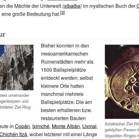
n die Mächte der Unterwelt
(
xibalba
)
im mystischen Buch der
, eine große Bedeutung hat.
ur
Bisher konnten in den
mesoamerikanischen
Ruinenstädten mehr als
1500 Ballspielplätze
entdeckt werden; selbst
kleinere Orte hatten
manchmal mehrere
zwei umeinander
genkörpern und
Ballspielplätze. Die am
bildeter Ziel-Ring
besten erhaltenen bzw.
restaurierten Bauten
Aztekischer Ziel-Ri
eute in
Copán
,
Iximché
,
Monte Albán
,
Uxmal
,
geköpften Person i
Chichén Itzá
, wobei letzterer mit einer Länge
doppelten Ringes m