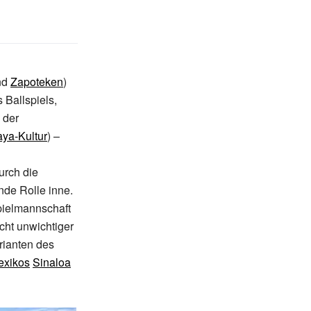
nd
Zapoteken
)
 Ballspiels,
 der
ya-Kultur
) –
urch die
nde Rolle inne.
pielmannschaft
cht unwichtiger
rianten des
exikos
Sinaloa