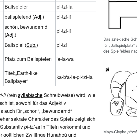
Ballspieler
pi-tzi-la
ballspielend (
Adj.
)
pi-tzi-li
schön, bewundernd
pi-tzi-li
(
Adj.
)
Das aztekische Sch
Ballspiel (
Sub.
)
pi-tzi
für „Ballspielplatz
des Spielfeldes na
Platz zum Ballspielen
'a-la-wa
Titel:„Earth-like
ka-b'a-la-pi-tzi-la
Ballplayer“
i-li
(rein
syllabische
Schreibweise) wird, wie
sch ist, sowohl für das Adjektiv
als auch für „schön“, „bewundernd“
eher sakrale Charakter des Spiels zeigt sich
 Substantiv
pi-tzi-la
in Titeln vorkommt und
Maya-Glyphe
pitzal
r göttlichen Zwillinge
Hunahpú und