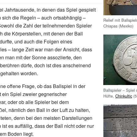
i Jahrtausende, in denen das Spiel gespielt
 sich die Regeln – auch ortsabhängig –
Relief mit Ballspi
Sowohl die Zahl der teilnehmenden Spieler
Chiapas (Mexiko)
ch die Körperstellen, mit denen der Ball
durfte, und auch die Folgen eines
les – lange Zeit war man der Ansicht, dass
den man mit der Sonne assoziierte, den
berühren dürfe, doch ist dies anscheinend
ingehalten worden.
ne offene Frage, ob das Ballspiel in der
Ballspieler – Spiel
t ein Spiel zweier gegnerischer
Hüfte,
Chinkultic
(5
r, oder ob alle Spieler bei dem
l, nämlich den Ball in der Luft zu halten,
eten, denn bei den meisten Darstellungen
 ist es auffällig, dass der Ball nicht oder nur
em Boden liegt.