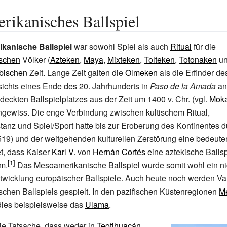
ikanisches Ballspiel
kanische Ballspiel
war sowohl Spiel als auch
Ritual
für die
schen
Völker (
Azteken
,
Maya
,
Mixteken
,
Tolteken
,
Totonaken
u
bischen
Zeit. Lange Zeit galten die
Olmeken
als die Erfinder des
sichts eines Ende des 20. Jahrhunderts in
Paso de la Amada
an
deckten Ballspielplatzes aus der Zeit um 1400 v.
Chr. (vgl.
Moka
ngewiss. Die enge Verbindung zwischen kultischem Ritual,
tanz und Spiel/Sport hatte bis zur Eroberung des Kontinentes d
19) und der weitgehenden kulturellen Zerstörung eine bedeute
et, dass Kaiser
Karl V.
von
Hernán Cortés
eine aztekische Balls
am.
Das Mesoamerikanische Ballspiel wurde somit wohl ein ni
ntwicklung europäischer Ballspiele. Auch heute noch werden Va
hen Ballspiels gespielt. In den pazifischen Küstenregionen
M
dies beispielsweise das
Ulama
.
 die Tatsache, dass weder in
Teotihuacán
,