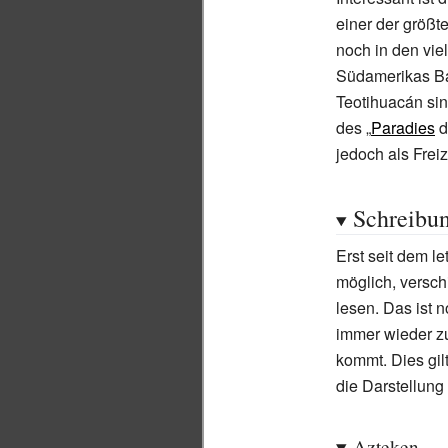
einer der größ
noch in den viel
Südamerikas Ba
Teotihuacán sin
des „
Paradies
d
jedoch als Frei
Schreibu
Erst seit dem l
möglich, versc
lesen. Das ist 
immer wieder z
kommt. Dies gil
die Darstellung 
Azteken