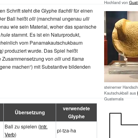
Hochland von
Guat
en Schrift steht die Glyphe
tlachtli
für einen
Der Ball heißt
olli
(manchmal ungenau
ulli
nau wie sein Material, woher das spanische
hule
stammt. Es ist ein Naturprodukt,
cheinlich vom Panamakautschukbaum
a
)
produziert wurde. Das Spiel heißt
ne Zusammensetzung von
olli
und
tlama
ngene machen“) mit Substantive bildenden
steinerner Handsc
Kautschukball aus
Guatemala
verwendete
Übersetzung
Glyphe
Ball zu spielen (
intr.
pi-tza-ha
Verb
)