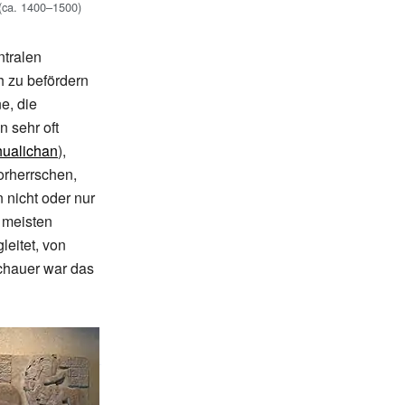
(ca. 1400–1500)
ntralen
h zu befördern
e, die
n sehr oft
ualichan
),
orherrschen,
 nicht oder nur
 meisten
leitet, von
schauer war das