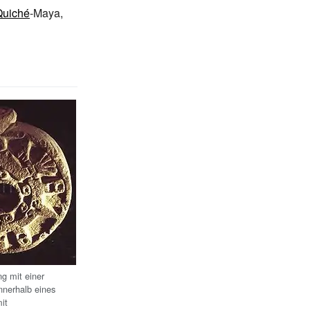
Quiché
-Maya,
ng mit einer
nnerhalb eines
it