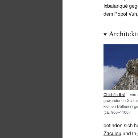
Ixbalanqué
gege
dem
Popol Vuh
Architekt
Chichén Itzá
– von 
gewundenen Schlan
kleinen Bällen(?) ge
(ca. 900–1100)
befinden sich h
Zaculeu
und in