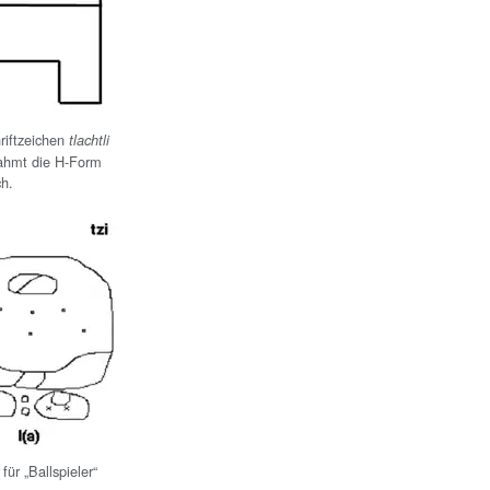
riftzeichen
tlachtli
“ ahmt die H-Form
ch.
für „Ballspieler“