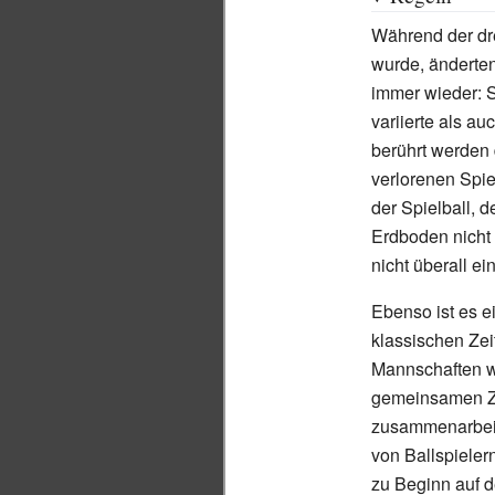
Während der dre
wurde, änderten
immer wieder: 
variierte als au
berührt werden 
verlorenen Spie
der Spielball, 
Erdboden nicht 
nicht überall e
Ebenso ist es ei
klassischen Zei
Mannschaften wa
gemeinsamen Zie
zusammenarbeit
von Ballspielern
zu Beginn auf d