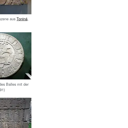
elszene aus
Toniná
,
 des Balles mit der
91)