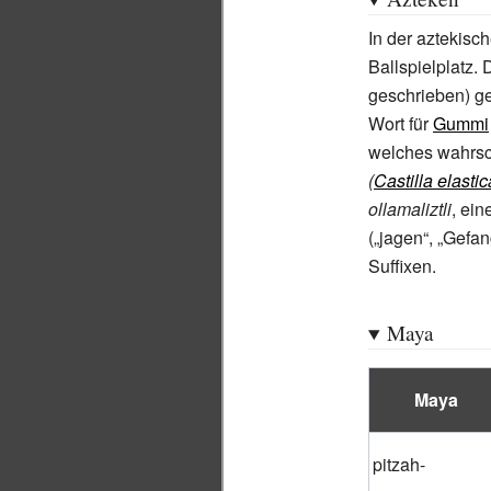
In der aztekisch
Ballspielplatz. 
geschrieben) ge
Wort für
Gummi
welches wahrs
(
Castilla elastic
ollamaliztli
, ei
(„jagen“, „Gefa
Suffixen.
Maya
Maya
pitzah-