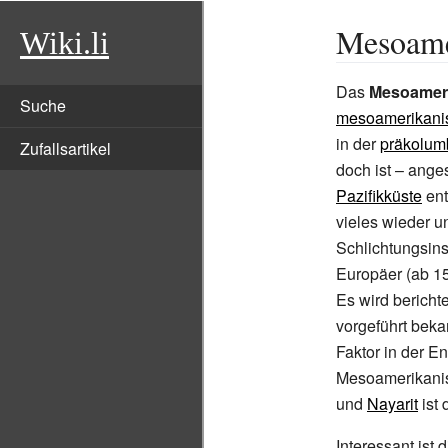
Mesoamer
Wiki.li
Das
Mesoameri
Suche
mesoamerikani
in der
präkolum
Zufallsartikel
doch ist – ange
Pazifikküste
ent
vieles wieder u
Schlichtungsins
Europäer (ab 15
Es wird bericht
vorgeführt bek
Faktor in der E
Mesoamerikanisc
und
Nayarit
ist 
Interessant ist