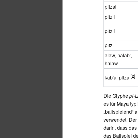
pitzal
pitzil
pitzil
pitzi
alaw, halab',
halaw
kab'al pitzal
Die
Glyphe
pi-tz
es für
Maya
typi
„ballspielend“ 
verwendet. Der 
darin, dass das
das Ballspiel de